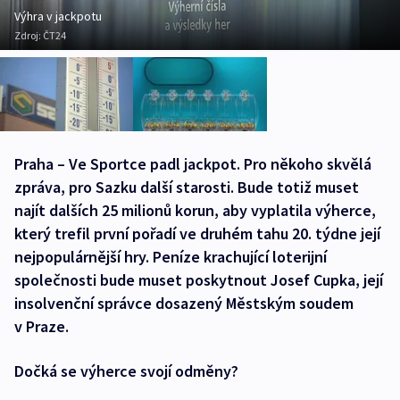
Výhra v jackpotu
Zdroj:
ČT24
Praha – Ve Sportce padl jackpot. Pro někoho skvělá
zpráva, pro Sazku další starosti. Bude totiž muset
najít dalších 25 milionů korun, aby vyplatila výherce,
který trefil první pořadí ve druhém tahu 20. týdne její
nejpopulárnější hry. Peníze krachující loterijní
společnosti bude muset poskytnout Josef Cupka, její
insolvenční správce dosazený Městským soudem
v Praze.
Dočká se výherce svojí odměny?