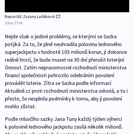
Reportáž Zuzany Luňákové
Zdroj:
ČT24
Nejde však o jediné problémy, se kterými se Sazka
potýká. Za to, že plně neuhradila polovinu lednového
superjackpotu v hodnotě 103 milionů korun, jí dokonce
reálně hrozí, že bude muset na 30 dní přerušit loterijní
činnost. Zatím nepravomocné rozhodnutí ministerstva
financí společnosti pohrozilo odebráním povolení
provádět loterie. Zítra se Sazka podle informací
Aktuálně.cz proti rozhodnutí ministerstva odvolá, a to i
přesto, že nesplnila podmínky k tomu, aby jí povolení
mohlo zůstat.
Podle mluvčího sazky Jana Tuny každý týden výherci
k polovině lednového jackpotu zasílá několik milionů.