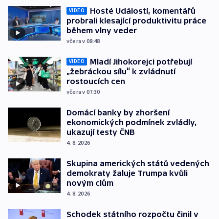
Hosté Událostí, komentářů
VIDEO
probrali klesající produktivitu práce
během vlny veder
včera v 08:48
Mladí Jihokorejci potřebují
VIDEO
„žebráckou sílu“ k zvládnutí
rostoucích cen
včera v 07:30
Domácí banky by zhoršení
ekonomických podmínek zvládly,
ukazují testy ČNB
4. 8. 2026
Skupina amerických států vedených
demokraty žaluje Trumpa kvůli
novým clům
4. 8. 2026
Schodek státního rozpočtu činil v