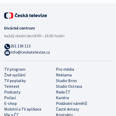
Divácké centrum
každý všední den:
8:00—16:00 hodin
261 136 113
info@ceskatelevize.cz
TV program
Pro média
Živé vysílání
Reklama
TV poplatky
Studio Brno
Teletext
Studio Ostrava
Podcasty
Rada ČT
Počasí
Kariéra
E-shop
Podávání námětů
Mobilní a TV aplikace
Časté dotazy
Vše o ČT
Kontakty