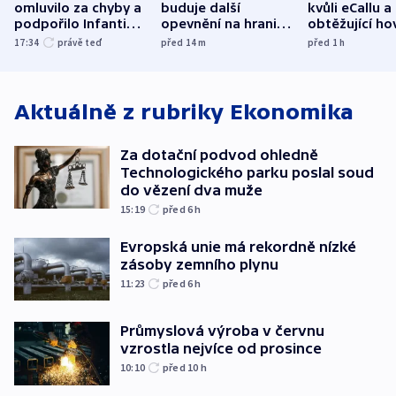
omluvilo za chyby a
buduje další
kvůli eCallu a
podpořilo Infantina.
opevnění na hranici
obtěžující ho
UEFA trvá na
s Běloruskem
zdržují záchr
17:34
právě teď
před 14
m
před 1
h
bojkotu
Aktuálně z rubriky
Ekonomika
Za dotační podvod ohledně
Technologického parku poslal soud
do vězení dva muže
15:19
před 6
h
Evropská unie má rekordně nízké
zásoby zemního plynu
11:23
před 6
h
Průmyslová výroba v červnu
vzrostla nejvíce od prosince
10:10
před 10
h