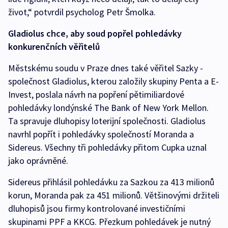
život,“ potvrdil psycholog Petr Šmolka.
Gladiolus chce, aby soud popřel pohledávky
konkurenčních věřitelů
Městskému soudu v Praze dnes také věřitel Sazky -
společnost Gladiolus, kterou založily skupiny Penta a E-
Invest, poslala návrh na popření pětimiliardové
pohledávky londýnské The Bank of New York Mellon.
Ta spravuje dluhopisy loterijní společnosti. Gladiolus
navrhl popřít i pohledávky společností Moranda a
Sidereus. Všechny tři pohledávky přitom Cupka uznal
jako oprávněné.
Sidereus přihlásil pohledávku za Sazkou za 413 milionů
korun, Moranda pak za 451 milionů. Většinovými držiteli
dluhopisů jsou firmy kontrolované investičními
skupinami PPF a KKCG. Přezkum pohledávek je nutný