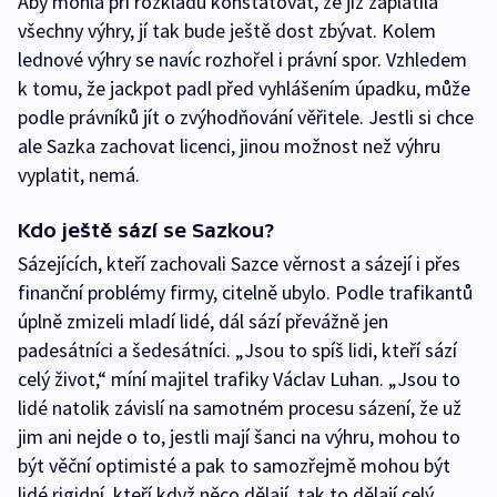
Aby mohla při rozkladu konstatovat, že již zaplatila
všechny výhry, jí tak bude ještě dost zbývat. Kolem
lednové výhry se navíc rozhořel i právní spor. Vzhledem
k tomu, že jackpot padl před vyhlášením úpadku, může
podle právníků jít o zvýhodňování věřitele. Jestli si chce
ale Sazka zachovat licenci, jinou možnost než výhru
vyplatit, nemá.
Kdo ještě sází se Sazkou?
Sázejících, kteří zachovali Sazce věrnost a sázejí i přes
finanční problémy firmy, citelně ubylo. Podle trafikantů
úplně zmizeli mladí lidé, dál sází převážně jen
padesátníci a šedesátníci. „Jsou to spíš lidi, kteří sází
celý život,“ míní majitel trafiky Václav Luhan. „Jsou to
lidé natolik závislí na samotném procesu sázení, že už
jim ani nejde o to, jestli mají šanci na výhru, mohou to
být věční optimisté a pak to samozřejmě mohou být
lidé rigidní, kteří když něco dělají, tak to dělají celý