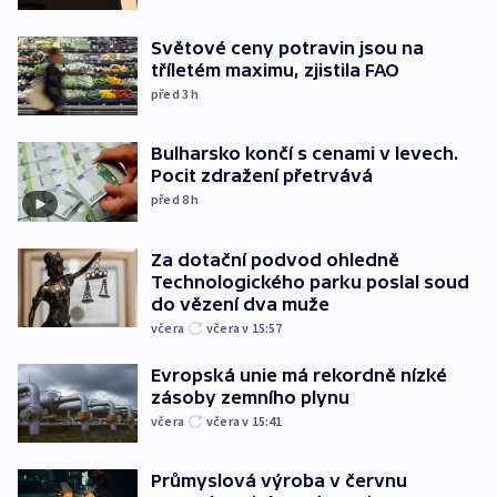
Světové ceny potravin jsou na
tříletém maximu, zjistila FAO
před 3
h
Bulharsko končí s cenami v levech.
Pocit zdražení přetrvává
před 8
h
Za dotační podvod ohledně
Technologického parku poslal soud
do vězení dva muže
včera
včera v 15:57
Evropská unie má rekordně nízké
zásoby zemního plynu
včera
včera v 15:41
Průmyslová výroba v červnu