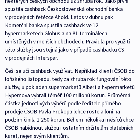
některých českých obchodů už zhruba rok. Jako první
spustila cashback Československá obchodní banka
v prodejnách řetězce Ahold. Letos v dubnu pak
Komerční banka spustila cashback ve 12
hypermarketech Globus a na 81 terminálech
umístěných v menších obchodech. Pravidla pro využití
této služby jsou stejná jako v případě cashbacku ČS
v prodejnách Interspar.
Češi se učí cashback využívat. Například klienti ČSOB do
loňského listopadu, tedy za zhruba rok fungování této
služby, u pokladen supermarketů Albert a hypermarketů
Hypernova vybrali téměř 100 milionů korun. Průměrná
částka jednotlivých výběrů podle ředitele přímého
prodeje ČSOB Pavla Prokopa lehce roste a loni na
podzim činila 1 250 korun. Během několika měsíců chce
ČSOB nabídnout službu i ostatním držitelům platebních
karet, nejen svým klientům.