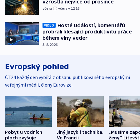
vzrostla nejvíce od prosince
včera
včera v 12:16
Hosté Událostí, komentářů
VIDEO
probrali klesající produktivitu práce
během vlny veder
5. 8. 2026
Evropský pohled
ČT24 každý den vybírá z obsahu publikovaného evropskými
veřejnými médii, členy Eurovize.
Pobyt u vodních
Jiný jazyk i technika.
„Musíme zapo
ploch zvyšuje
Ve Francii
ženy.“ Litevšt