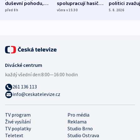
duševní pohodu,
spolupracují hasiči z
politici zvažuj
ukázala
různých zemí
dohodu o
před 8
h
včera v 15:30
5. 8. 2026
mezinárodní studie
demografii
Divácké centrum
každý všední den:
8:00—16:00 hodin
261 136 113
info@ceskatelevize.cz
TV program
Pro média
Živé vysílání
Reklama
TV poplatky
Studio Brno
Teletext
Studio Ostrava