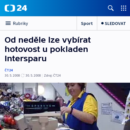
Sport
SLEDOVAT
Rubriky
Od neděle lze vybírat
hotovost u pokladen
Intersparu
ČT24
30. 5. 2008
30. 5. 2008
|
Zdroj:
ČT24