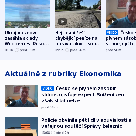
Ukrajina znovu
Hejtmani řeší
Česko 
VIDEO
zasáhla sklady
chybějící peníze na
plynem zásob
Wildberries. Rusové
opravu silnic. Jsou
stihne, ujišťu
útočili v Charkovské
nenárokové, namítá
expert. Sníže
09:02
před 23
m
09:15
před 56
m
před 58
m
oblasti
ministerstvo
však slíbit ne
Aktuálně z rubriky
Ekonomika
Česko se plynem zásobit
VIDEO
stihne, ujišťuje expert. Snížení cen
však slíbit nelze
před 58
m
Policie obvinila pět lidí v souvislosti s
veřejnou soutěží Správy železnic
13:08
před 2
h