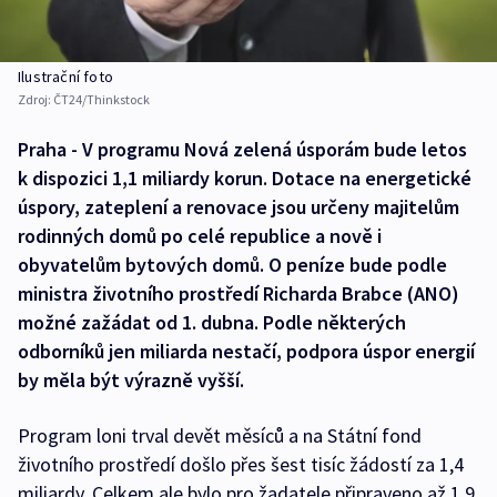
Ilustrační foto
Zdroj:
ČT24/Thinkstock
Praha - V programu Nová zelená úsporám bude letos
k dispozici 1,1 miliardy korun. Dotace na energetické
úspory, zateplení a renovace jsou určeny majitelům
rodinných domů po celé republice a nově i
obyvatelům bytových domů. O peníze bude podle
ministra životního prostředí Richarda Brabce (ANO)
možné zažádat od 1. dubna. Podle některých
odborníků jen miliarda nestačí, podpora úspor energií
by měla být výrazně vyšší.
Program loni trval devět měsíců a na Státní fond
životního prostředí došlo přes šest tisíc žádostí za 1,4
miliardy. Celkem ale bylo pro žadatele připraveno až 1,9