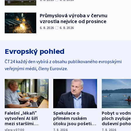
Průmyslová výroba v červnu
vzrostla nejvíce od prosince
6. 8. 2026
6. 8. 2026
Evropský pohled
ČT24 každý den vybírá z obsahu publikovaného evropskými
veřejnými médii, členy Eurovize.
Falešní „lékaři“
Spekulace o
Pobyt u vodn
vytvoření AI šíří
přímém ruském
ploch zvyšuje
mezi staršími
útoku jsou pošetilé,
duševní poho
Poláky nebezpečné
míní estonský
ukázala
včera v 07:00
7. 8. 2026
7. 8. 2026