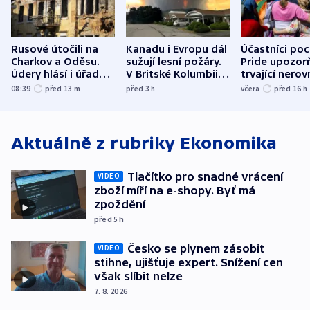
Rusové útočili na
Kanadu i Evropu dál
Účastníci po
Charkov a Oděsu.
sužují lesní požáry.
Pride upozorň
Údery hlásí i úřady v
V Britské Kolumbii
trvající nerov
Bělgorodu
evakuovali tisíce lidí
společensko
08:39
před 13
m
před 3
h
včera
před 16
h
atmosféru
Aktuálně z rubriky
Ekonomika
Tlačítko pro snadné vrácení
VIDEO
zboží míří na e-shopy. Byť má
zpoždění
před 5
h
Česko se plynem zásobit
VIDEO
stihne, ujišťuje expert. Snížení cen
však slíbit nelze
7. 8. 2026