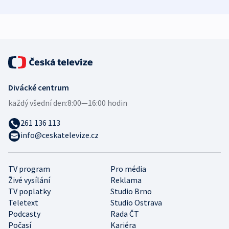
zdravotní rady
bezpečnostní
mezinárodní 
expert
Divácké centrum
každý všední den:
8:00—16:00 hodin
261 136 113
info@ceskatelevize.cz
TV program
Pro média
Živé vysílání
Reklama
TV poplatky
Studio Brno
Teletext
Studio Ostrava
Podcasty
Rada ČT
Počasí
Kariéra