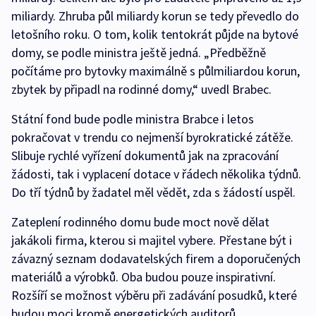
miliardy. Zhruba půl miliardy korun se tedy převedlo do
letošního roku. O tom, kolik tentokrát půjde na bytové
domy, se podle ministra ještě jedná. „Předběžně
počítáme pro bytovky maximálně s půlmiliardou korun,
zbytek by připadl na rodinné domy,“ uvedl Brabec.
Státní fond bude podle ministra Brabce i letos
pokračovat v trendu co nejmenší byrokratické zátěže.
Slibuje rychlé vyřízení dokumentů jak na zpracování
žádosti, tak i vyplacení dotace v řádech několika týdnů.
Do tří týdnů by žadatel měl vědět, zda s žádostí uspěl.
Zateplení rodinného domu bude moct nově dělat
jakákoli firma, kterou si majitel vybere. Přestane být i
závazný seznam dodavatelských firem a doporučených
materiálů a výrobků. Oba budou pouze inspirativní.
Rozšíří se možnost výběru při zadávání posudků, které
budou moci kromě energetických auditorů