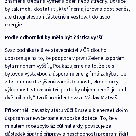
znamená třeba na výměnu oken nebo střechy. Dotace
by tak mohli dostat i ti, kteří nemají zrovna dost peněz,
ale chtějí alespoň částečně investovat do úspor
energie.
Podle odborníků by měla být částka vyšší
Svaz podnikatelů ve stavebnictví v ČR dlouho
upozorňuje na to, že podpora v první Zelené úsporám
byla mnohem vyšší. „Poukazujeme na to, že se s
bytovou výstavbou a úsporami energií má zahýbat. Je
zde i moment zvýšené zaměstnanosti, ekonomiky,
výkonnosti stavebnictví, proto by objem neměl jít pod
dvě miliardy,“ tvrdí prezident svazu Václav Matyáš.
Připomněl i závazky státu vůči Bruselu k energetickým
úsporám a nevyčerpané evropské dotace. To, že v
minulém roce zbylo až půl miliardy, považuje za
důsledek špatné přípravy a neschopnosti program řídit.