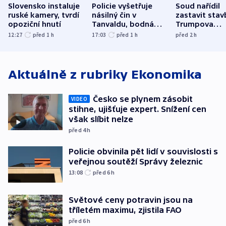
Slovensko instaluje
Policie vyšetřuje
Soud nařídil
ruské kamery, tvrdí
násilný čin v
zastavit stav
opoziční hnutí
Tanvaldu, bodná
Trumpova
zranění při něm
tanečního sá
12:27
před 1
h
17:03
před 1
h
před 2
h
utrpěli tři lidé
Aktuálně z rubriky
Ekonomika
Česko se plynem zásobit
VIDEO
stihne, ujišťuje expert. Snížení cen
však slíbit nelze
před 4
h
Policie obvinila pět lidí v souvislosti s
veřejnou soutěží Správy železnic
13:08
před 6
h
Světové ceny potravin jsou na
tříletém maximu, zjistila FAO
před 6
h