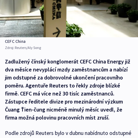
CEFC China
Zdroj:
Reuters/Aly Song
Zadlužený čínský konglomerát CEFC China Energy již
dva měsíce nevyplácí mzdy zaměstnancům a nabízí
jim odstupné za dobrovolné ukončení pracovního
poměru. Agentuře Reuters to řekly zdroje blízké
firmě. CEFC má více než 30 tisíc zaměstnanců.
Zástupce ředitele divize pro mezinárodní výzkum
Čuang Ťien-čung nicméně minulý měsíc uvedl, že
firma možná polovinu pracovních míst zruší.
Podle zdrojů Reuters bylo v dubnu nabídnuto odstupné