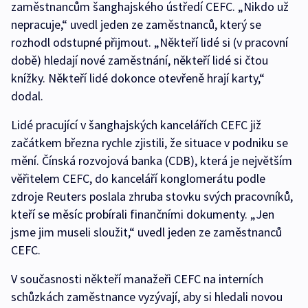
zaměstnancům šanghajského ústředí CEFC. „Nikdo už
nepracuje,“ uvedl jeden ze zaměstnanců, který se
rozhodl odstupné přijmout. „Někteří lidé si (v pracovní
době) hledají nové zaměstnání, někteří lidé si čtou
knížky. Někteří lidé dokonce otevřeně hrají karty,“
dodal.
Lidé pracující v šanghajských kancelářích CEFC již
začátkem března rychle zjistili, že situace v podniku se
mění. Čínská rozvojová banka (CDB), která je největším
věřitelem CEFC, do kanceláří konglomerátu podle
zdroje Reuters poslala zhruba stovku svých pracovníků,
kteří se měsíc probírali finančními dokumenty. „Jen
jsme jim museli sloužit,“ uvedl jeden ze zaměstnanců
CEFC.
V současnosti někteří manažeři CEFC na interních
schůzkách zaměstnance vyzývají, aby si hledali novou