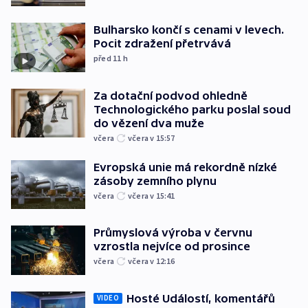
Bulharsko končí s cenami v levech.
Pocit zdražení přetrvává
před 11
h
Za dotační podvod ohledně
Technologického parku poslal soud
do vězení dva muže
včera
včera v 15:57
Evropská unie má rekordně nízké
zásoby zemního plynu
včera
včera v 15:41
Průmyslová výroba v červnu
vzrostla nejvíce od prosince
včera
včera v 12:16
Hosté Událostí, komentářů
VIDEO