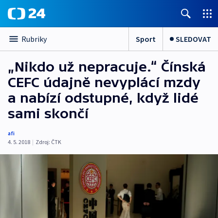
Sport
SLEDOVAT
Rubriky
„Nikdo už nepracuje.“ Čínská
CEFC údajně nevyplácí mzdy
a nabízí odstupné, když lidé
sami skončí
afi
4. 5. 2018
|
Zdroj:
ČTK