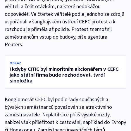
věřiteli a čelit otázkám, na které nedokážou
odpovědět. Ve čtvrtek věřitelé podle jednoho ze zdrojů
uspořádali v šanghajském ústředí CEFC protest a k
rozchodu je přiměla až policie. Protest znemožnil
zaměstnancům vstup do budovy, píše agentura
Reuters.
ODKAZ
I kdyby CITIC byl minoritním akcionářem v CEFC,
jako státní firma bude rozhodovat, tvrdí
sinoložka
Konglomerát CEFC byl podle řady současných a
bývalých zaměstnanců považován za atraktivního
zaměstnavatele. Neplatil sice příliš vysoké mzdy,
nabízel však příležitost k cestování, například do Evropy
či Hongkongu. Zaměstnanci investičních týmů