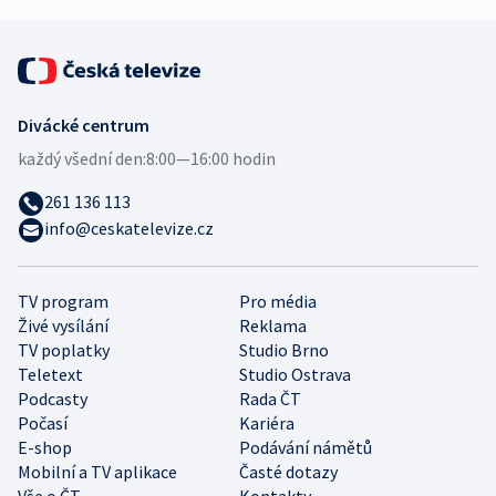
Divácké centrum
každý všední den:
8:00—16:00 hodin
261 136 113
info@ceskatelevize.cz
TV program
Pro média
Živé vysílání
Reklama
TV poplatky
Studio Brno
Teletext
Studio Ostrava
Podcasty
Rada ČT
Počasí
Kariéra
E-shop
Podávání námětů
Mobilní a TV aplikace
Časté dotazy
Vše o ČT
Kontakty