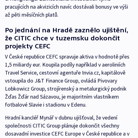
pracujících na akvizicích navíc dostávali bonusy ve výši
až pěti měsíčních platů.
Po jednání na Hradě zaznělo ujištění,
že CITIC chce v tuzemsku dokončit
projekty CEFC
V České republice CEFC spravuje aktiva v hodnotě přes
1,5 miliardy eur. Koupila podíly například v aeroliniích
Travel Service, cestovní agentuře Invia.cz, kapitálově
vstoupila do J&T Finance Group, ovládá Pivovary
Lobkowicz Group, strojírenský a metalurgický podnik
Žďas Žďár nad Sázavou, je majoritním vlastníkem
fotbalové Slavie i stadionu v Edenu.
Hradní kancléř Mynář v dubnu ujišťoval, že vedení
společnosti CITIC Group plánuje dokončit všechny
dosavadní investice CEFC Europe v České republice a v