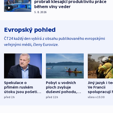
probrali klesající produktivitu práce
během vlny veder
5. 8. 2026
Evropský pohled
ČT24 každý den vybírá z obsahu publikovaného evropskými
veřejnými médii, členy Eurovize.
Spekulace o
Pobyt u vodních
Jiný jazyk i t
přímém ruském
ploch zvyšuje
Ve Francii
útoku jsou pošetilé,
duševní pohodu,
spolupracují h
míní estonský
ukázala
různých zemí
před 2
h
před 12
h
včera v 15:30
bezpečnostní
mezinárodní studie
expert