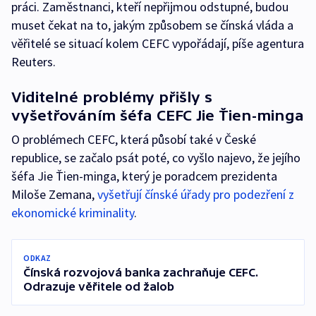
práci. Zaměstnanci, kteří nepřijmou odstupné, budou
muset čekat na to, jakým způsobem se čínská vláda a
věřitelé se situací kolem CEFC vypořádají, píše agentura
Reuters.
Viditelné problémy přišly s
vyšetřováním šéfa CEFC Jie Ťien-minga
O problémech CEFC, která působí také v České
republice, se začalo psát poté, co vyšlo najevo, že jejího
šéfa Jie Ťien-minga, který je poradcem prezidenta
Miloše Zemana,
vyšetřují čínské úřady pro podezření z
ekonomické kriminality
.
ODKAZ
Čínská rozvojová banka zachraňuje CEFC.
Odrazuje věřitele od žalob