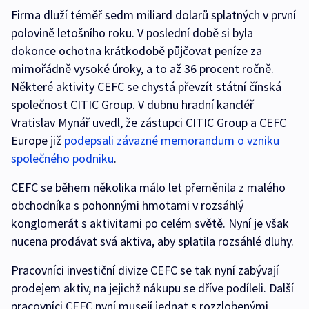
Firma dluží téměř sedm miliard dolarů splatných v první
polovině letošního roku. V poslední době si byla
dokonce ochotna krátkodobě půjčovat peníze za
mimořádně vysoké úroky, a to až 36 procent ročně.
Některé aktivity CEFC se chystá převzít státní čínská
společnost CITIC Group. V dubnu hradní kancléř
Vratislav Mynář uvedl, že zástupci CITIC Group a CEFC
Europe již
podepsali závazné memorandum o vzniku
společného podniku
.
CEFC se během několika málo let přeměnila z malého
obchodníka s pohonnými hmotami v rozsáhlý
konglomerát s aktivitami po celém světě. Nyní je však
nucena prodávat svá aktiva, aby splatila rozsáhlé dluhy.
Pracovníci investiční divize CEFC se tak nyní zabývají
prodejem aktiv, na jejichž nákupu se dříve podíleli. Další
pracovníci CEFC nyní musejí jednat s rozzlobenými