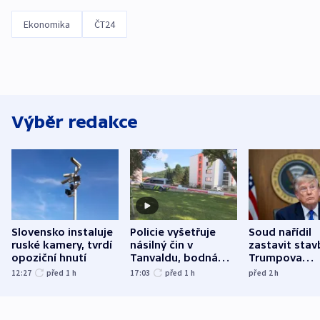
Ekonomika
ČT24
Výběr redakce
Slovensko instaluje
Policie vyšetřuje
Soud nařídil
ruské kamery, tvrdí
násilný čin v
zastavit stav
opoziční hnutí
Tanvaldu, bodná
Trumpova
zranění při něm
tanečního sá
12:27
před 1
h
17:03
před 1
h
před 2
h
utrpěli tři lidé