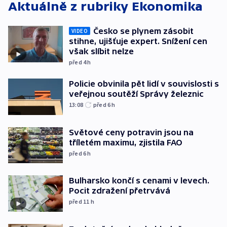
Aktuálně z rubriky
Ekonomika
Česko se plynem zásobit
VIDEO
stihne, ujišťuje expert. Snížení cen
však slíbit nelze
před 4
h
Policie obvinila pět lidí v souvislosti s
veřejnou soutěží Správy železnic
13:08
před 6
h
Světové ceny potravin jsou na
tříletém maximu, zjistila FAO
před 6
h
Bulharsko končí s cenami v levech.
Pocit zdražení přetrvává
před 11
h