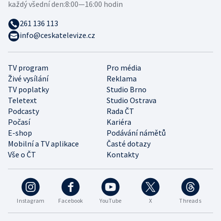
každý všední den:
8:00—16:00 hodin
261 136 113
info@ceskatelevize.cz
TV program
Pro média
Živé vysílání
Reklama
TV poplatky
Studio Brno
Teletext
Studio Ostrava
Podcasty
Rada ČT
Počasí
Kariéra
E-shop
Podávání námětů
Mobilní a TV aplikace
Časté dotazy
Vše o ČT
Kontakty
Instagram
Facebook
YouTube
X
Threads