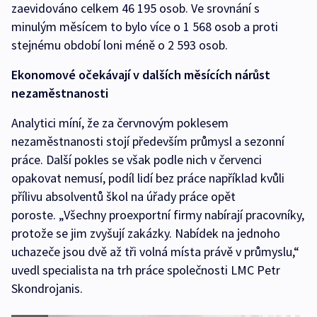
zaevidováno celkem 46 195 osob. Ve srovnání s
minulým měsícem to bylo více o 1 568 osob a proti
stejnému období loni méně o 2 593 osob.
Ekonomové očekávají v dalších měsících nárůst
nezaměstnanosti
Analytici míní, že za červnovým poklesem
nezaměstnanosti stojí především průmysl a sezonní
práce. Další pokles se však podle nich v červenci
opakovat nemusí, podíl lidí bez práce například kvůli
přílivu absolventů škol na úřady práce opět
poroste. „Všechny proexportní firmy nabírají pracovníky,
protože se jim zvyšují zakázky. Nabídek na jednoho
uchazeče jsou dvě až tři volná místa právě v průmyslu,“
uvedl specialista na trh práce společnosti LMC Petr
Skondrojanis.