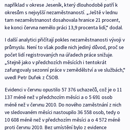
například v okrese Jeseník, který dlouhodobě patří k
okresům s nejvyšší nezaměstnaností. „Ještě v lednu
tam nezaměstnanost dosahovala hranice 21 procent,
ke konci června nemělo práci 13,9 procenta lidí,“ dodal.
I další analytici přičítají pokles nezaměstnanosti vývoji v
průmyslu. Není to však podle nich jediný důvod, proč se
počet lidí registrovaných na úřadech práce snižuje.
„Stejně jako v předchozích měsících i tentokrát
zafungovaly sezonní práce v zemědělství a ve službách,“
uvedl Petr Dufek z ČSOB.
Evidenci v červnu opustilo 57 376 uchazečů, což je o 11
137 méně než v předchozím měsíci a o 5 691 osob
méně než v červnu 2010. Do nového zaměstnání z nich
ve sledovaném měsíci nastoupilo 36 558 osob, tedy o
10 608 méně než v předchozím měsíci a o 4 572 méně
proti červnu 2010. Bez umístění bylo z evidence