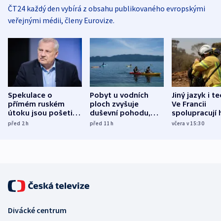
ČT24 každý den vybírá z obsahu publikovaného evropskými
veřejnými médii, členy Eurovize.
Spekulace o
Pobyt u vodních
Jiný jazyk i t
přímém ruském
ploch zvyšuje
Ve Francii
útoku jsou pošetilé,
duševní pohodu,
spolupracují h
míní estonský
ukázala
různých zemí
před 2
h
před 11
h
včera v 15:30
bezpečnostní
mezinárodní studie
expert
Divácké centrum