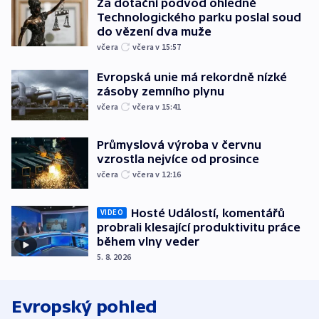
Za dotační podvod ohledně
Technologického parku poslal soud
do vězení dva muže
včera
včera v 15:57
Evropská unie má rekordně nízké
zásoby zemního plynu
včera
včera v 15:41
Průmyslová výroba v červnu
vzrostla nejvíce od prosince
včera
včera v 12:16
Hosté Událostí, komentářů
VIDEO
probrali klesající produktivitu práce
během vlny veder
5. 8. 2026
Evropský pohled