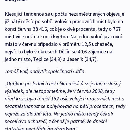
Klesající tendence se u počtu nezaměstnaných objevuje
již pátý měsíc po sobě. Volných pracovních míst bylo na
konci června 38 416, což je o dvě procenta, tedy o 767
míst více než na konci května. Na jedno volné pracovní
místo v červnu připadalo v průměru 12,5 uchazeče,
nejvíc to bylo v okresech Děčín se 40,6 zájemce na
jedno místo, Teplice (34,9) a Jeseník (34,7).
Tomáš Volf, analytik společnosti Citfin
„Optikou posledních několika měsíců se jedná o slušný
výsledek, ale nezapomeňme, že v červnu 2008, tedy
před krizí, bylo téměř 152 tisíc volných pracovních míst a
nezaměstnanost se pohybovala na pěti procentech, tedy
nejníže za dlouhá léta. Na jedno místo tehdy čekali
necelí dva uchazeči, z čehož je patrné, že dnešní
statistika není žádným zázrakem.“