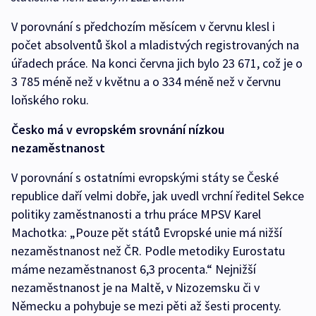
V porovnání s předchozím měsícem v červnu klesl i
počet absolventů škol a mladistvých registrovaných na
úřadech práce. Na konci června jich bylo 23 671, což je o
3 785 méně než v květnu a o 334 méně než v červnu
loňského roku.
Česko má v evropském srovnání nízkou
nezaměstnanost
V porovnání s ostatními evropskými státy se České
republice daří velmi dobře, jak uvedl vrchní ředitel Sekce
politiky zaměstnanosti a trhu práce MPSV Karel
Machotka: „Pouze pět států Evropské unie má nižší
nezaměstnanost než ČR. Podle metodiky Eurostatu
máme nezaměstnanost 6,3 procenta.“ Nejnižší
nezaměstnanost je na Maltě, v Nizozemsku či v
Německu a pohybuje se mezi pěti až šesti procenty.