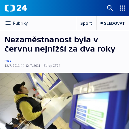
Sport
SLEDOVAT
Rubriky
Nezaměstnanost byla v
červnu nejnižší za dva roky
mav
12. 7. 2011
12. 7. 2011
|
Zdroj:
ČT24