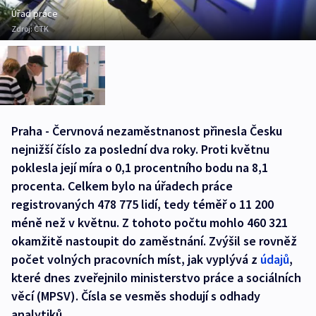
Úřad práce
Zdroj:
ČTK
Praha - Červnová nezaměstnanost přinesla Česku
nejnižší číslo za poslední dva roky. Proti květnu
poklesla její míra o 0,1 procentního bodu na 8,1
procenta. Celkem bylo na úřadech práce
registrovaných 478 775 lidí, tedy téměř o 11 200
méně než v květnu. Z tohoto počtu mohlo 460 321
okamžitě nastoupit do zaměstnání. Zvýšil se rovněž
počet volných pracovních míst, jak vyplývá z
údajů
,
které dnes zveřejnilo ministerstvo práce a sociálních
věcí (MPSV). Čísla se vesměs shodují s odhady
analytiků.