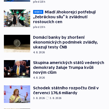
před 18
h
Mladí Jihokorejci potřebují
VIDEO
„žebráckou sílu“ k zvládnutí
rostoucích cen
před 19
h
Domácí banky by zhoršení
ekonomických podmínek zvládly,
ukazují testy ČNB
4. 8. 2026
Skupina amerických států vedených
demokraty žaluje Trumpa kvůli
novým clům
4. 8. 2026
Schodek státního rozpočtu činil v
červenci 176,6 miliardy
3. 8. 2026
3. 8. 2026