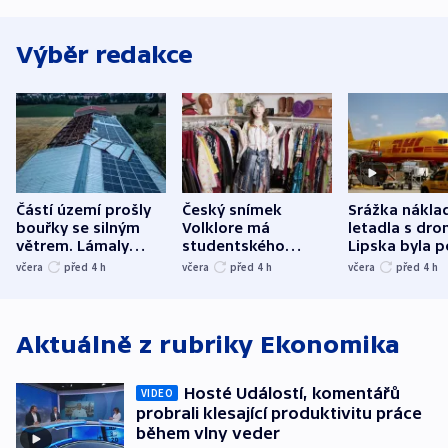
Výběr redakce
Částí území prošly
Český snímek
Srážka nákla
bouřky se silným
Volklore má
letadla s dr
větrem. Lámaly
studentského
Lipska byla p
stromy a poničily
Oscara, zabojuje o
německého mi
včera
před 4
h
včera
před 4
h
včera
před 4
h
střechu
cenu za krátký film
hybridní útok
Aktuálně z rubriky
Ekonomika
Hosté Událostí, komentářů
VIDEO
probrali klesající produktivitu práce
během vlny veder