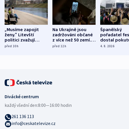
„Musíme zapojit
Na Ukrajině jsou
Španělský
ženy.“ Litevští
zadržováni občané
pořadatel fes
politici zvažují
z více než 50 zemí.
dostal pokut
dohodu o
Bojovali na straně
nekalé prakti
před 10
h
před 12
h
4. 8. 2026
demografii
Ruska
Divácké centrum
každý všední den:
8:00—16:00 hodin
261 136 113
info@ceskatelevize.cz