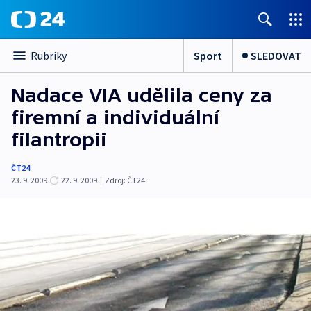
Sport
SLEDOVAT
Rubriky
Nadace VIA udělila ceny za
firemní a individuální
filantropii
ČT24
23. 9. 2009
22. 9. 2009
|
Zdroj:
ČT24