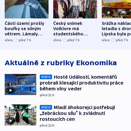
Částí území prošly
Český snímek
Srážka nákla
bouřky se silným
Volklore má
letadla s dr
větrem. Lámaly
studentského
Lipska byla p
stromy a poničily
Oscara, zabojuje o
německého mi
včera
před 7
h
včera
před 7
h
včera
před 7
h
střechu
cenu za krátký film
hybridní útok
Aktuálně z rubriky
Ekonomika
Hosté Událostí, komentářů
VIDEO
probrali klesající produktivitu práce
během vlny veder
před 21
h
Mladí Jihokorejci potřebují
VIDEO
„žebráckou sílu“ k zvládnutí
rostoucích cen
před 22
h