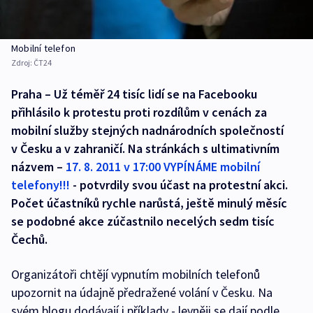
Mobilní telefon
Zdroj:
ČT24
Praha – Už téměř 24 tisíc lidí se na Facebooku
přihlásilo k protestu proti rozdílům v cenách za
mobilní služby stejných nadnárodních společností
v Česku a v zahraničí. Na stránkách s ultimativním
názvem –
17. 8. 2011 v 17:00 VYPÍNÁME mobilní
telefony!!!
- potvrdily svou účast na protestní akci.
Počet účastníků rychle narůstá, ještě minulý měsíc
se podobné akce zúčastnilo necelých sedm tisíc
Čechů.
Organizátoři chtějí vypnutím mobilních telefonů
upozornit na údajně předražené volání v Česku. Na
svém blogu dodávají i příklady - levněji se dají podle