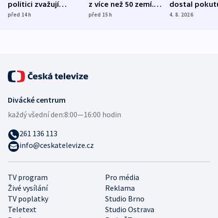
politici zvažují
z více než 50 zemí.
dostal pokut
dohodu o
Bojovali na straně
nekalé prakti
před 14
h
před 15
h
4. 8. 2026
demografii
Ruska
Divácké centrum
každý všední den:
8:00—16:00 hodin
261 136 113
info@ceskatelevize.cz
TV program
Pro média
Živé vysílání
Reklama
TV poplatky
Studio Brno
Teletext
Studio Ostrava