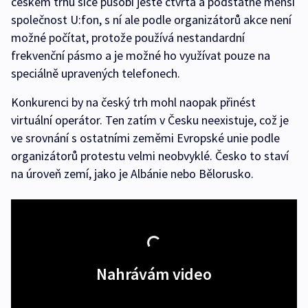
českém trhu sice působí ještě čtvrtá a podstatně menší
společnost U:fon, s ní ale podle organizátorů akce není
možné počítat, protože používá nestandardní
frekvenční pásmo a je možné ho využívat pouze na
speciálně upravených telefonech.
Konkurenci by na český trh mohl naopak přinést
virtuální operátor. Ten zatím v Česku neexistuje, což je
ve srovnání s ostatními zeměmi Evropské unie podle
organizátorů protestu velmi neobvyklé. Česko to staví
na úroveň zemí, jako je Albánie nebo Bělorusko.
Nahrávám video