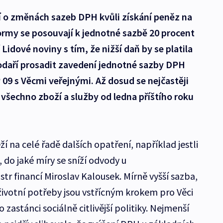
í o změnách sazeb DPH kvůli získání peněz na
rmy se posouvají k jednotné sazbě 20 procent
Lidové noviny s tím, že nižší daň by se platila
 podaří prosadit zavedení jednotné sazby DPH
09 s Věcmi veřejnými. Až dosud se nejčastěji
všechno zboží a služby od ledna příštího roku
í na celé řadě dalších opatření, například jestli
 do jaké míry se sníží odvody u
tr financí Miroslav Kalousek. Mírně vyšší sazba,
životní potřeby jsou vstřícným krokem pro Věci
ko zastánci sociálně citlivější politiky. Nejmenší