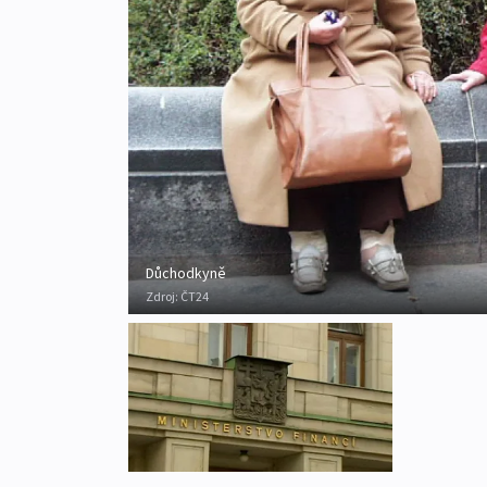
Důchodkyně
Zdroj:
ČT24