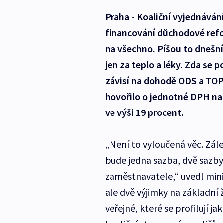
Praha - Koaliční vyjednáván
financování důchodové refo
na všechno. Píšou to dnešní 
jen za teplo a léky. Zda se
závisí na dohodě ODS a TOP 
hovořilo o jednotné DPH na 
ve výši 19 procent.
„Není to vyloučená věc. Zálež
bude jedna sazba, dvě sazby,
zaměstnavatele,“ uvedl minis
ale dvě výjimky na základní 
veřejné, které se profilují ja