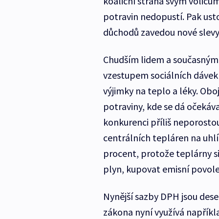
koaliční strana svým voličům
potravin nedopustí. Pak ust
důchodů zavedou nové slevy n
Chudším lidem a současným s
vzestupem sociálních dávek 
výjimky na teplo a léky. Oboj
potraviny, kde se dá očekáva
konkurenci příliš neporostou
centrálních tepláren na uhlí
procent, protože teplárny si
plyn, kupovat emisní povole
Nynější sazby DPH jsou dese
zákona nyní využívá napříkla