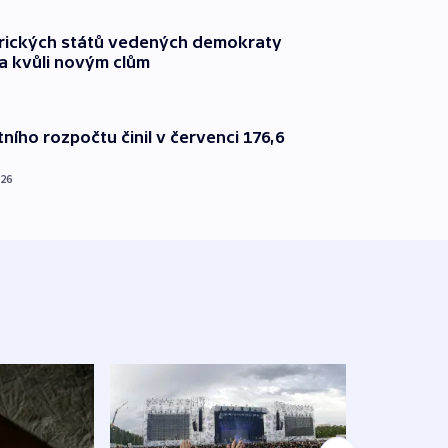
rických států vedených demokraty
a kvůli novým clům
ního rozpočtu činil v červenci 176,6
026