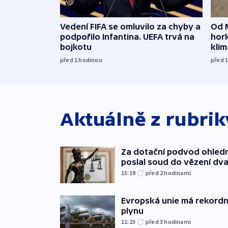
Vedení FIFA se omluvilo za chyby a
Od 
podpořilo Infantina. UEFA trvá na
hork
bojkotu
klim
před 1
hodinou
před 
Aktuálně z rubri
Za dotační podvod ohled
poslal soud do vězení dv
15:19
před 2
hodinami
Evropská unie má rekordn
plynu
11:23
před 3
hodinami