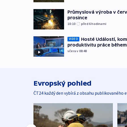
Průmyslová výroba v červ
prosince
10:10
před 6
hodinami
Hosté Událostí, kome
VIDEO
produktivitu práce během
včera v 08:48
Evropský pohled
ČT24 každý den vybírá z obsahu publikovaného e