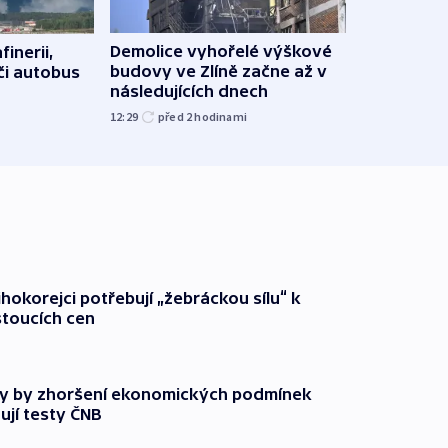
Demolice vyhořelé výškové
finerii,
Za d
budovy ve Zlíně začne až v
 či autobus
Tech
následujících dnech
soud
12:29
před 2
hodinami
15:19
ihokorejci potřebují „žebráckou sílu“ k
stoucích cen
y by zhoršení ekonomických podmínek
ují testy ČNB