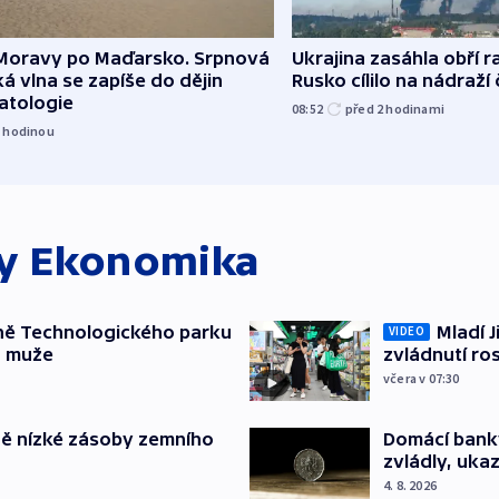
Moravy po Maďarsko. Srpnová
Ukrajina zasáhla obří ra
á vlna se zapíše do dějin
Rusko cílilo na nádraží
atologie
08:52
před 2
hodinami
1
hodinou
ky
Ekonomika
ně Technologického parku
Mladí J
VIDEO
a muže
zvládnutí ro
včera v 07:30
ě nízké zásoby zemního
Domácí bank
zvládly, ukaz
4. 8. 2026