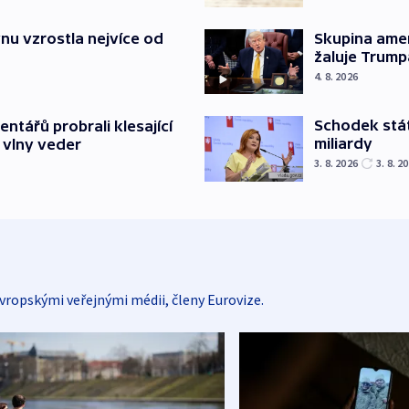
nu vzrostla nejvíce od
Skupina ame
žaluje Trump
4. 8. 2026
Schodek stát
ntářů probrali klesající
miliardy
 vlny veder
3. 8. 2026
3. 8. 2
vropskými veřejnými médii, členy Eurovize.