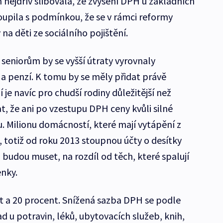
 nejdřív slibovala, že zvýšení DPH u základních
oupila s podmínkou, že se v rámci reformy
a děti ze sociálního pojištění.
eniorům by se vyšší útraty vyrovnaly
a penzí. K tomu by se měly přidat právě
í je navíc pro chudší rodiny důležitější než
t, že ani po vzestupu DPH ceny kvůli silné
. Milionu domácností, které mají vytápění z
, totiž od roku 2013 stoupnou účty o desítky
 budou muset, na rozdíl od těch, které spalují
nky.
t a 20 procent. Snížená sazba DPH se podle
d u potravin, léků, ubytovacích služeb, knih,