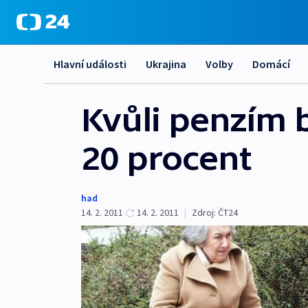
Hlavní události
Ukrajina
Volby
Domácí
Kvůli penzím 
20 procent
had
14. 2. 2011
14. 2. 2011
|
Zdroj:
ČT24