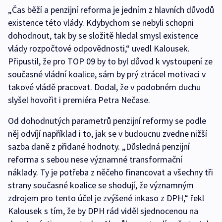
„Čas běží a penzijní reforma je jedním z hlavních důvodů
existence této vlády. Kdybychom se nebyli schopni
dohodnout, tak by se složitě hledal smysl existence
vlády rozpočtové odpovědnosti,“ uvedl Kalousek.
Připustil, že pro TOP 09 by to byl důvod k vystoupení ze
současné vládní koalice, sám by prý ztrácel motivaci v
takové vládě pracovat. Dodal, že v podobném duchu
slyšel hovořit i premiéra Petra Nečase.
Od dohodnutých parametrů penzijní reformy se podle
něj odvíjí například i to, jak se v budoucnu zvedne nižší
sazba daně z přidané hodnoty. „Důsledná penzijní
reforma s sebou nese významné transformační
náklady. Ty je potřeba z něčeho financovat a všechny tři
strany současné koalice se shodují, že významným
zdrojem pro tento účel je zvýšené inkaso z DPH,“ řekl
Kalousek s tím, že by DPH rád viděl sjednocenou na