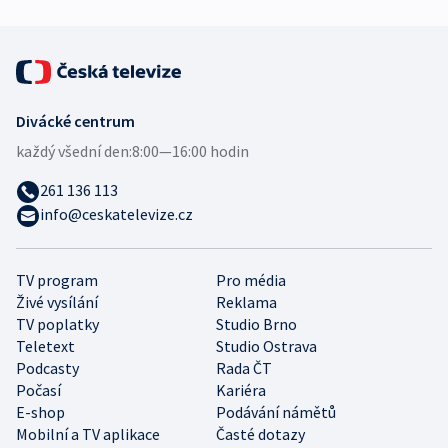
Divácké centrum
každý všední den:
8:00—16:00 hodin
261 136 113
info@ceskatelevize.cz
TV program
Pro média
Živé vysílání
Reklama
TV poplatky
Studio Brno
Teletext
Studio Ostrava
Podcasty
Rada ČT
Počasí
Kariéra
E-shop
Podávání námětů
Mobilní a TV aplikace
Časté dotazy