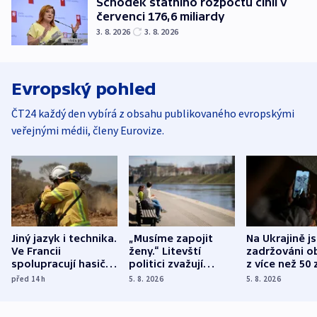
Schodek státního rozpočtu činil v
červenci 176,6 miliardy
3. 8. 2026
3. 8. 2026
Evropský pohled
ČT24 každý den vybírá z obsahu publikovaného evropskými
veřejnými médii, členy Eurovize.
Jiný jazyk i technika.
„Musíme zapojit
Na Ukrajině j
Ve Francii
ženy.“ Litevští
zadržováni o
spolupracují hasiči z
politici zvažují
z více než 50 
různých zemí
dohodu o
Bojovali na s
před 14
h
5. 8. 2026
5. 8. 2026
demografii
Ruska