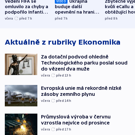
Vedení FIFA se
Ukrajina
Zbytečné výj
VIDEO
omluvilo za chyby a
buduje další
kvůli eCallu a
podpořilo Infantina.
opevnění na hranici
obtěžující ho
UEFA trvá na
s Běloruskem
zdržují záchr
včera
před 7
h
před 7
h
před 8
h
bojkotu
Aktuálně z rubriky
Ekonomika
Za dotační podvod ohledně
Technologického parku poslal soud
do vězení dva muže
včera
před 13
h
Evropská unie má rekordně nízké
zásoby zemního plynu
včera
před 14
h
Průmyslová výroba v červnu
vzrostla nejvíce od prosince
včera
před 17
h