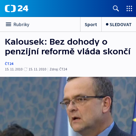
Sport
SLEDOVAT
Rubriky
Kalousek: Bez dohody o
penzijní reformě vláda skončí
ČT24
15. 11. 2010
15. 11. 2010
|
Zdroj:
ČT24