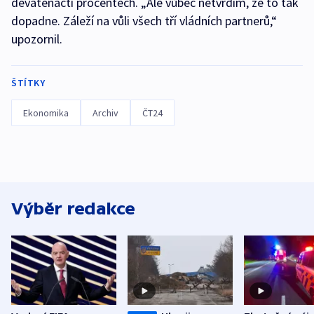
devatenácti procentech. „Ale vůbec netvrdím, že to tak
dopadne. Záleží na vůli všech tří vládních partnerů,“
upozornil.
ŠTÍTKY
Ekonomika
Archiv
ČT24
Výběr redakce