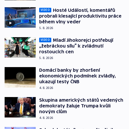
Hosté Událostí, komentářů
VIDEO
probrali klesající produktivitu práce
během vlny veder
5. 8. 2026
Mladí Jihokorejci potřebují
VIDEO
„žebráckou sílu“ k zvládnutí
rostoucích cen
5. 8. 2026
Domácí banky by zhoršení
ekonomických podmínek zvládly,
ukazují testy ČNB
4. 8. 2026
Skupina amerických států vedených
demokraty žaluje Trumpa kvůli
novým clům
4. 8. 2026