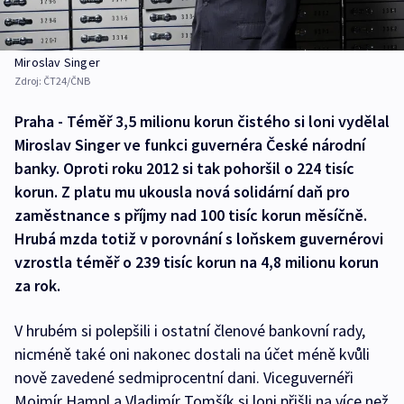
Miroslav Singer
Zdroj:
ČT24/ČNB
Praha - Téměř 3,5 milionu korun čistého si loni vydělal
Miroslav Singer ve funkci guvernéra České národní
banky. Oproti roku 2012 si tak pohoršil o 224 tisíc
korun. Z platu mu ukousla nová solidární daň pro
zaměstnance s příjmy nad 100 tisíc korun měsíčně.
Hrubá mzda totiž v porovnání s loňskem guvernérovi
vzrostla téměř o 239 tisíc korun na 4,8 milionu korun
za rok.
V hrubém si polepšili i ostatní členové bankovní rady,
nicméně také oni nakonec dostali na účet méně kvůli
nově zavedené sedmiprocentní dani. Viceguvernéři
Mojmír Hampl a Vladimír Tomšík si loni přišli na více než