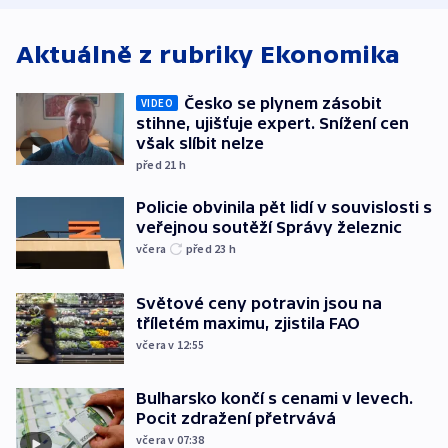
Aktuálně z rubriky
Ekonomika
Česko se plynem zásobit
VIDEO
stihne, ujišťuje expert. Snížení cen
však slíbit nelze
před 21
h
Policie obvinila pět lidí v souvislosti s
veřejnou soutěží Správy železnic
včera
před 23
h
Světové ceny potravin jsou na
tříletém maximu, zjistila FAO
včera v 12:55
Bulharsko končí s cenami v levech.
Pocit zdražení přetrvává
včera v 07:38