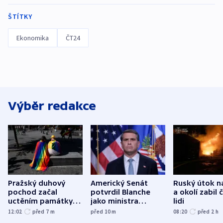
ŠTÍTKY
Ekonomika
ČT24
Výběr redakce
Pražský duhový
Americký Senát
Ruský útok n
pochod začal
potvrdil Blanche
a okolí zabil č
uctěním památky
jako ministra
lidi
obětí berlínského
spravedlnosti
12:02
před 7
m
před 10
m
08:20
před 2
h
útoku