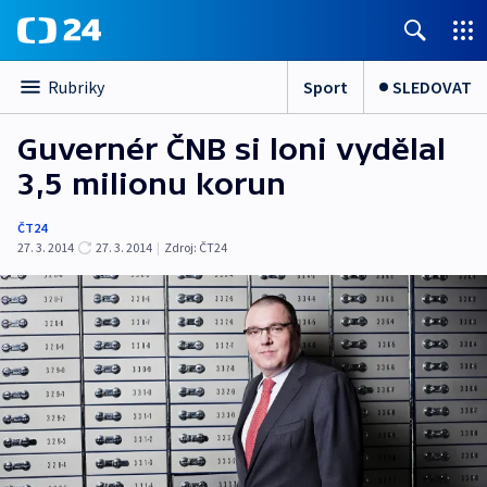
Sport
SLEDOVAT
Rubriky
Guvernér ČNB si loni vydělal
3,5 milionu korun
ČT24
27. 3. 2014
27. 3. 2014
|
Zdroj:
ČT24