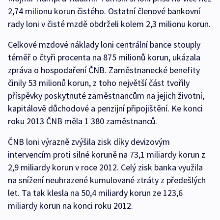
2,74 milionu korun čistého. Ostatní členové bankovní
rady loni v čisté mzdě obdrželi kolem 2,3 milionu korun.
Celkové mzdové náklady loni centrální bance stouply
téměř o čtyři procenta na 875 milionů korun, ukázala
zpráva o hospodaření ČNB. Zaměstnanecké benefity
činily 53 milionů korun, z toho největší část tvořily
příspěvky poskytnuté zaměstnancům na jejich životní,
kapitálově důchodové a penzijní připojištění. Ke konci
roku 2013 ČNB měla 1 380 zaměstnanců.
ČNB loni výrazně zvýšila zisk díky devizovým
intervencím proti silné koruně na 73,1 miliardy korun z
2,9 miliardy korun v roce 2012. Celý zisk banka využila
na snížení neuhrazené kumulované ztráty z předešlých
let. Ta tak klesla na 50,4 miliardy korun ze 123,6
miliardy korun na konci roku 2012.