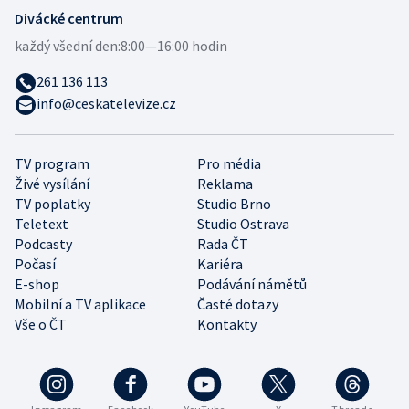
Divácké centrum
každý všední den:
8:00—16:00 hodin
261 136 113
info@ceskatelevize.cz
TV program
Pro média
Živé vysílání
Reklama
TV poplatky
Studio Brno
Teletext
Studio Ostrava
Podcasty
Rada ČT
Počasí
Kariéra
E-shop
Podávání námětů
Mobilní a TV aplikace
Časté dotazy
Vše o ČT
Kontakty