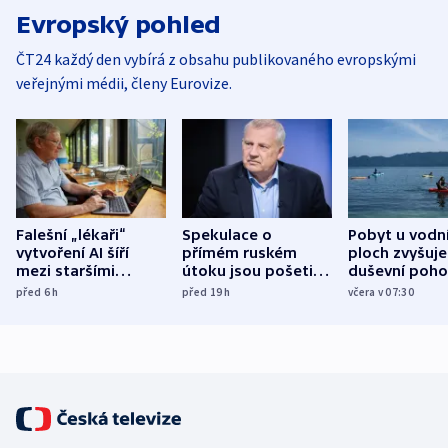
Evropský pohled
ČT24 každý den vybírá z obsahu publikovaného evropskými
veřejnými médii, členy Eurovize.
Falešní „lékaři“
Spekulace o
Pobyt u vodn
vytvoření AI šíří
přímém ruském
ploch zvyšuje
mezi staršími
útoku jsou pošetilé,
duševní poho
Poláky nebezpečné
míní estonský
ukázala
před 6
h
před 19
h
včera v 07:30
zdravotní rady
bezpečnostní
mezinárodní 
expert