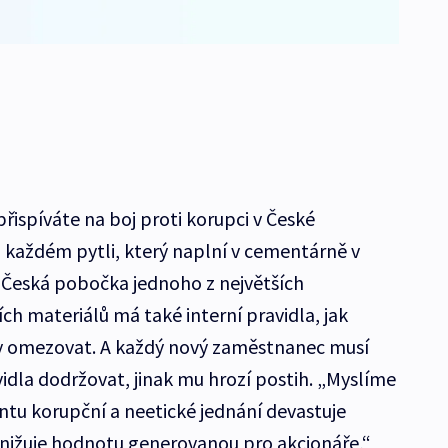
spíváte na boj proti korupci v České
a každém pytli, který naplní v cementárně v
 Česká pobočka jednoho z největších
ch materiálů má také interní pravidla, jak
ky omezovat. A každý nový zaměstnanec musí
idla dodržovat, jinak mu hrozí postih. „Myslíme
ntu korupční a neetické jednání devastuje
 snižuje hodnotu generovanou pro akcionáře,“