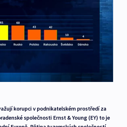
važují korupci v podnikatelském prostředí za
adenské společnosti Ernst & Young (EY) to je
padní Evropě. Pětina tuzemských společností