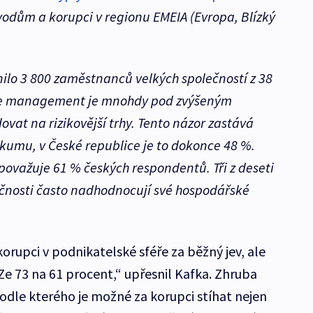
odům a korupci v regionu EMEIA (Evropa, Blízký
ilo 3 800 zaměstnanců velkých společností z 38
 že management je mnohdy pod zvýšeným
ovat na rizikovější trhy. Tento názor zastává
zkumu, v České republice je to dokonce 48 %.
 považuje 61 % českých respondentů. Tři z deseti
ečnosti často nadhodnocují své hospodářské
korupci v podnikatelské sféře za běžný jev, ale
„Ze 73 na 61 procent,“ upřesnil Kafka. Zhruba
podle kterého je možné za korupci stíhat nejen