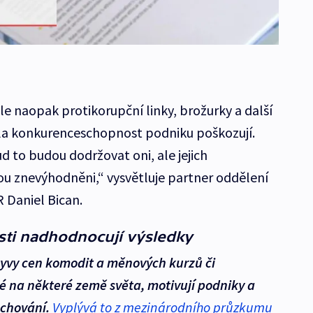
le naopak protikorupční linky, brožurky a další
dla konkurenceschopnost podniku poškozují.
d to budou dodržovat oni, ale jejich
u znevýhodněni,“ vysvětluje partner oddělení
R Daniel Bican.
osti nadhodnocují výsledky
ýkyvy cen komodit a měnových kurzů či
 na některé země světa, motivují podniky a
u chování.
Vyplývá to z mezinárodního průzkumu