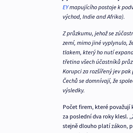
EY
mapujícího postoje k podv
východ, Indie and Afrika).
Z průzkumu, jehož se zúčastn
zemí, mimo jiné vyplynulo,
tlakem, který ho nutí expand
třetina všech účastníků prů
Korupci za rozšířený jev pak
Čechů se domnívají, že spol
výsledky.
Počet firem, které považují 
za poslední dva roky klesl. 
stejně dlouho platí zákon, 