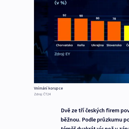
Vnímání korupce
Zdroj:
ČT24
Dvě ze tří českých firem po
běžnou. Podle průzkumu por
téměř dvakrát víc než v zá