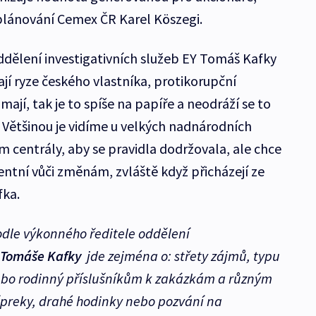
 plánování Cemex ČR Karel Köszegi.
dělení investigativních služeb EY Tomáš Kafky
ají ryze českého vlastníka, protikorupční
mají, tak je to spíše na papíře a neodráží se to
 Většinou je vidíme u velkých nadnárodních
m centrály, aby se pravidla dodržovala, ale chce
tentní vůči změnám, zvláště když přicházejí ze
fka.
dle výkonného ředitele oddělení
Tomáše Kafky
jde zejména o: střety zájmů, typu
 rodinný příslušníkům k zakázkám a různým
špreky, drahé hodinky nebo pozvání na