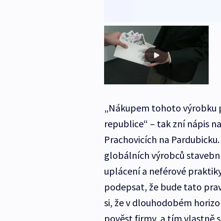
„Nákupem tohoto výrobku při
republice“ – tak zní nápis n
Prachovicích na Pardubicku.
globálních výrobců stavební
uplácení a neférové prakti
podepsat, že bude tato prav
si, že v dlouhodobém horizo
pověst firmy, a tím vlastně