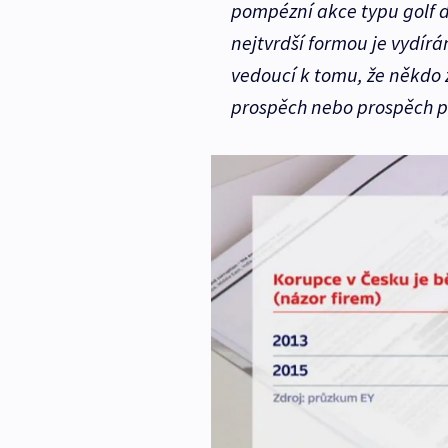
pompézní akce typu golf d
nejtvrdší formou je vydírá
vedoucí k tomu, že někdo z
prospěch nebo prospěch pr