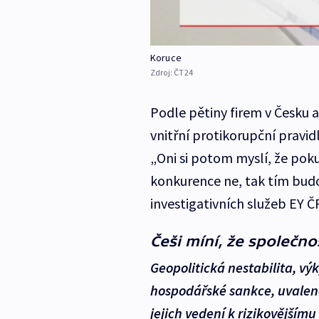
Koruce
Zdroj:
ČT24
Podle pětiny firem v Česku a
vnitřní protikorupční pravi
„Oni si potom myslí, že poku
konkurence ne, tak tím budo
investigativních služeb EY Č
Češi míní, že společn
Geopolitická nestabilita, v
hospodářské sankce, uvalené
jejich vedení k rizikovějším