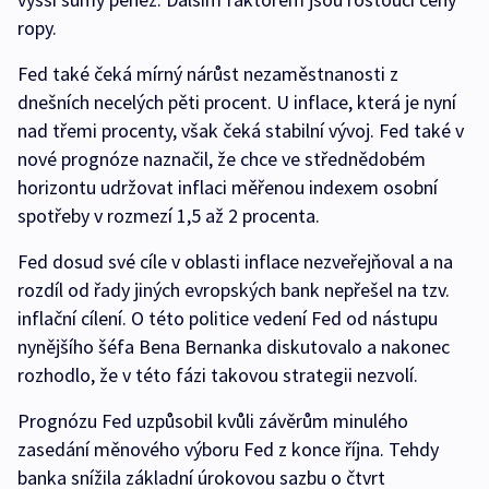
ropy.
Fed také čeká mírný nárůst nezaměstnanosti z
dnešních necelých pěti procent. U inflace, která je nyní
nad třemi procenty, však čeká stabilní vývoj. Fed také v
nové prognóze naznačil, že chce ve střednědobém
horizontu udržovat inflaci měřenou indexem osobní
spotřeby v rozmezí 1,5 až 2 procenta.
Fed dosud své cíle v oblasti inflace nezveřejňoval a na
rozdíl od řady jiných evropských bank nepřešel na tzv.
inflační cílení. O této politice vedení Fed od nástupu
nynějšího šéfa Bena Bernanka diskutovalo a nakonec
rozhodlo, že v této fázi takovou strategii nezvolí.
Prognózu Fed uzpůsobil kvůli závěrům minulého
zasedání měnového výboru Fed z konce října. Tehdy
banka snížila základní úrokovou sazbu o čtvrt