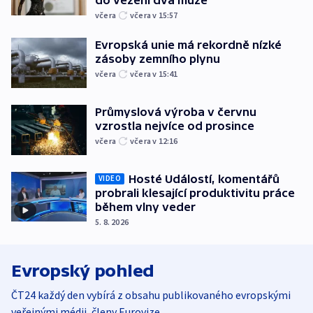
do vězení dva muže
včera
včera v 15:57
Evropská unie má rekordně nízké
zásoby zemního plynu
včera
včera v 15:41
Průmyslová výroba v červnu
vzrostla nejvíce od prosince
včera
včera v 12:16
Hosté Událostí, komentářů
VIDEO
probrali klesající produktivitu práce
během vlny veder
5. 8. 2026
Evropský pohled
ČT24 každý den vybírá z obsahu publikovaného evropskými
veřejnými médii, členy Eurovize.