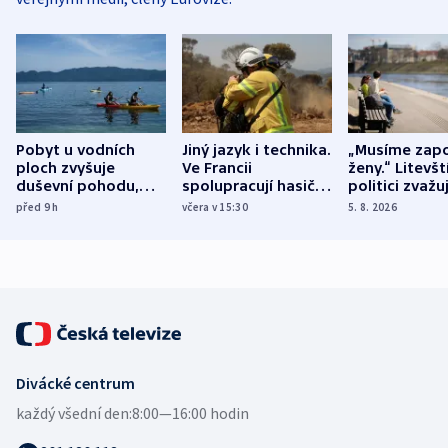
Pobyt u vodních
Jiný jazyk i technika.
„Musíme zapo
ploch zvyšuje
Ve Francii
ženy.“ Litevšt
duševní pohodu,
spolupracují hasiči z
politici zvažuj
ukázala
různých zemí
dohodu o
před 9
h
včera v 15:30
5. 8. 2026
mezinárodní studie
demografii
Divácké centrum
každý všední den:
8:00—16:00 hodin