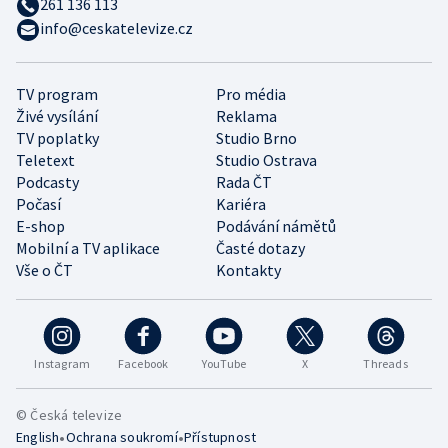
261 136 113
info@ceskatelevize.cz
TV program
Pro média
Živé vysílání
Reklama
TV poplatky
Studio Brno
Teletext
Studio Ostrava
Podcasty
Rada ČT
Počasí
Kariéra
E-shop
Podávání námětů
Mobilní a TV aplikace
Časté dotazy
Vše o ČT
Kontakty
Instagram
Facebook
YouTube
X
Threads
© Česká televize
•
•
English
Ochrana soukromí
Přístupnost