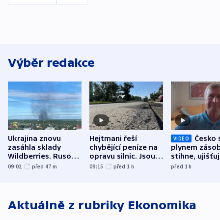
Výběr redakce
Ukrajina znovu
Hejtmani řeší
Česko 
VIDEO
zasáhla sklady
chybějící peníze na
plynem zásob
Wildberries. Rusové
opravu silnic. Jsou
stihne, ujišťu
útočili v Charkovské
nenárokové, namítá
expert. Sníže
09:02
před 47
m
09:15
před 1
h
před 1
h
oblasti
ministerstvo
však slíbit ne
Aktuálně z rubriky
Ekonomika