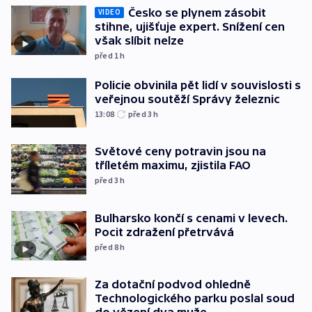
Česko se plynem zásobit
VIDEO
stihne, ujišťuje expert. Snížení cen
však slíbit nelze
před 1
h
Policie obvinila pět lidí v souvislosti s
veřejnou soutěží Správy železnic
13:08
před 3
h
Světové ceny potravin jsou na
tříletém maximu, zjistila FAO
před 3
h
Bulharsko končí s cenami v levech.
Pocit zdražení přetrvává
před 8
h
Za dotační podvod ohledně
Technologického parku poslal soud