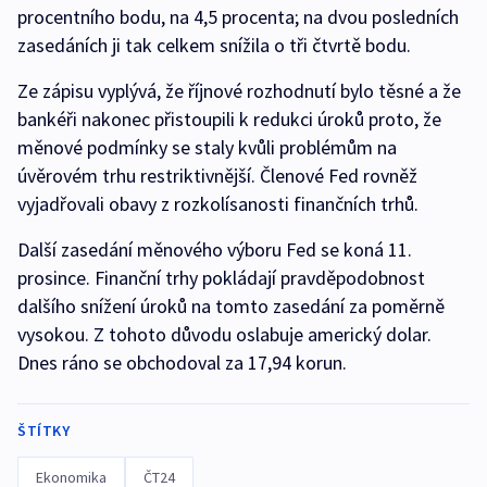
procentního bodu, na 4,5 procenta; na dvou posledních
zasedáních ji tak celkem snížila o tři čtvrtě bodu.
Ze zápisu vyplývá, že říjnové rozhodnutí bylo těsné a že
bankéři nakonec přistoupili k redukci úroků proto, že
měnové podmínky se staly kvůli problémům na
úvěrovém trhu restriktivnější. Členové Fed rovněž
vyjadřovali obavy z rozkolísanosti finančních trhů.
Další zasedání měnového výboru Fed se koná 11.
prosince. Finanční trhy pokládají pravděpodobnost
dalšího snížení úroků na tomto zasedání za poměrně
vysokou. Z tohoto důvodu oslabuje americký dolar.
Dnes ráno se obchodoval za 17,94 korun.
ŠTÍTKY
Ekonomika
ČT24