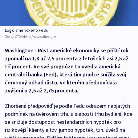
Logo amerického Fedu
Zdroj:
ČT24/http://www.ffiec.gov
Washington - Růst americké ekonomiky se příští rok
zpomalí na 1,8 až 2,5 procenta z letošních asi 2,5 až
tří procent. Ve své prognóze to uvedla americká
centrální banka (Fed), která tím prudce snížila svůj
červnový odhad růstu, ve kterém předpovídala
zvýšení o 2,5 až 2,75 procenta.
Zhoršená předpověď je podle Fedu odrazem napjatých
podmínek na úvěrovém trhu a slabosti trhu bydlení, kde
se snižuje dostupnost nestandardních hypoték pro
rizikovější klienty a tzv. jumbo hypoték, tzn. úvěrů na
vyšší sumy peněz. Dalším faktorem jsou rostoucí ceny