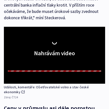
centrální banka inflační tlaky krotit. V příštím roce
očekáváme, že bude muset úrokové sazby zvednout
dokonce třikrát,“ míní Steckerová.
Nahrávám video
Události, komentáře: Ošetřovatelské volno a stav české
ekonomiky
Zdroj:
ČT24
Ceny v průmyslu asi dále porostou