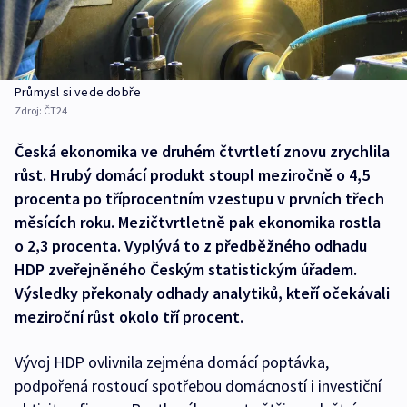
Průmysl si vede dobře
Zdroj:
ČT24
Česká ekonomika ve druhém čtvrtletí znovu zrychlila
růst. Hrubý domácí produkt stoupl meziročně o 4,5
procenta po tříprocentním vzestupu v prvních třech
měsících roku. Mezičtvrtletně pak ekonomika rostla
o 2,3 procenta. Vyplývá to z předběžného odhadu
HDP zveřejněného Českým statistickým úřadem.
Výsledky překonaly odhady analytiků, kteří očekávali
meziroční růst okolo tří procent.
Vývoj HDP ovlivnila zejména domácí poptávka,
podpořená rostoucí spotřebou domácností i investiční