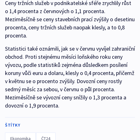
Ceny tržních služeb v podnikatelské sféře zrychlily růst
o 1,4 procenta z červnových o 1,1 procenta.
Meziměsíčně se ceny stavebních prací zvýšily o desetinu
procenta, ceny tržních služeb naopak klesly, a to 0,8
procenta.
Statistici také oznámili, jak se v červnu vyvíjel zahraniční
obchod. Proti stejnému měsíci loňského roku ceny
vývozu, podle statistiků zejména důsledkem posílení
koruny vůči euru a dolaru, klesly o 0,4 procenta, přičemž
v květnu se o procento zvýšily. Dovozní ceny rostly
sedmý měsíc za sebou, v červnu o půl procenta.
Meziměsíčně se vývozní ceny snížily o 1,3 procenta a
dovozní o 1,9 procenta.
ŠTÍTKY
Ekonomika
ČT24