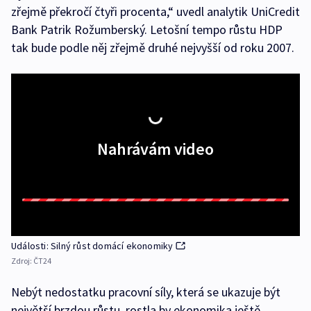
zřejmě překročí čtyři procenta,“ uvedl analytik UniCredit
Bank Patrik Rožumberský. Letošní tempo růstu HDP
tak bude podle něj zřejmě druhé nejvyšší od roku 2007.
Nahrávám video
Události: Silný růst domácí ekonomiky
Zdroj:
ČT24
Nebýt nedostatku pracovní síly, která se ukazuje být
největší brzdou růstu, rostla by ekonomika ještě