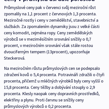
Průmyslové ceny pak v červenci svůj meziroční růst
zpomalily na 1,1 procent z červnových 1,3 procenta.
Meziročně rostly i ceny v zemědělství, stavebnictví a
službách. Za zpomalením dynamiky jsou z velké části
ceny komodit, zejména ropy. Ceny zemědělských
výrobců se v meziměsíčním srovnání snížily o 0,7
procent, v meziročním srovnání však stále rostou
dvouciferným tempem (13procent), upozorňuje
Steckerová.
Na meziročním růstu průmyslových cen se podepsalo
zdražení kovů o 5,4 procenta. Potravináři zdražili o čtyři
procenta, přičemž u mléčných výrobků byly ceny vyšší o
15,8 procenta. Ceny těžby a dobývání stouply o 2,9
procenta. Klesly naopak ceny dopravních prostředků,
elektřiny a plynu. Proti červnu se snížily ceny
průmyslových výrobců o 0,2 procenta.