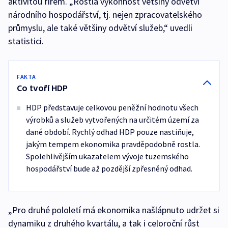
aktivitou firem. „Rostla výkonnost většiny odvětví
národního hospodářství, tj. nejen zpracovatelského
průmyslu, ale také většiny odvětví služeb,“ uvedli
statistici.
FAKTA
Co tvoří HDP
HDP představuje celkovou peněžní hodnotu všech
výrobků a služeb vytvořených na určitém území za
dané období. Rychlý odhad HDP pouze nastiňuje,
jakým tempem ekonomika pravděpodobně rostla.
Spolehlivějším ukazatelem vývoje tuzemského
hospodářství bude až pozdější zpřesněný odhad.
„Pro druhé pololetí má ekonomika našlápnuto udržet si
dynamiku z druhého kvartálu, a tak i celoroční růst