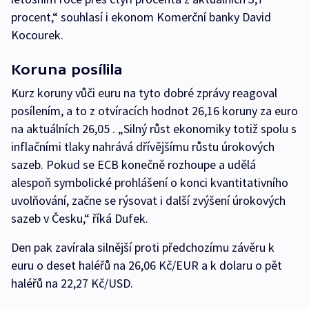
procent,“ souhlasí i ekonom Komerční banky David
Kocourek.
Koruna posílila
Kurz koruny vůči euru na tyto dobré zprávy reagoval
posílením, a to z otvíracích hodnot 26,16 koruny za euro
na aktuálních 26,05 . „Silný růst ekonomiky totiž spolu s
inflačními tlaky nahrává dřívějšímu růstu úrokových
sazeb. Pokud se ECB konečně rozhoupe a udělá
alespoň symbolické prohlášení o konci kvantitativního
uvolňování, začne se rýsovat i další zvýšení úrokových
sazeb v Česku,“ říká Dufek.
Den pak zavírala silnější proti předchozímu závěru k
euru o deset haléřů na 26,06 Kč/EUR a k dolaru o pět
haléřů na 22,27 Kč/USD.