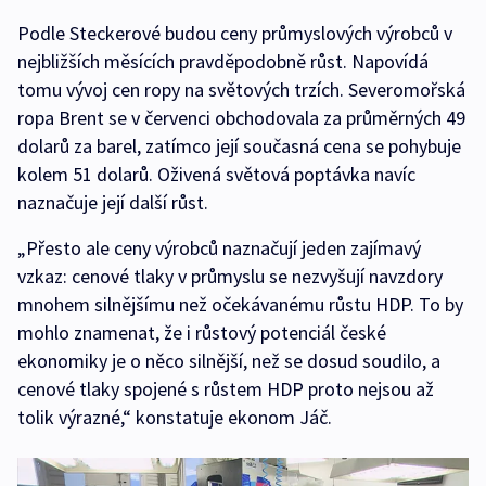
Podle Steckerové budou ceny průmyslových výrobců v
nejbližších měsících pravděpodobně růst. Napovídá
tomu vývoj cen ropy na světových trzích. Severomořská
ropa Brent se v červenci obchodovala za průměrných 49
dolarů za barel, zatímco její současná cena se pohybuje
kolem 51 dolarů. Oživená světová poptávka navíc
naznačuje její další růst.
„Přesto ale ceny výrobců naznačují jeden zajímavý
vzkaz: cenové tlaky v průmyslu se nezvyšují navzdory
mnohem silnějšímu než očekávanému růstu HDP. To by
mohlo znamenat, že i růstový potenciál české
ekonomiky je o něco silnější, než se dosud soudilo, a
cenové tlaky spojené s růstem HDP proto nejsou až
tolik výrazné,“ konstatuje ekonom Jáč.