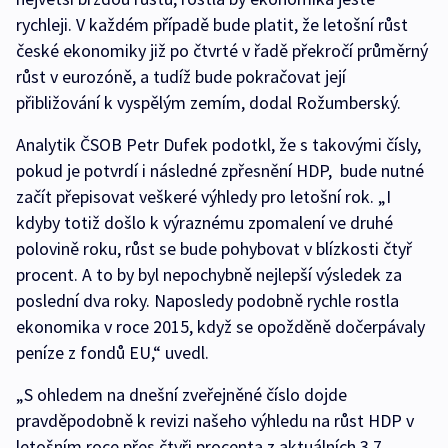
rychleji. V každém případě bude platit, že letošní růst
české ekonomiky již po čtvrté v řadě překročí průměrný
růst v eurozóně, a tudíž bude pokračovat její
přibližování k vyspělým zemím, dodal Rožumberský.
Analytik ČSOB Petr Dufek podotkl, že s takovými čísly,
pokud je potvrdí i následné zpřesnění HDP, bude nutné
začít přepisovat veškeré výhledy pro letošní rok. „I
kdyby totiž došlo k výraznému zpomalení ve druhé
polovině roku, růst se bude pohybovat v blízkosti čtyř
procent. A to by byl nepochybně nejlepší výsledek za
poslední dva roky. Naposledy podobně rychle rostla
ekonomika v roce 2015, když se opožděně dočerpávaly
peníze z fondů EU,“ uvedl.
„S ohledem na dnešní zveřejněné číslo dojde
pravděpodobně k revizi našeho výhledu na růst HDP v
letošním roce přes čtyři procenta z aktuálních 3,7