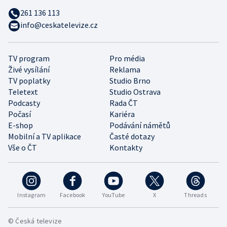
261 136 113
info@ceskatelevize.cz
TV program
Pro média
Živé vysílání
Reklama
TV poplatky
Studio Brno
Teletext
Studio Ostrava
Podcasty
Rada ČT
Počasí
Kariéra
E-shop
Podávání námětů
Mobilní a TV aplikace
Časté dotazy
Vše o ČT
Kontakty
Instagram
Facebook
YouTube
X
Threads
© Česká televize