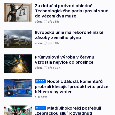
Za dotační podvod ohledně
Technologického parku poslal soud
do vězení dva muže
včera
před 8
h
Evropská unie má rekordně nízké
zásoby zemního plynu
včera
před 8
h
Průmyslová výroba v červnu
vzrostla nejvíce od prosince
včera
před 12
h
Hosté Událostí, komentářů
VIDEO
probrali klesající produktivitu práce
během vlny veder
5. 8. 2026
Mladí Jihokorejci potřebují
VIDEO
„žebráckou sílu“ k zvládnutí