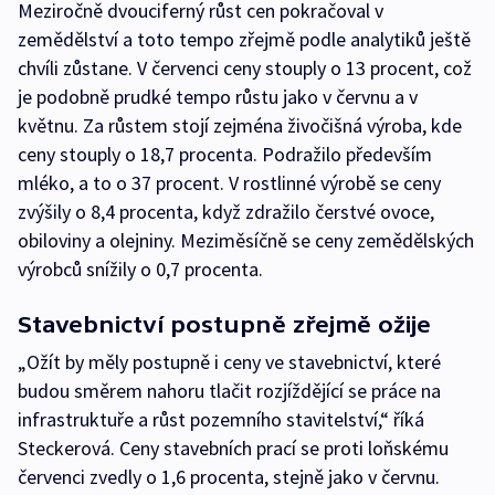
Meziročně dvouciferný růst cen pokračoval v
zemědělství a toto tempo zřejmě podle analytiků ještě
chvíli zůstane. V červenci ceny stouply o 13 procent, což
je podobně prudké tempo růstu jako v červnu a v
květnu. Za růstem stojí zejména živočišná výroba, kde
ceny stouply o 18,7 procenta. Podražilo především
mléko, a to o 37 procent. V rostlinné výrobě se ceny
zvýšily o 8,4 procenta, když zdražilo čerstvé ovoce,
obiloviny a olejniny. Meziměsíčně se ceny zemědělských
výrobců snížily o 0,7 procenta.
Stavebnictví postupně zřejmě ožije
„Ožít by měly postupně i ceny ve stavebnictví, které
budou směrem nahoru tlačit rozjíždějící se práce na
infrastruktuře a růst pozemního stavitelství,“ říká
Steckerová. Ceny stavebních prací se proti loňskému
červenci zvedly o 1,6 procenta, stejně jako v červnu.