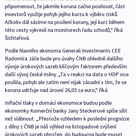
připomenout, že jakmile koruna začne posilovat, část
investorů využije pohyb jejího kurzu k výběru zisků.
Ačkoliv dál sázíme na posílení koruny, její kurz během
této cesty vykreslí na monitorech řadu schodů,“ říká
Šichtařová.
Podle hlavního ekonoma Generali Investments CEE
Radomíra Jáče bude pro úvahy ČNB ohledně dalšího
vývoje úrokových sazeb klíčovým faktorem především
další vývoj české měny. „Ta v reakci na data o HDP sice
posílila, pohyb ale zatím není nijak zásadní s tím, že se
koruna udržuje nad úrovní 26,05 za euro,“ říká.
Inflační tlaky v domácí ekonomice budou podle
ekonomky Komerční banky Jany Steckerové spíše sílit
než slábnout. „Přestože vzhledem k poslední prognóze
z dílny z ČNB je náš výhled na listopadové zvýšení
úrokových sazeb ohrožen, do budoucna bude muset