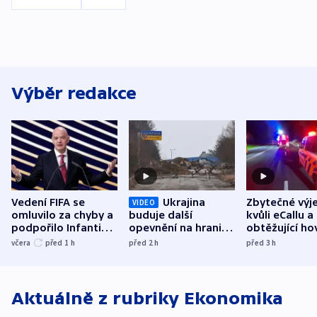
Výběr redakce
Vedení FIFA se
Ukrajina
Zbytečné výj
VIDEO
omluvilo za chyby a
buduje další
kvůli eCallu a
podpořilo Infantina.
opevnění na hranici
obtěžující ho
UEFA trvá na
s Běloruskem
zdržují záchr
včera
před 1
h
před 2
h
před 3
h
bojkotu
Aktuálně z rubriky
Ekonomika