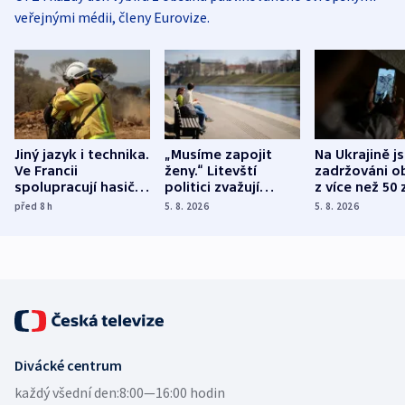
veřejnými médii, členy Eurovize.
Jiný jazyk i technika.
„Musíme zapojit
Na Ukrajině j
Ve Francii
ženy.“ Litevští
zadržováni o
spolupracují hasiči z
politici zvažují
z více než 50 
různých zemí
dohodu o
Bojovali na s
před 8
h
5. 8. 2026
5. 8. 2026
demografii
Ruska
Divácké centrum
každý všední den:
8:00—16:00 hodin