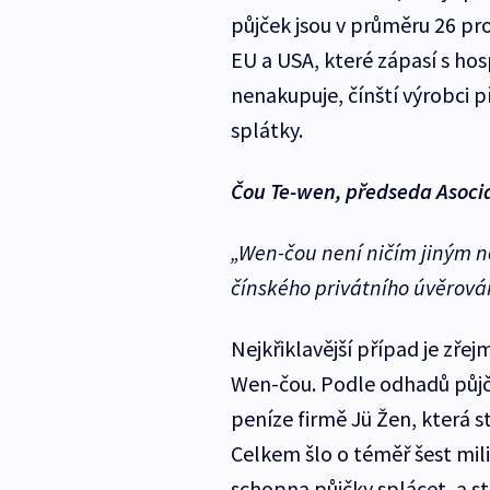
půjček jsou v průměru 26 pro
EU a USA, které zápasí s h
nenakupuje, čínští výrobci při
splátky.
Čou Te-wen, předseda Asoci
„Wen-čou není ničím jiným n
čínského privátního úvěrová
Nejkřiklavější případ je zřej
Wen-čou. Podle odhadů půjč
peníze firmě Jü Žen, která s
Celkem šlo o téměř šest mili
schopna půjčky splácet, a st