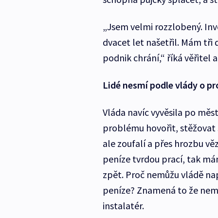
„Jsem velmi rozzlobený. Inv
dvacet let našetřil. Mám tři d
podnik chrání,“ říká věřitel 
Lidé nesmí podle vlády o p
Vláda navíc vyvěsila po měs
problému hovořit, stěžovat s
ale zoufalí a přes hrozbu vě
peníze tvrdou prací, tak m
zpět. Proč nemůžu vládě nap
peníze? Znamená to že nemá
instalatér.