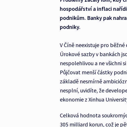
hospodářství a inflaci naří
podnikům. Banky pak nahrad
podniky.
V Číně neexistuje pro běžné 
Úrokové sazby v bankách jso
nespolehlivou a ne všichni s
Půjčovat menší částky podni
základě nesmírně ambiciózní
nesplní, uvidíte, že develop
ekonomie z Xinhua Universit
Celková hodnota soukromých
305 milliard korun, což je p