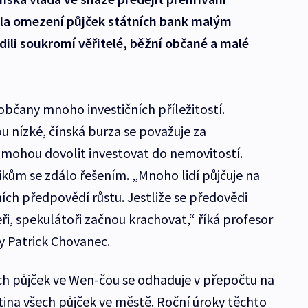
dila omezení půjček státních bank malým
ili soukromí věřitelé, běžní občané a malé
občany mnoho investičních příležitostí.
u nízké, čínská burza se považuje za
i mohou dovolit investovat do nemovitostí.
kům se zdálo řešením. „Mnoho lidí půjčuje na
ch předpovědí růstu. Jestliže se předovědi
eři, spekulátoři začnou krachovat,“ říká profesor
y Patrick Chovanec.
 půjček ve Wen-čou se odhaduje v přepočtu na
ětina všech půjček ve městě. Roční úroky těchto