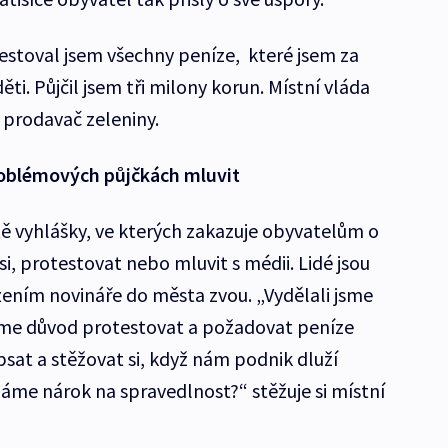
estoval jsem všechny peníze, které jsem za
ěti. Půjčil jsem tři milony korun. Místní vláda
a prodavač zeleniny.
roblémových půjčkách mluvit
tě vyhlášky, ve kterých zakazuje obyvatelům o
i, protestovat nebo mluvit s médii. Lidé jsou
zením novináře do města zvou. „Vydělali jsme
áme důvod protestovat a požadovat peníze
sat a stěžovat si, když nám podnik dluží
me nárok na spravedlnost?“ stěžuje si místní