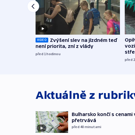
Opi
Zvýšení slev na jízdném teď
VIDEO
vozi
není priorita, zní z vlády
stř
před 1
hodinou
před 
Aktuálně z rubri
Bulharsko končí s cenami 
přetrvává
před 40
minutami