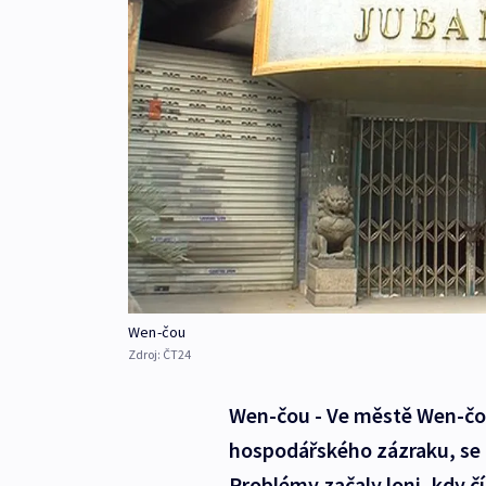
Wen-čou
Zdroj:
ČT24
Wen-čou - Ve městě Wen-čou
hospodářského zázraku, se 
Problémy začaly loni, kdy čí