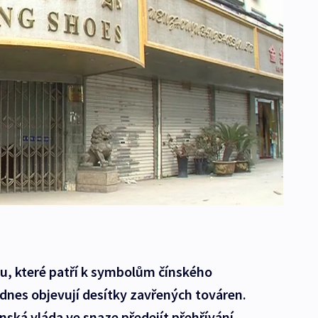
, které patří k symbolům čínského
dnes objevují desítky zavřených továren.
nská vláda ve snaze předejít přehřívání