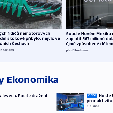
lých řidičů nemotorových
Soud v Novém Mexiku n
del skokově přibylo, nejvíc ve
zaplatit 567 milionů dol
edních Čechách
újmě způsobené děte
2
hodinami
před 3
hodinami
ky
Ekonomika
v levech. Pocit zdražení
Hosté U
VIDEO
produktivitu
5. 8. 2026