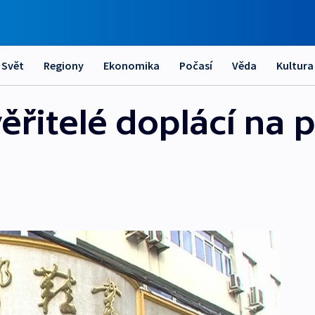
Svět
Regiony
Ekonomika
Počasí
Věda
Kultura
věřitelé doplácí na 