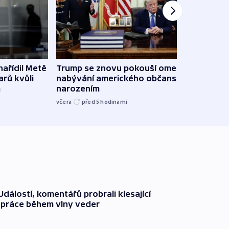
ařídil Metě
Trump se znovu pokouší omezit
Veden
arů kvůli
nabývání amerického občanství
podpo
m
narozením
bojk
včera
před 5
hodinami
včera
dálostí, komentářů probrali klesající
 práce během vlny veder