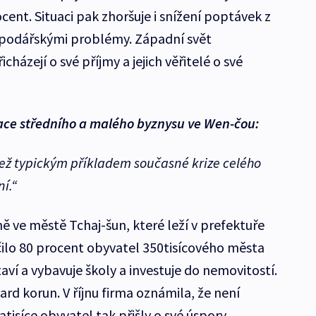
cent. Situaci pak zhoršuje i snížení poptávek z
ospodářskými problémy. Západní svět
cházejí o své příjmy a jejich věřitelé o své
ace středního a malého byznysu ve Wen-čou:
ež typickým příkladem současné krize celého
ní.“
mě ve městě Tchaj-šun, které leží v prefektuře
ilo 80 procent obyvatel 350tisícového města
taví a vybavuje školy a investuje do nemovitostí.
ard korun. V říjnu firma oznámila, že není
atisíce obyvatel tak přišly o své úspory.