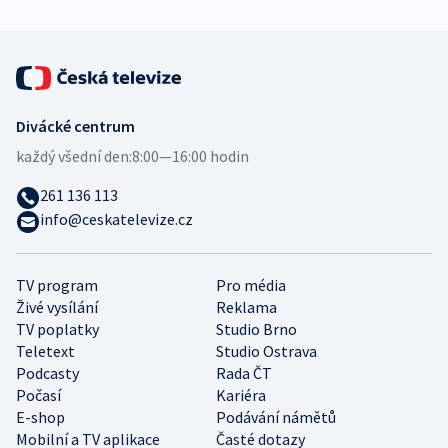
Divácké centrum
každý všední den:
8:00—16:00 hodin
261 136 113
info@ceskatelevize.cz
TV program
Pro média
Živé vysílání
Reklama
TV poplatky
Studio Brno
Teletext
Studio Ostrava
Podcasty
Rada ČT
Počasí
Kariéra
E-shop
Podávání námětů
Mobilní a TV aplikace
Časté dotazy