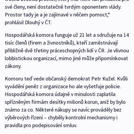
své členy, není dostatečně tvrdým oponentem vlády.
Prostor tady je a je zajímavé v něčem pomoct,“
prohlásil Dlouhý v ČT.
Hospodářská komora funguje už 21 let a sdružuje na 14
tisíc členů (firem a živnostníků), kteří zaměstnávají
přibližně dvě třetiny práceschopných lidí v ČR. Je vlivnou
lobbistickou organizací, mimo jiné může připomínkovat
zákony.
Komoru teď vede občanský demokrat Petr Kužel. Kvůli
vyvádění peněz z organizace ho ale vyšetřuje policie.
Hospodářská komora údajně v minulosti zaplatila
spřízněným firmám desítky milionů korun, aniž by bylo
známo za co. Některé nákupy se navíc prováděly bez
výběrových řízení – chyběly kontrolní mechanismy i
pravidla pro podepisování smluv.