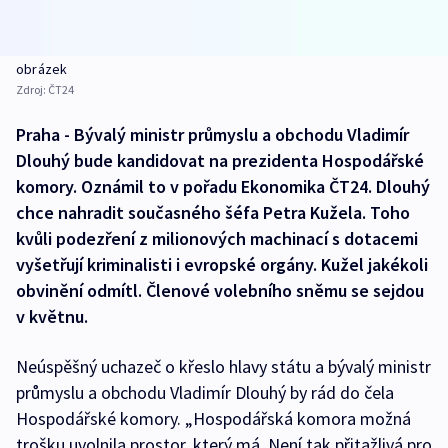
obrázek
Zdroj:
ČT24
Praha - Bývalý ministr průmyslu a obchodu Vladimír
Dlouhý bude kandidovat na prezidenta Hospodářské
komory. Oznámil to v pořadu Ekonomika ČT24. Dlouhý
chce nahradit současného šéfa Petra Kužela. Toho
kvůli podezření z milionových machinací s dotacemi
vyšetřují kriminalisti i evropské orgány. Kužel jakékoli
obvinění odmítl. Členové volebního sněmu se sejdou
v květnu.
Neúspěšný uchazeč o křeslo hlavy státu a bývalý ministr
průmyslu a obchodu Vladimír Dlouhý by rád do čela
Hospodářské komory. „Hospodářská komora možná
trošku uvolnila prostor, který má. Není tak přitažlivá pro