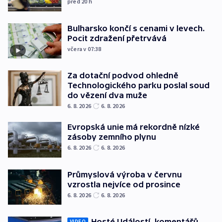
před 20
h
Bulharsko končí s cenami v levech.
Pocit zdražení přetrvává
včera v 07:38
Za dotační podvod ohledně
Technologického parku poslal soud
do vězení dva muže
6. 8. 2026
6. 8. 2026
Evropská unie má rekordně nízké
zásoby zemního plynu
6. 8. 2026
6. 8. 2026
Průmyslová výroba v červnu
vzrostla nejvíce od prosince
6. 8. 2026
6. 8. 2026
Hosté Událostí, komentářů
VIDEO