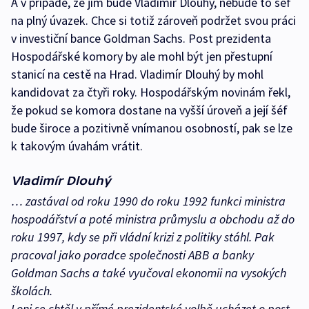
A v případě, že jím bude Vladimír Dlouhý, nebude to šéf
na plný úvazek. Chce si totiž zároveň podržet svou práci
v investiční bance Goldman Sachs. Post prezidenta
Hospodářské komory by ale mohl být jen přestupní
stanicí na cestě na Hrad. Vladimír Dlouhý by mohl
kandidovat za čtyři roky. Hospodářským novinám řekl,
že pokud se komora dostane na vyšší úroveň a její šéf
bude široce a pozitivně vnímanou osobností, pak se lze
k takovým úvahám vrátit.
Vladimír Dlouhý
… zastával od roku 1990 do roku 1992 funkci ministra
hospodářství a poté ministra průmyslu a obchodu až do
roku 1997, kdy se při vládní krizi z politiky stáhl. Pak
pracoval jako poradce společnosti ABB a banky
Goldman Sachs a také vyučoval ekonomii na vysokých
školách.
Loni se chtěl v přímé prezidentské volbě ucházet o post