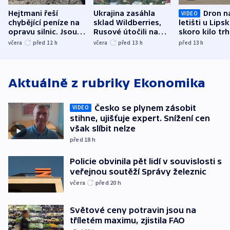
Hejtmani řeší
Ukrajina zasáhla
Dron n
VIDEO
chybějící peníze na
sklad Wildberries,
letišti u Lips
opravu silnic. Jsou
Rusové útočili na
skoro kilo trh
nenárokové, namítá
trh, hasiče či
indicie ukazuj
včera
před 12
h
včera
před 13
h
před 13
h
ministerstvo
stadion
Rusko
Aktuálně z rubriky
Ekonomika
Česko se plynem zásobit
VIDEO
stihne, ujišťuje expert. Snížení cen
však slíbit nelze
před 18
h
Policie obvinila pět lidí v souvislosti s
veřejnou soutěží Správy železnic
včera
před 20
h
Světové ceny potravin jsou na
tříletém maximu, zjistila FAO