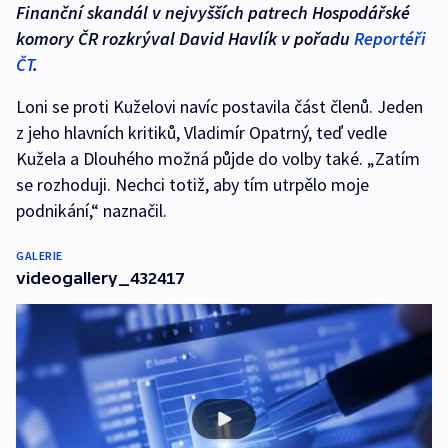
Finanční skandál v nejvyšších patrech Hospodářské
komory ČR rozkrýval David Havlík v pořadu
Reportéři
ČT
.
Loni se proti Kuželovi navíc postavila část členů. Jeden
z jeho hlavních kritiků, Vladimír Opatrný, teď vedle
Kužela a Dlouhého možná půjde do volby také. „Zatím
se rozhoduji. Nechci totiž, aby tím utrpělo moje
podnikání,“ naznačil.
GALERIE
videogallery_432417