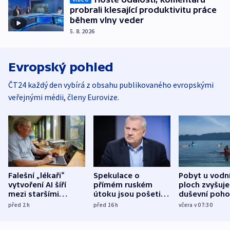
probrali klesající produktivitu práce
během vlny veder
5. 8. 2026
Evropský pohled
ČT24 každý den vybírá z obsahu publikovaného evropskými
veřejnými médii, členy Eurovize.
Falešní „lékaři“
Spekulace o
Pobyt u vodn
vytvoření AI šíří
přímém ruském
ploch zvyšuje
mezi staršími
útoku jsou pošetilé,
duševní poho
Poláky nebezpečné
míní estonský
ukázala
před 2
h
před 16
h
včera v 07:30
zdravotní rady
bezpečnostní
mezinárodní 
expert