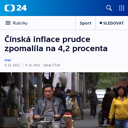
Sport
SLEDOVAT
Rubriky
Čínská inflace prudce
zpomalila na 4,2 procenta
mav
9. 12. 2011
9. 12. 2011
|
Zdroj:
ČT24