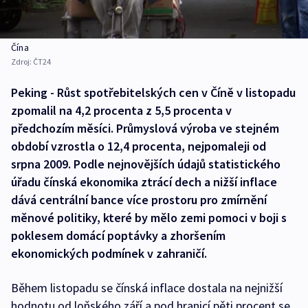
Čína
Zdroj:
ČT24
Peking - Růst spotřebitelských cen v Číně v listopadu
zpomalil na 4,2 procenta z 5,5 procenta v
předchozím měsíci. Průmyslová výroba ve stejném
období vzrostla o 12,4 procenta, nejpomaleji od
srpna 2009. Podle nejnovějších údajů statistického
úřadu čínská ekonomika ztrácí dech a nižší inflace
dává centrální bance více prostoru pro zmírnění
měnové politiky, které by mělo zemi pomoci v boji s
poklesem domácí poptávky a zhoršením
ekonomických podmínek v zahraničí.
Během listopadu se čínská inflace dostala na nejnižší
hodnotu od loňského září a pod hranicí pěti procent se