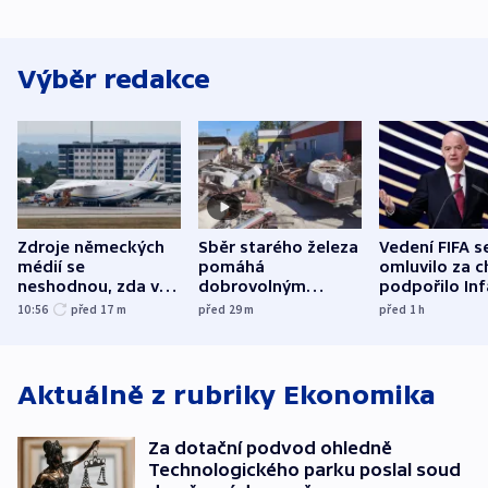
Výběr redakce
Zdroje německých
Sběr starého železa
Vedení FIFA s
médií se
pomáhá
omluvilo za c
neshodnou, zda v
dobrovolným
podpořilo Inf
letadle ohroženém
hasičům financovat
UEFA trvá na
10:56
před 17
m
před 29
m
před 1
h
v Lipsku dronem
techniku i akce
bojkotu
byla munice
Aktuálně z rubriky
Ekonomika
Za dotační podvod ohledně
Technologického parku poslal soud