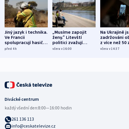
Jiný jazyk i technika.
„Musíme zapojit
Na Ukrajině j
Ve Francii
ženy.“ Litevští
zadržováni o
spolupracují hasiči z
politici zvažují
z více než 50 
různých zemí
dohodu o
Bojovali na s
před 4
h
včera v 16:00
včera v 14:37
demografii
Ruska
Divácké centrum
každý všední den:
8:00—16:00 hodin
261 136 113
info@ceskatelevize.cz