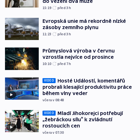
do vězení dva muže
15:19
před 3
h
Evropská unie má rekordně nízké
zásoby zemního plynu
11:23
před 3
h
Průmyslová výroba v červnu
vzrostla nejvíce od prosince
10:10
před 7
h
Hosté Událostí, komentářů
VIDEO
probrali klesající produktivitu práce
během vlny veder
včera v 08:48
Mladí Jihokorejci potřebují
VIDEO
„žebráckou sílu“ k zvládnutí
rostoucích cen
včera v 07:30