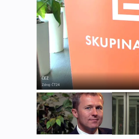
ČEZ
Zdroj:
ČT24