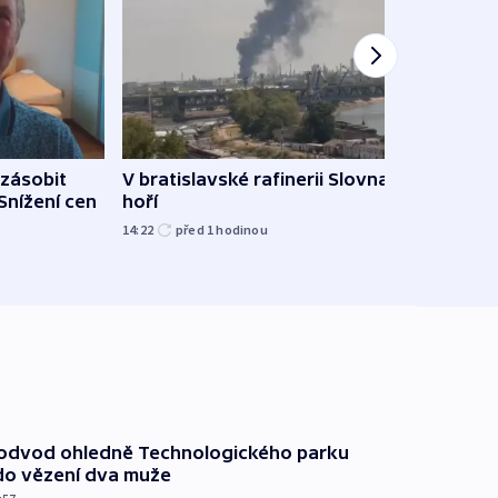
zásobit
V bratislavské rafinerii Slovnaft
Slove
 Snížení cen
hoří
tvrdí
14:22
před 1
hodinou
12:27
podvod ohledně Technologického parku
do vězení dva muže