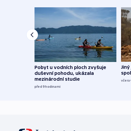
Jiný
Pobyt u vodních ploch zvyšuje
spol
duševní pohodu, ukázala
mezinárodní studie
včera 
před 9
hodinami