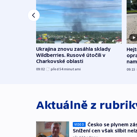
Ukrajina znovu zasáhla sklady
Hejt
Wildberries. Rusové útočili v
opra
Charkovské oblasti
namí
09:02
před 54
minutami
09:15
Aktuálně z rubri
Česko se plynem záso
VIDEO
Snížení cen však slíbit nel