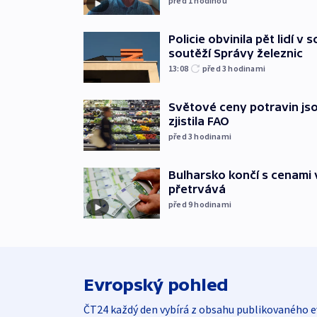
před 1
hodinou
Policie obvinila pět lidí v 
soutěží Správy železnic
13:08
před 3
hodinami
Světové ceny potravin jso
zjistila FAO
před 3
hodinami
Bulharsko končí s cenami 
přetrvává
před 9
hodinami
Evropský pohled
ČT24 každý den vybírá z obsahu publikovaného e