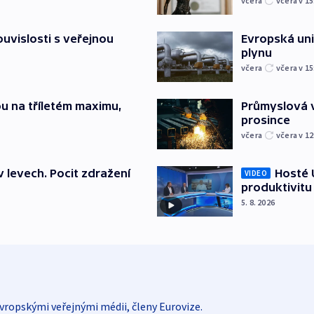
včera
včera v 15
souvislosti s veřejnou
Evropská un
plynu
včera
včera v 15
u na tříletém maximu,
Průmyslová v
prosince
včera
včera v 12
v levech. Pocit zdražení
Hosté U
VIDEO
produktivitu
5. 8. 2026
vropskými veřejnými médii, členy Eurovize.