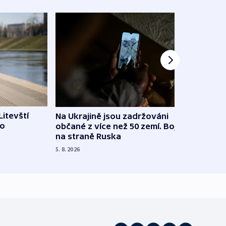
Litevští
Na Ukrajině jsou zadržováni
Španě
 o
občané z více než 50 zemí. Bojovali
dosta
na straně Ruska
4. 8. 20
5. 8. 2026