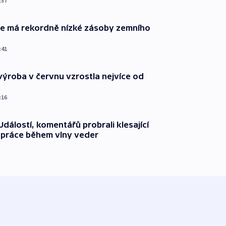
:57
ie má rekordně nízké zásoby zemního
:41
ýroba v červnu vzrostla nejvíce od
:16
dálostí, komentářů probrali klesající
 práce během vlny veder