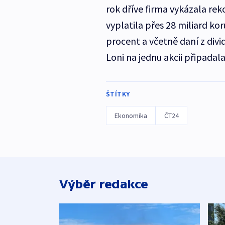
rok dříve firma vykázala rek
vyplatila přes 28 miliard ko
procent a včetně daní z divi
Loni na jednu akcii připadal
ŠTÍTKY
Ekonomika
ČT24
Výběr redakce