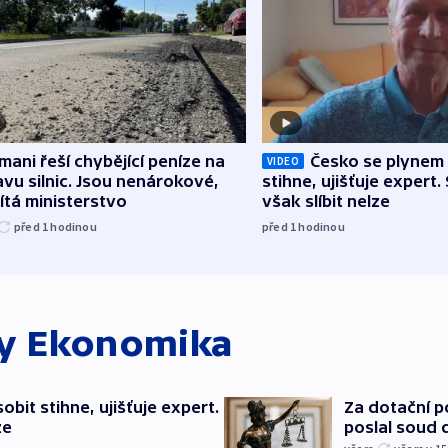
mani řeší chybějící peníze na
Česko se plynem 
VIDEO
vu silnic. Jsou nenárokové,
stihne, ujišťuje expert.
tá ministerstvo
však slíbit nelze
před 1
hodinou
před 1
hodinou
ky
Ekonomika
bit stihne, ujišťuje expert.
Za dotační 
ze
poslal soud 