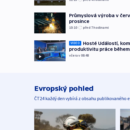
Průmyslová výroba v červ
prosince
10:10
před 7
hodinami
Hosté Událostí, kome
VIDEO
produktivitu práce během
včera v 08:48
Evropský pohled
ČT24 každý den vybírá z obsahu publikovaného e