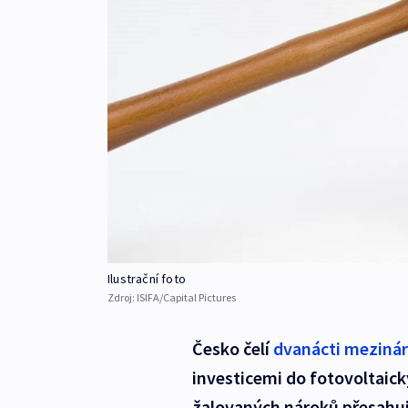
Ilustrační foto
Zdroj:
ISIFA/Capital Pictures
Česko čelí
dvanácti mezinár
investicemi do fotovoltaick
žalovaných nároků přesahuj