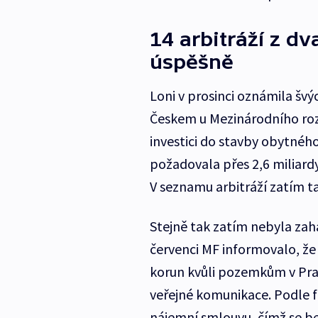
14 arbitráží z dv
úspěšně
Loni v prosinci oznámila švý
Českem u Mezinárodního roz
investici do stavby obytnéh
požadovala přes 2,6 miliardy
V seznamu arbitráží zatím ta
Stejně tak zatím nebyla zah
červenci MF informovalo, že
korun kvůli pozemkům v Praz
veřejné komunikace. Podle 
nájemní smlouvu, čímž se be