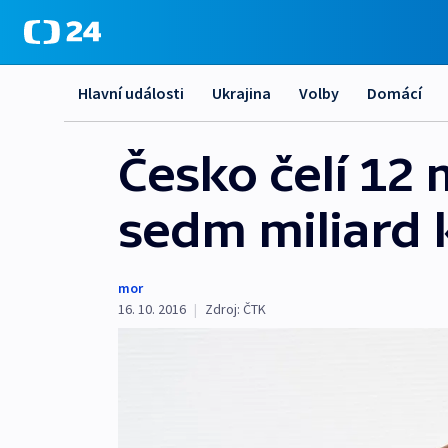
Hlavní události
Ukrajina
Volby
Domácí
Česko čelí 12
sedm miliard 
mor
16. 10. 2016
|
Zdroj:
ČTK