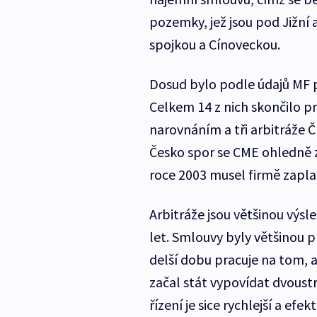
pozemky, jež jsou pod Jižní
spojkou a Cínoveckou.
Dosud bylo podle údajů MF p
Celkem 14 z nich skončilo pr
narovnáním a tři arbitráže Č
Česko spor se CME ohledně z
roce 2003 musel firmě zaplat
Arbitráže jsou většinou výsl
let. Smlouvy byly většinou p
delší dobu pracuje na tom, a
začal stát vypovídat dvoust
řízení je sice rychlejší a efe