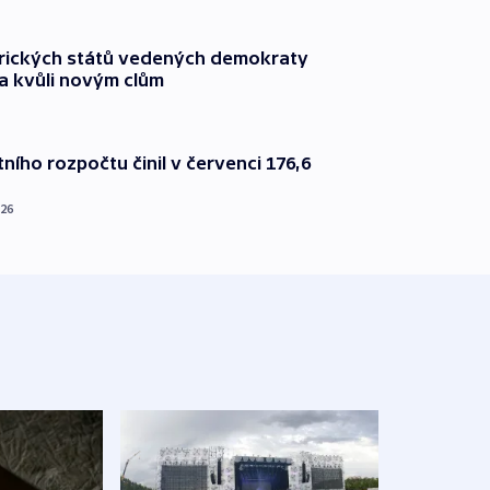
rických států vedených demokraty
a kvůli novým clům
ního rozpočtu činil v červenci 176,6
026