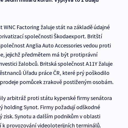
t WNC Factoring žaluje stát na základě údajné
 privatizací společnosti Škodaexport. Britští
 společnost Anglia Auto Accessories vedou proti
že, jejichž předmětem má být protiprávní
investici žalobců. Britská společnost A11Y žaluje
ěstnanců Úřadu práce ČR, které prý poškodilo
i prodeje pomůcek zrakově postiženým osobám.
ily arbitráž proti státu kyperské firmy senátora
ový holding Synot. Firmy požadují odškodné
ý zisk. Synotu a dalším podnikům v oblasti
 k provozování videoloterijních terminálů.