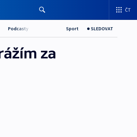
ČT
Podcasty
Sport
SLEDOVAT
rážím za