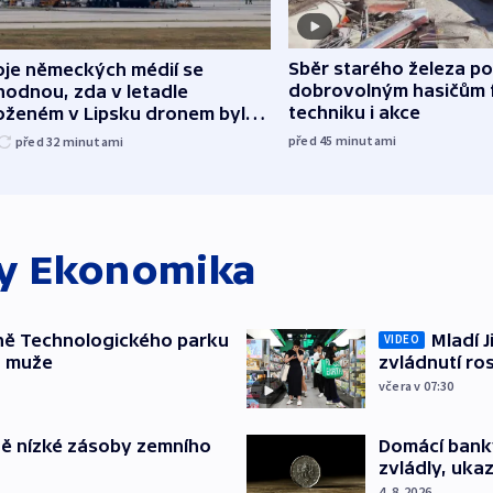
Sběr starého železa p
oje německých médií se
dobrovolným hasičům 
hodnou, zda v letadle
techniku i akce
oženém v Lipsku dronem byla
ice
před 45
minutami
před 32
minutami
ky
Ekonomika
ně Technologického parku
Mladí J
VIDEO
a muže
zvládnutí ro
včera v 07:30
ě nízké zásoby zemního
Domácí bank
zvládly, ukaz
4. 8. 2026