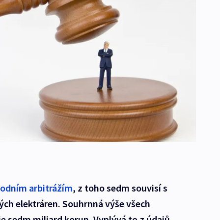
odním arbitrážím
, z toho sedm souvisí s
ých elektráren. Souhrnná výše všech
e sedm miliard korun. Vyplývá to z údajů