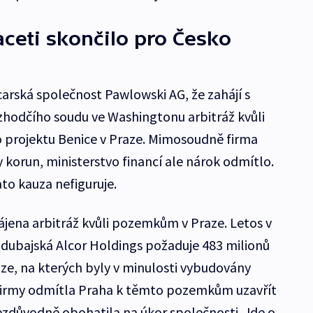
aceti skončilo pro Česko
carská společnost Pawlowski AG, že zahájí s
hodčího soudu ve Washingtonu arbitráž kvůli
o projektu Benice v Praze. Mimosoudně firma
 korun, ministerstvo financí ale nárok odmítlo.
to kauza nefiguruje.
ájena arbitráž kvůli pozemkům v Praze. Letos v
 dubajská Alcor Holdings požaduje 483 milionů
e, na kterých byly v minulosti vybudovány
firmy odmítla Praha k těmto pozemkům uzavřít
zdůvodně obohatila na úkor společnosti. Jde o