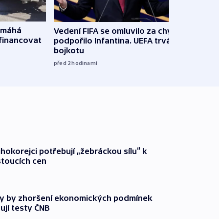
omáhá
Vedení FIFA se omluvilo za chyby a
Od M
financovat
podpořilo Infantina. UEFA trvá na
horká
bojkotu
klima
před 2
hodinami
před 2
ihokorejci potřebují „žebráckou sílu“ k
stoucích cen
y by zhoršení ekonomických podmínek
ují testy ČNB