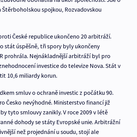
 a Štěrboholskou spojkou, Rozvadovskou
roti České republice ukončeno 20 arbitráží.
o stát úspěšně, tři spory byly ukončeny
R prohrála. Nejnákladnější arbitráží byl pro
nehodnocení investice do televize Nova. Stát v
it 10,6 miliardy korun.
edkem smluv o ochraně investic z počátku 90.
ro Česko nevýhodné. Ministerstvo financí již
by tyto smlouvy zanikly. V roce 2009 v létě
ranné dohody se státy Evropské unie. Arbitrážní
ktivnější než projednání u soudu, stojí ale