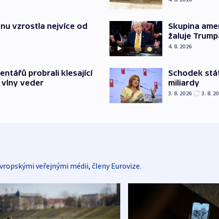
nu vzrostla nejvíce od
Skupina ame
žaluje Trump
4. 8. 2026
Schodek stát
ntářů probrali klesající
miliardy
 vlny veder
3. 8. 2026
3. 8. 2
vropskými veřejnými médii, členy Eurovize.