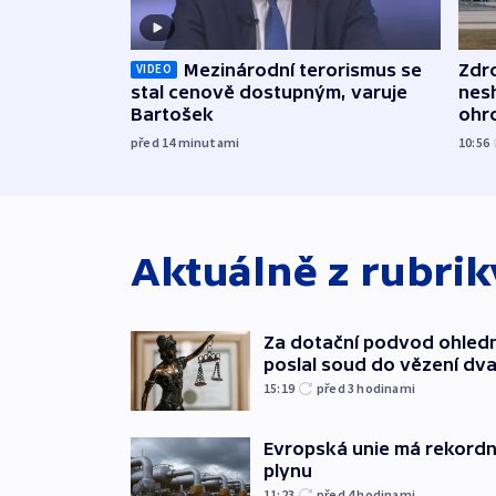
Mezinárodní terorismus se
Zdr
VIDEO
stal cenově dostupným, varuje
nes
Bartošek
ohr
mun
před 14
minutami
10:56
Aktuálně z rubri
Za dotační podvod ohled
poslal soud do vězení dv
15:19
před 3
hodinami
Evropská unie má rekordn
plynu
11:23
před 4
hodinami