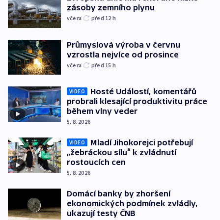
zásoby zemního plynu
včera
před 12
h
Průmyslová výroba v červnu
vzrostla nejvíce od prosince
včera
před 15
h
Hosté Událostí, komentářů
VIDEO
probrali klesající produktivitu práce
během vlny veder
5. 8. 2026
Mladí Jihokorejci potřebují
VIDEO
„žebráckou sílu“ k zvládnutí
rostoucích cen
5. 8. 2026
Domácí banky by zhoršení
ekonomických podmínek zvládly,
ukazují testy ČNB