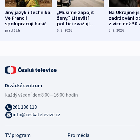
Jiný jazyk i technika.
„Musíme zapojit
Na Ukrajině j
Ve Francii
ženy.“ Litevští
zadržováni o
spolupracují hasiči z
politici zvažují
z více než 50 
různých zemí
dohodu o
Bojovali na s
před 12
h
5. 8. 2026
5. 8. 2026
demografii
Ruska
Divácké centrum
každý všední den:
8:00—16:00 hodin
261 136 113
info@ceskatelevize.cz
TV program
Pro média