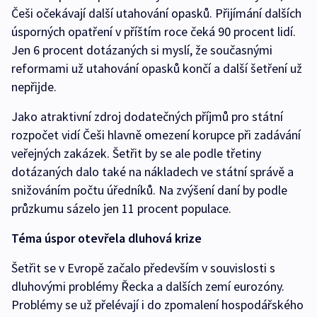
Češi očekávají další utahování opasků. Přijímání dalších
úsporných opatření v příštím roce čeká 90 procent lidí.
Jen 6 procent dotázaných si myslí, že současnými
reformami už utahování opasků končí a další šetření už
nepřijde.
Jako atraktivní zdroj dodatečných příjmů pro státní
rozpočet vidí Češi hlavně omezení korupce při zadávání
veřejných zakázek. Šetřit by se ale podle třetiny
dotázaných dalo také na nákladech ve státní správě a
snižováním počtu úředníků. Na zvýšení daní by podle
průzkumu sázelo jen 11 procent populace.
Téma úspor otevřela dluhová krize
Šetřit se v Evropě začalo především v souvislosti s
dluhovými problémy Řecka a dalších zemí eurozóny.
Problémy se už přelévají i do zpomalení hospodářského