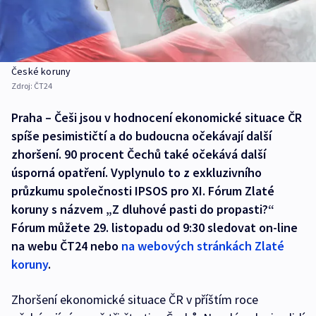
České koruny
Zdroj:
ČT24
Praha – Češi jsou v hodnocení ekonomické situace ČR
spíše pesimističtí a do budoucna očekávají další
zhoršení. 90 procent Čechů také očekává další
úsporná opatření. Vyplynulo to z exkluzivního
průzkumu společnosti IPSOS pro XI. Fórum Zlaté
koruny s názvem „Z dluhové pasti do propasti?“
Fórum můžete 29. listopadu od 9:30 sledovat on-line
na webu ČT24 nebo
na webových stránkách Zlaté
koruny
.
Zhoršení ekonomické situace ČR v příštím roce