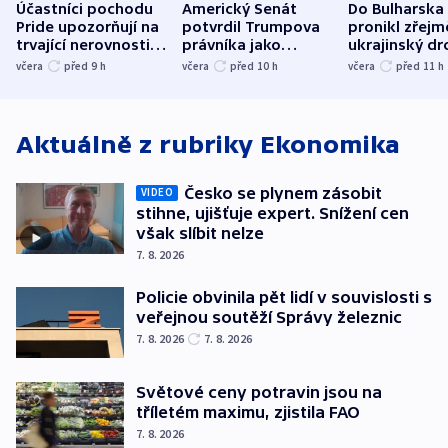
Účastníci pochodu
Americký Senát
Do Bulharska
Pride upozorňují na
potvrdil Trumpova
pronikl zřejm
trvající nerovnosti i
právníka jako
ukrajinský dr
společenskou
ministra
explodoval k
včera
před 9
h
včera
před 10
h
včera
před 11
h
atmosféru
spravedlnosti
od plynovod
Aktuálně z rubriky
Ekonomika
Česko se plynem zásobit
VIDEO
stihne, ujišťuje expert. Snížení cen
však slíbit nelze
7. 8. 2026
Policie obvinila pět lidí v souvislosti s
veřejnou soutěží Správy železnic
7. 8. 2026
7. 8. 2026
Světové ceny potravin jsou na
tříletém maximu, zjistila FAO
7. 8. 2026