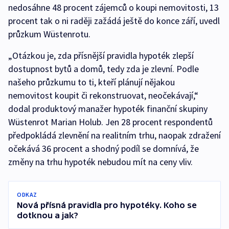
nedosáhne 48 procent zájemců o koupi nemovitosti, 13
procent tak o ni raději zažádá ještě do konce září, uvedl
průzkum Wüstenrotu.
„Otázkou je, zda přísnější pravidla hypoték zlepší
dostupnost bytů a domů, tedy zda je zlevní. Podle
našeho průzkumu to ti, kteří plánují nějakou
nemovitost koupit či rekonstruovat, neočekávají,“
dodal produktový manažer hypoték finanční skupiny
Wüstenrot Marian Holub. Jen 28 procent respondentů
předpokládá zlevnění na realitním trhu, naopak zdražení
očekává 36 procent a shodný podíl se domnívá, že
změny na trhu hypoték nebudou mít na ceny vliv.
ODKAZ
Nová přísná pravidla pro hypotéky. Koho se
dotknou a jak?