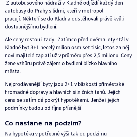
Z autobusového nádraží v Kladně odjíždí každý den
autobusy do Prahy s lidmi, kteří v metropoli
pracují. Někteří se do Kladna odstěhovali právě kvůli
dostupnějšímu bydlení.
Ale ceny rostou i tady. Zatímco před dvěma lety stál v
Kladně byt 3+1 necelý milion osm set tisíc, letos za něj
noví majitelé zaplatí už v průměru přes 2,5 milionu. Ceny
žene vzhůru právě zájem o bydlení blízko hlavního
města.
Nejprodávanější byty jsou 2+1 v blízkosti příměstské
hromadné dopravy a hlavních silničních tahů. Jejich
cena se zatím dá pokrýt hypotékami. Jenže i jejich
podmínky budou od října přísnější.
Co nastane na podzim?
Na hypotéku v potřebné výši tak od podzimu