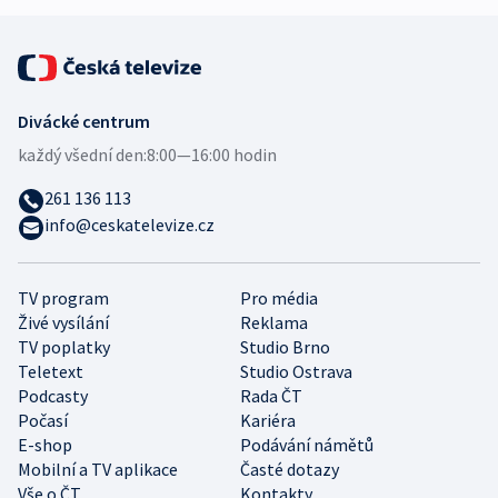
Divácké centrum
každý všední den:
8:00—16:00 hodin
261 136 113
info@ceskatelevize.cz
TV program
Pro média
Živé vysílání
Reklama
TV poplatky
Studio Brno
Teletext
Studio Ostrava
Podcasty
Rada ČT
Počasí
Kariéra
E-shop
Podávání námětů
Mobilní a TV aplikace
Časté dotazy
Vše o ČT
Kontakty