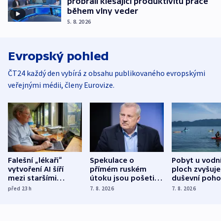
probrali klesající produktivitu práce
během vlny veder
5. 8. 2026
Evropský pohled
ČT24 každý den vybírá z obsahu publikovaného evropskými
veřejnými médii, členy Eurovize.
Falešní „lékaři“
Spekulace o
Pobyt u vodn
vytvoření AI šíří
přímém ruském
ploch zvyšuje
mezi staršími
útoku jsou pošetilé,
duševní poho
Poláky nebezpečné
míní estonský
ukázala
před 23
h
7. 8. 2026
7. 8. 2026
zdravotní rady
bezpečnostní
mezinárodní 
expert