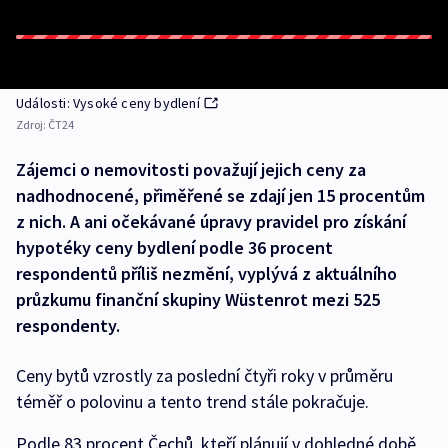
Události: Vysoké ceny bydlení
Zdroj:
ČT24
Zájemci o nemovitosti považují jejich ceny za
nadhodnocené, přiměřené se zdají jen 15 procentům
z nich. A ani očekávané úpravy pravidel pro získání
hypotéky ceny bydlení podle 36 procent
respondentů příliš nezmění, vyplývá z aktuálního
průzkumu finanční skupiny Wüstenrot mezi 525
respondenty.
Ceny bytů vzrostly za poslední čtyři roky v průměru
téměř o polovinu a tento trend stále pokračuje.
Podle 83 procent Čechů, kteří plánují v dohledné době