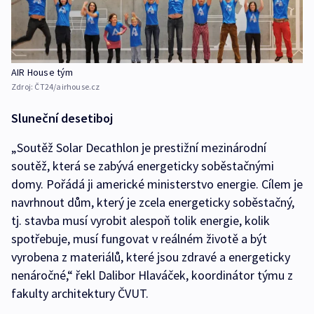
AIR House tým
Zdroj:
ČT24/airhouse.cz
Sluneční desetiboj
„Soutěž Solar Decathlon je prestižní mezinárodní
soutěž, která se zabývá energeticky soběstačnými
domy. Pořádá ji americké ministerstvo energie. Cílem je
navrhnout dům, který je zcela energeticky soběstačný,
tj. stavba musí vyrobit alespoň tolik energie, kolik
spotřebuje, musí fungovat v reálném životě a být
vyrobena z materiálů, které jsou zdravé a energeticky
nenáročné,“ řekl Dalibor Hlaváček, koordinátor týmu z
fakulty architektury ČVUT.