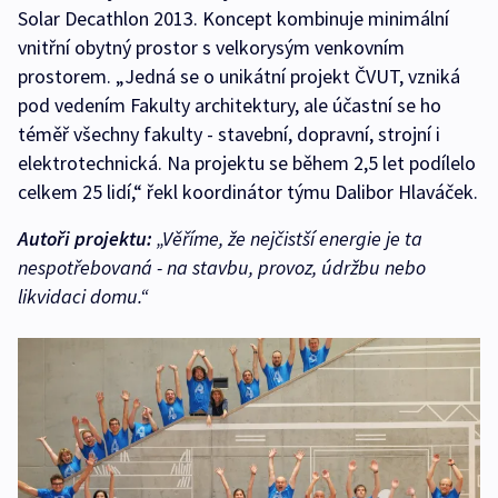
Solar Decathlon 2013. Koncept kombinuje minimální
vnitřní obytný prostor s velkorysým venkovním
prostorem. „Jedná se o unikátní projekt ČVUT, vzniká
pod vedením Fakulty architektury, ale účastní se ho
téměř všechny fakulty - stavební, dopravní, strojní i
elektrotechnická. Na projektu se během 2,5 let podílelo
celkem 25 lidí,“ řekl koordinátor týmu Dalibor Hlaváček.
Autoři projektu:
„Věříme, že nejčistší energie je ta
nespotřebovaná - na stavbu, provoz, údržbu nebo
likvidaci domu.“