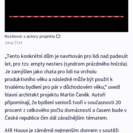
Rozhovor s autory projektu
Zdroj:
ČT24
„Tento konkrétní dům je navrhován pro lidi nad padesát
let, pro tzv. empty nesters (syndrom prázdného hnízda).
Je zamýšlen jako chata pro lidi na vrcholu
produktivního věku a následně může být použit k
trvalému bydlení pro pár v důchodovém věku,“ uvedl
hlavní architekt projektu Martin Čeněk. Autoři
připomínají, že bydlení seniorů tvoří v současnosti 20
procent z celkového počtu domácností a časem bude v
České republice čím dál závažnějším tématem.
AIR House je záměrně nejmenším domem v soutěži