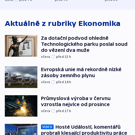
bojkotu
Aktuálně z rubriky
Ekonomika
Za dotační podvod ohledně
Technologického parku poslal soud
do vězení dva muže
včera
před 13
h
Evropská unie má rekordně nízké
zásoby zemního plynu
včera
před 14
h
Průmyslová výroba v červnu
vzrostla nejvíce od prosince
včera
před 17
h
Hosté Událostí, komentářů
VIDEO
probrali klesající produktivitu práce