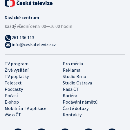
Divácké centrum
každý všední den:
8:00—16:00 hodin
261 136 113
info@ceskatelevize.cz
TV program
Pro média
Živé vysílání
Reklama
TV poplatky
Studio Brno
Teletext
Studio Ostrava
Podcasty
Rada ČT
Počasí
Kariéra
E-shop
Podávání námětů
Mobilní a TV aplikace
Časté dotazy
Vše o ČT
Kontakty