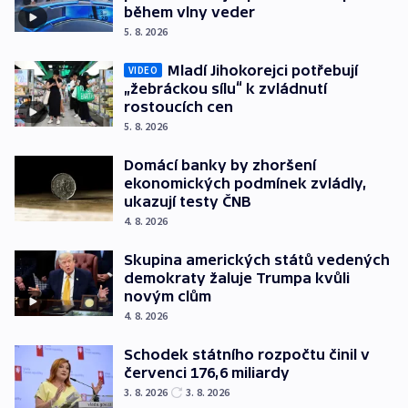
během vlny veder
5. 8. 2026
Mladí Jihokorejci potřebují
VIDEO
„žebráckou sílu“ k zvládnutí
rostoucích cen
5. 8. 2026
Domácí banky by zhoršení
ekonomických podmínek zvládly,
ukazují testy ČNB
4. 8. 2026
Skupina amerických států vedených
demokraty žaluje Trumpa kvůli
novým clům
4. 8. 2026
Schodek státního rozpočtu činil v
červenci 176,6 miliardy
3. 8. 2026
3. 8. 2026