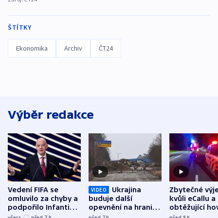
ŠTÍTKY
Ekonomika
Archiv
ČT24
Výběr redakce
Vedení FIFA se
Ukrajina
Zbytečné výj
VIDEO
omluvilo za chyby a
buduje další
kvůli eCallu a
podpořilo Infantina.
opevnění na hranici
obtěžující ho
UEFA trvá na
s Běloruskem
zdržují záchr
včera
před 7
h
před 7
h
před 8
h