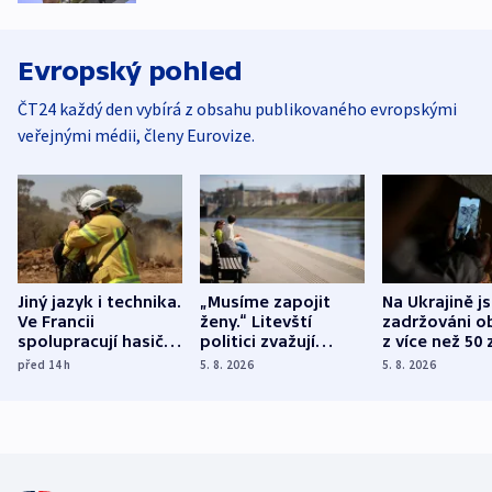
Evropský pohled
ČT24 každý den vybírá z obsahu publikovaného evropskými
veřejnými médii, členy Eurovize.
Jiný jazyk i technika.
„Musíme zapojit
Na Ukrajině j
Ve Francii
ženy.“ Litevští
zadržováni o
spolupracují hasiči z
politici zvažují
z více než 50 
různých zemí
dohodu o
Bojovali na s
před 14
h
5. 8. 2026
5. 8. 2026
demografii
Ruska