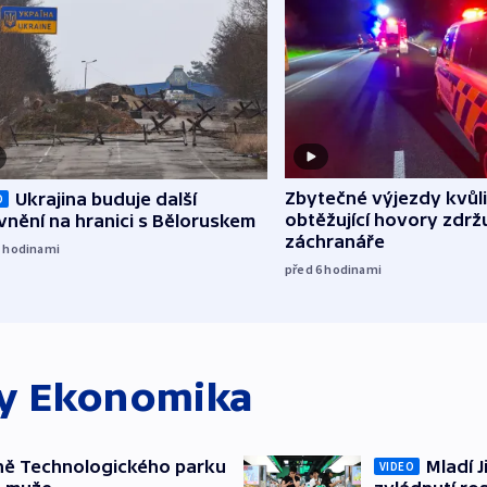
Zbytečné výjezdy kvůli
Ukrajina buduje další
O
obtěžující hovory zdržu
nění na hranici s Běloruskem
záchranáře
5
hodinami
před 6
hodinami
ky
Ekonomika
ně Technologického parku
Mladí J
VIDEO