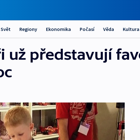
Svět
Regiony
Ekonomika
Počasí
Věda
Kultura
ři už představují fav
oc