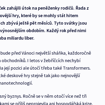
ček zahájili útok na peněženky rodičů. Řada z
ovější hry, které by se mohly stát hitem
ich zbývá ještě pět měsíců. Tyto svátky jsou
jvýnosnějším obdobím. Každý rok před nimi
ba miliardu liber.
 bude před Vánoci největší sháňka, každoročně
h obchodníků. I letos v žebříčcích nechybí
 její pozici ale útočí třeba také Transformers.
cké deskové hry stejně tak jako nejnovější
 nanotechnologií.
osný byznys. Ročně se v něm otočí více než tři
čkami se příliš neprojevila ani hospodářská krize.