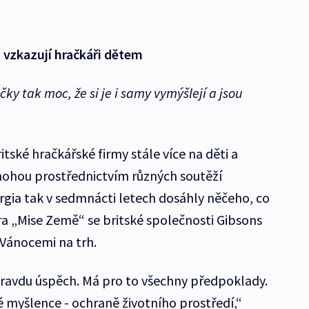
, vzkazují hračkáři dětem
čky tak moc, že si je i samy vymýšlejí a jsou
itské hračkářské firmy stále více na děti a
mohou prostřednictvím různých soutěží
orgia tak v sedmnácti letech dosáhly něčeho, co
 hra „Mise Země“ se britské společnosti Gibsons
d Vánocemi na trh.
pravdu úspěch. Má pro to všechny předpoklady.
é myšlence - ochraně životního prostředí,“