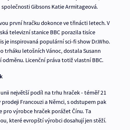
 společnosti Gibsons Katie Armitageová.
ou první hračku dokonce ve třinácti letech. V
tská televizní stanice BBC porazila tisíce
is je inspirovaná populární sci-fi show Dr.Who.
 o trháku letošních Vánoc, dostala Susann
 odměnu. Licenční práva totiž vlastní BBC.
ek
unii největší podíl na trhu hraček - téměř 21
 v prodeji Francouzi a Němci, s odstupem pak
 je pro výrobce hraček porážet Čínu. Ta
u, které evropští výrobci dosahují jen stěží.