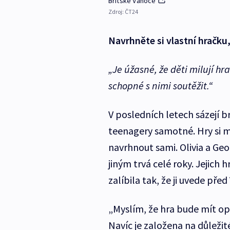
Britské Vánoce
Zdroj:
ČT24
Navrhněte si vlastní hračku
„Je úžasné, že děti milují hra
schopné s nimi soutěžit.“
V posledních letech sázejí br
teenagery samotné. Hry si 
navrhnout sami. Olivia a Ge
jiným trvá celé roky. Jejich
zalíbila tak, že ji uvede pře
„Myslím, že hra bude mít o
Navíc je založena na důležit