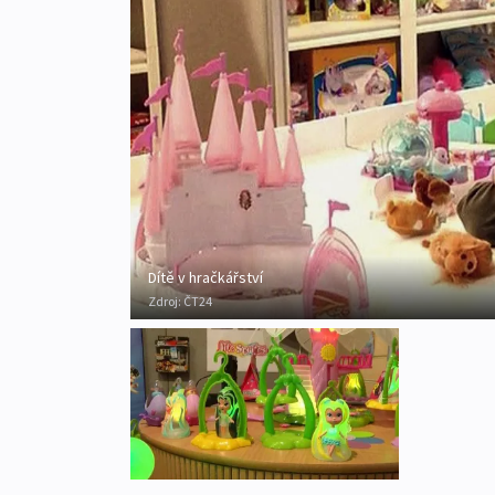
Dítě v hračkářství
Zdroj:
ČT24