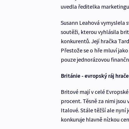
uvedla ředitelka marketingu
Susann Leahová vymyslela sv
soutěži, kterou vyhlásila bri
konkurentů. Její hračka Tard
Přestože se o hře mluví jako
pouze jednorázovou finanční
Británie - evropský ráj hrač
Britové mají v celé Evropské 
procent. Těsně za nimi jsou
Italové. Stále těžší ale nyní
konkuruje hlavně nízkou ceno