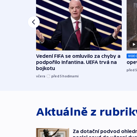
Vedení FIFA se omluvilo za chyby a
VIDE
podpořilo Infantina. UEFA trvá na
opev
bojkotu
před 
včera
před 5
hodinami
Aktuálně z rubri
Za dotační podvod ohled