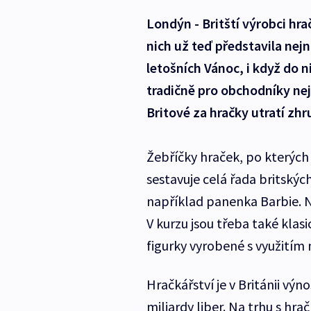
Londýn - Britští výrobci hra
nich už teď představila nejn
letošních Vánoc, i když do n
tradičně pro obchodníky ne
Britové za hračky utratí zhru
Žebříčky hraček, po kterých
sestavuje celá řada britskýc
například panenka Barbie. Na
V kurzu jsou třeba také klasi
figurky vyrobené s využitím
Hračkářství je v Británii výn
miliardy liber. Na trhu s hra