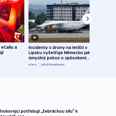
 eCallu a
Incidenty s drony na letišti v
Klima
jí
Lipsku vyšetřuje Německo jako
podn
úmyslný pokus o způsobení
i sví
exploze
včera
před 6
hodinami
včera
ihokorejci potřebují „žebráckou sílu“ k