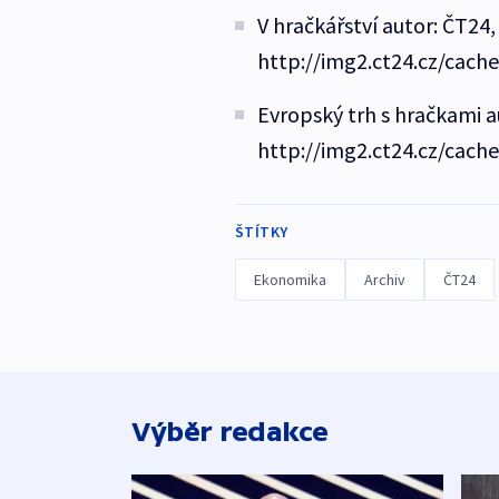
V hračkářství autor: ČT24,
http://img2.ct24.cz/cach
Evropský trh s hračkami au
http://img2.ct24.cz/cach
ŠTÍTKY
Ekonomika
Archiv
ČT24
Výběr redakce