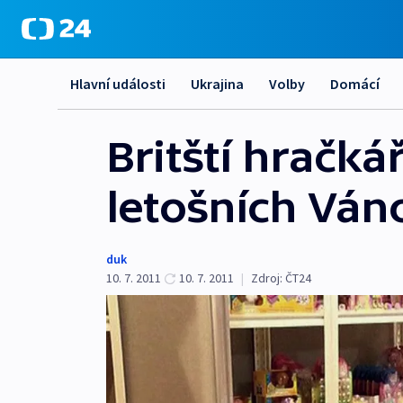
Hlavní události
Ukrajina
Volby
Domácí
Britští hračká
letošních Ván
duk
10. 7. 2011
10. 7. 2011
|
Zdroj:
ČT24