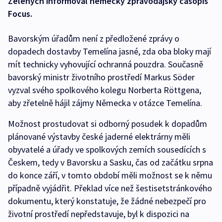
Zelených informoval německý zpravodajský časopis
Focus.
Bavorským úřadům není z předložené zprávy o
dopadech dostavby Temelína jasné, zda oba bloky mají
mít technicky vyhovující ochranná pouzdra. Současně
bavorský ministr životního prostředí Markus Söder
vyzval svého spolkového kolegu Norberta Röttgena,
aby zřetelně hájil zájmy Německa v otázce Temelína.
Možnost prostudovat si odborný posudek k dopadům
plánované výstavby české jaderné elektrárny měli
obyvatelé a úřady ve spolkových zemích sousedících s
Českem, tedy v Bavorsku a Sasku, čas od začátku srpna
do konce září, v tomto období měli možnost se k němu
případně vyjádřit. Překlad více než šestisetstránkového
dokumentu, který konstatuje, že žádné nebezpečí pro
životní prostředí nepředstavuje, byl k dispozici na