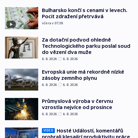
Bulharsko končí s cenami v levech.
Pocit zdražení přetrvává
včera v 07:38
Za dotační podvod ohledně
Technologického parku poslal soud
do vězení dva muže
6. 8. 2026
6. 8. 2026
Evropská unie má rekordně nízké
zásoby zemního plynu
6. 8. 2026
6. 8. 2026
Průmyslová výroba v červnu
vzrostla nejvíce od prosince
6. 8. 2026
6. 8. 2026
Hosté Událostí, komentářů
VIDEO
probrali klesající produktivitu práce