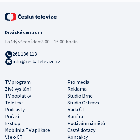
Divácké centrum
každý všední den:
8:00—16:00 hodin
261 136 113
info@ceskatelevize.cz
TV program
Pro média
Živé vysílání
Reklama
TV poplatky
Studio Brno
Teletext
Studio Ostrava
Podcasty
Rada ČT
Počasí
Kariéra
E-shop
Podávání námětů
Mobilní a TV aplikace
Časté dotazy
Vše o ČT
Kontakty