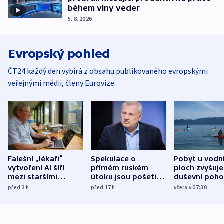
během vlny veder
5. 8. 2026
Evropský pohled
ČT24 každý den vybírá z obsahu publikovaného evropskými
veřejnými médii, členy Eurovize.
Falešní „lékaři“
Spekulace o
Pobyt u vodn
vytvoření AI šíří
přímém ruském
ploch zvyšuje
mezi staršími
útoku jsou pošetilé,
duševní poho
Poláky nebezpečné
míní estonský
ukázala
před 3
h
před 17
h
včera v 07:30
zdravotní rady
bezpečnostní
mezinárodní 
expert