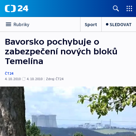
Sport
SLEDOVAT
Rubriky
Bavorsko pochybuje o
zabezpečení nových bloků
Temelína
ČT24
4. 10. 2010
4. 10. 2010
|
Zdroj:
ČT24