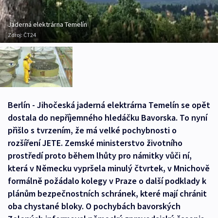
Jaderná elektrárna Temelín
Zdroj:
ČT24
Berlín - Jihočeská jaderná elektrárna Temelín se opět
dostala do nepříjemného hledáčku Bavorska. To nyní
přišlo s tvrzením, že má velké pochybnosti o
rozšíření JETE. Zemské ministerstvo životního
prostředí proto během lhůty pro námitky vůči ní,
která v Německu vypršela minulý čtvrtek, v Mnichově
formálně požádalo kolegy v Praze o další podklady k
plánům bezpečnostních schránek, které mají chránit
oba chystané bloky. O pochybách bavorských