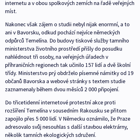
internetu a v obou spolkových zemích na řadě veřejných
míst.
Nakonec však zájem o studii nebyl nijak enormní, a to
ani v Bavorsku, odkud pochází nejvíce německých
odpůrců Temelína. Do budovy tiskové služby tamního
ministerstva životního prostředí přišly do posudku
nahlédnout tři osoby, na veřejných úřadech v
příhraničních regionech tak učinilo 157 lidí a dvě školní
třídy. Ministerstvo prý obdrželo písemné námitky od 19
občanů Bavorska a webové stránky s textem studie
zaznamenaly během dvou měsíců 2 000 připojení.
Do třicetidenní internetové protestní akce proti
rozšíření Temelína v sousedním Rakousku se přitom
zapojilo přes 5 000 lidí. V Německu oznámilo, že Praze
adresovalo svůj nesouhlas s další stavbou elektrárny,
několik tamních ekologických sdružení.