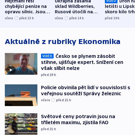
Hejtmani řeší
Ukrajina zasáhla
Dron n
VIDEO
chybějící peníze na
sklad Wildberries,
letišti u Lips
opravu silnic. Jsou
Rusové útočili na
skoro kilo trh
nenárokové, namítá
trh, hasiče či
indicie ukazuj
včera
před 13
h
včera
před 14
h
před 14
h
ministerstvo
stadion
Rusko
Aktuálně z rubriky
Ekonomika
Česko se plynem zásobit
VIDEO
stihne, ujišťuje expert. Snížení cen
však slíbit nelze
před 19
h
Policie obvinila pět lidí v souvislosti s
veřejnou soutěží Správy železnic
včera
před 21
h
Světové ceny potravin jsou na
tříletém maximu, zjistila FAO
před 21
h