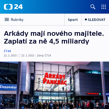
Sport
SLEDOVAT
Rubriky
Arkády mají nového majitele.
Zaplatí za ně 4,5 miliardy
ČT24
22. 1. 2015
22. 1. 2015
|
Zdroj:
ČT24