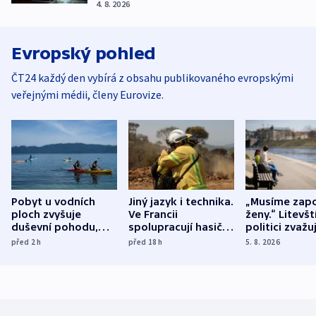
4. 8. 2026
Evropský pohled
ČT24 každý den vybírá z obsahu publikovaného evropskými
veřejnými médii, členy Eurovize.
Pobyt u vodních
Jiný jazyk i technika.
„Musíme zapo
ploch zvyšuje
Ve Francii
ženy.“ Litevšt
duševní pohodu,
spolupracují hasiči z
politici zvažuj
ukázala
různých zemí
dohodu o
před 2
h
před 18
h
5. 8. 2026
mezinárodní studie
demografii