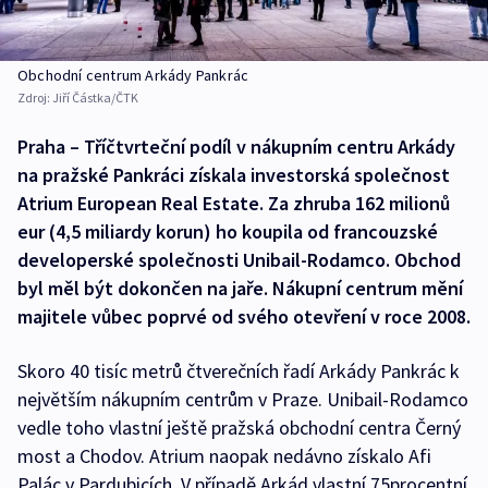
Obchodní centrum Arkády Pankrác
Zdroj:
Jiří Částka/ČTK
Praha – Tříčtvrteční podíl v nákupním centru Arkády
na pražské Pankráci získala investorská společnost
Atrium European Real Estate. Za zhruba 162 milionů
eur (4,5 miliardy korun) ho koupila od francouzské
developerské společnosti Unibail-Rodamco. Obchod
byl měl být dokončen na jaře. Nákupní centrum mění
majitele vůbec poprvé od svého otevření v roce 2008.
Skoro 40 tisíc metrů čtverečních řadí Arkády Pankrác k
největším nákupním centrům v Praze. Unibail-Rodamco
vedle toho vlastní ještě pražská obchodní centra Černý
most a Chodov. Atrium naopak nedávno získalo Afi
Palác v Pardubicích. V případě Arkád vlastní 75procentní