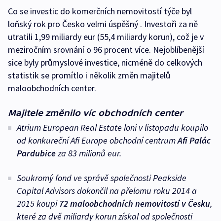
Co se investic do komerčních nemovitostí týče byl
loňský rok pro Česko velmi úspěšný . Investoři za ně
utratili 1,99 miliardy eur (55,4 miliardy korun), což je v
meziročním srovnání o 96 procent více. Nejoblíbenější
sice byly průmyslové investice, nicméně do celkových
statistik se promítlo i několik změn majitelů
maloobchodních center.
Majitele změnilo víc obchodních center
Atrium European Real Estate loni v listopadu koupilo
od konkureční Afi Europe obchodní centrum
Afi Palác
Pardubice
za 83 milionů eur.
Soukromý fond ve správě společnosti Peakside
Capital Advisors dokončil na přelomu roku 2014 a
2015 koupi
72 maloobchodních nemovitostí v Česku
,
které za dvě miliardy korun získal od společnosti