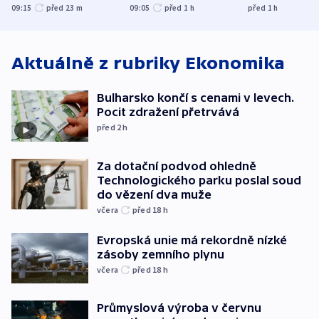
kraje na silnice ani
varují tajné služby
útočili v Cha
09:15
před 23
m
09:05
před 1
h
před 1
h
korunu, řekl Půta
USA
oblasti
Aktuálně z rubriky
Ekonomika
Bulharsko končí s cenami v levech.
Pocit zdražení přetrvává
před 2
h
Za dotační podvod ohledně
Technologického parku poslal soud
do vězení dva muže
včera
před 18
h
Evropská unie má rekordně nízké
zásoby zemního plynu
včera
před 18
h
Průmyslová výroba v červnu