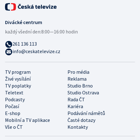
Divácké centrum
každý všední den:
8:00—16:00 hodin
261 136 113
info@ceskatelevize.cz
TV program
Pro média
Živé vysílání
Reklama
TV poplatky
Studio Brno
Teletext
Studio Ostrava
Podcasty
Rada ČT
Počasí
Kariéra
E-shop
Podávání námětů
Mobilní a TV aplikace
Časté dotazy
Vše o ČT
Kontakty