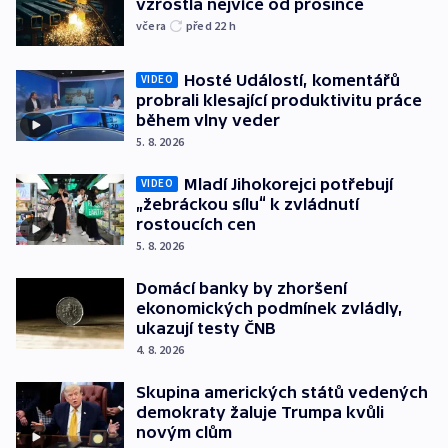
vzrostla nejvíce od prosince
včera
před 22
h
Hosté Událostí, komentářů
VIDEO
probrali klesající produktivitu práce
během vlny veder
5. 8. 2026
Mladí Jihokorejci potřebují
VIDEO
„žebráckou sílu“ k zvládnutí
rostoucích cen
5. 8. 2026
Domácí banky by zhoršení
ekonomických podmínek zvládly,
ukazují testy ČNB
4. 8. 2026
Skupina amerických států vedených
demokraty žaluje Trumpa kvůli
novým clům