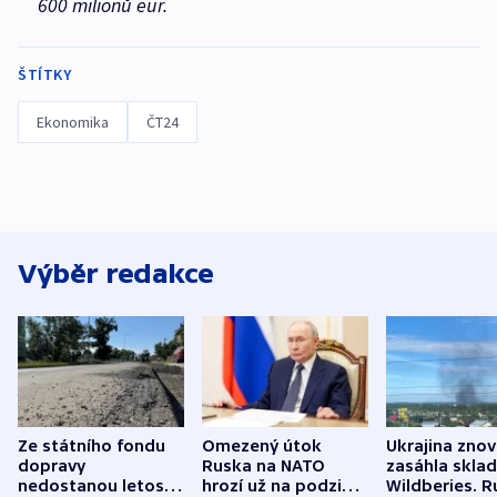
600 milionů eur.
ŠTÍTKY
Ekonomika
ČT24
Výběr redakce
Ze státního fondu
Omezený útok
Ukrajina zno
dopravy
Ruska na NATO
zasáhla skla
nedostanou letos
hrozí už na podzim,
Wildberies. 