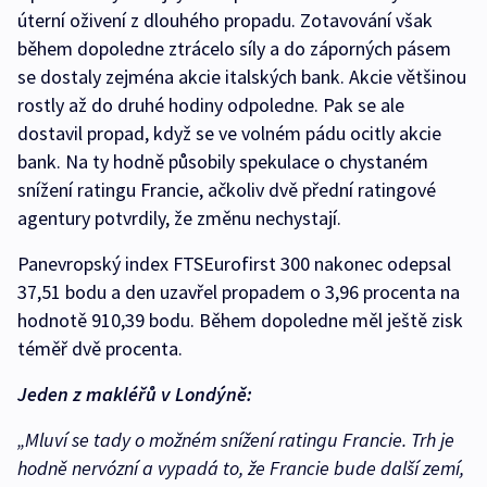
úterní oživení z dlouhého propadu. Zotavování však
během dopoledne ztrácelo síly a do záporných pásem
se dostaly zejména akcie italských bank. Akcie většinou
rostly až do druhé hodiny odpoledne. Pak se ale
dostavil propad, když se ve volném pádu ocitly akcie
bank. Na ty hodně působily spekulace o chystaném
snížení ratingu Francie, ačkoliv dvě přední ratingové
agentury potvrdily, že změnu nechystají.
Panevropský index FTSEurofirst 300 nakonec odepsal
37,51 bodu a den uzavřel propadem o 3,96 procenta na
hodnotě 910,39 bodu. Během dopoledne měl ještě zisk
téměř dvě procenta.
Jeden z makléřů v Londýně:
„Mluví se tady o možném snížení ratingu Francie. Trh je
hodně nervózní a vypadá to, že Francie bude další zemí,