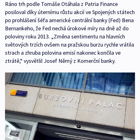
Ráno trh podle Tomáše Otáhala z Patria Finance
posiloval díky úternímu růstu akcií ve Spojených státech
po prohlášení šéfa americké centrální banky (Fed) Bena
Bernankeho, že Fed nechá úrokové míry na dně až do
poloviny roku 2013. „Změna sentimentu na hlavních
světových trzích ovšem na pražskou burzu rychle vrátila
strach a zhruba polovina emisí nakonec končila ve
ztrátě,“ vysvětlil Josef Němý z Komerční banky.