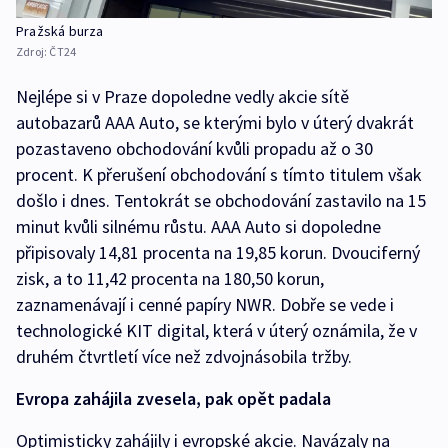
Pražská burza
Zdroj:
ČT24
Nejlépe si v Praze dopoledne vedly akcie sítě
autobazarů AAA Auto, se kterými bylo v úterý dvakrát
pozastaveno obchodování kvůli propadu až o 30
procent. K přerušení obchodování s tímto titulem však
došlo i dnes. Tentokrát se obchodování zastavilo na 15
minut kvůli silnému růstu. AAA Auto si dopoledne
připisovaly 14,81 procenta na 19,85 korun. Dvouciferný
zisk, a to 11,42 procenta na 180,50 korun,
zaznamenávají i cenné papíry NWR. Dobře se vede i
technologické KIT digital, která v úterý oznámila, že v
druhém čtvrtletí více než zdvojnásobila tržby.
Evropa zahájila zvesela, pak opět padala
Optimisticky zahájily i evropské akcie. Navázaly na