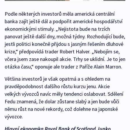
Podle některých investorů měla americká centrální
banka zajít ještě dál a podpořit americké hospodářství
ekonomickými stimuly. „Nejistota bude na trzích
panovat ještě další dny, možná týdny. Rozhodující bude,
jestli politici konečně přijdou s jasným řešením dluhové
krize,“ předpovídá trader Robert Halver. „Nebojím se,
včera jsem zase nakoupil akcie. Trhy se uklidní. Je to jen
otázka času,“ oponuje ale trader z Paříže Alain Marron.
Většina investorů je však opatrná a s ohledem na
pravděpodobnost dalšího růstu kurzu jenu. Akcie
velkých vývozců navíc měly tendenci oslabovat. Sdělení
Fedu znamená, že dolar zůstane slabý a jen bude vůči
němu růst na nové rekordy, což dolehne na japonské
vývozce.
Hlavní ekonomka Royal Bank of Scotland Junko