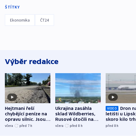
ŠTÍTKY
Ekonomika
ČT24
Výběr redakce
Hejtmani řeší
Ukrajina zasáhla
Dron n
VIDEO
chybějící peníze na
sklad Wildberries,
letišti u Lips
opravu silnic. Jsou
Rusové útočili na
skoro kilo trh
nenárokové, namítá
trh, hasiče či
indicie ukazuj
včera
před 7
h
včera
před 8
h
před 8
h
ministerstvo
stadion
Rusko