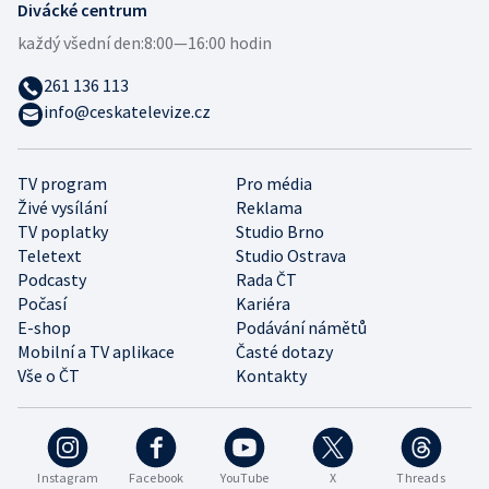
Divácké centrum
každý všední den:
8:00—16:00 hodin
261 136 113
info@ceskatelevize.cz
TV program
Pro média
Živé vysílání
Reklama
TV poplatky
Studio Brno
Teletext
Studio Ostrava
Podcasty
Rada ČT
Počasí
Kariéra
E-shop
Podávání námětů
Mobilní a TV aplikace
Časté dotazy
Vše o ČT
Kontakty
Instagram
Facebook
YouTube
X
Threads