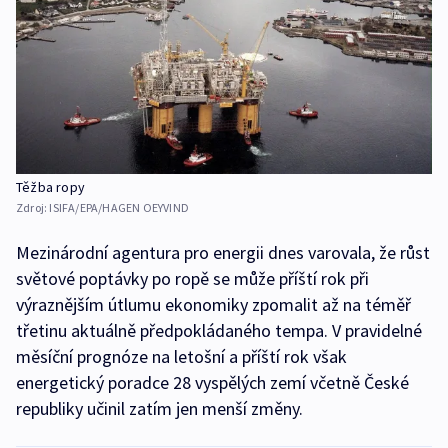
Těžba ropy
Zdroj:
ISIFA/EPA/HAGEN OEYVIND
Mezinárodní agentura pro energii dnes varovala, že růst
světové poptávky po ropě se může příští rok při
výraznějším útlumu ekonomiky zpomalit až na téměř
třetinu aktuálně předpokládaného tempa. V pravidelné
měsíční prognóze na letošní a příští rok však
energetický poradce 28 vyspělých zemí včetně České
republiky učinil zatím jen menší změny.