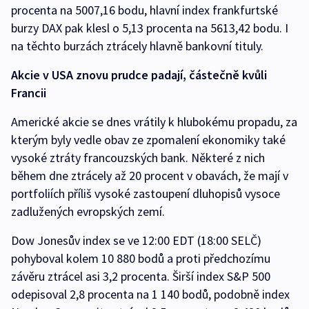
procenta na 5007,16 bodu, hlavní index frankfurtské
burzy DAX pak klesl o 5,13 procenta na 5613,42 bodu. I
na těchto burzách ztrácely hlavně bankovní tituly.
Akcie v USA znovu prudce padají, částečně kvůli
Francii
Americké akcie se dnes vrátily k hlubokému propadu, za
kterým byly vedle obav ze zpomalení ekonomiky také
vysoké ztráty francouzských bank. Některé z nich
během dne ztrácely až 20 procent v obavách, že mají v
portfoliích příliš vysoké zastoupení dluhopisů vysoce
zadlužených evropských zemí.
Dow Jonesův index se ve 12:00 EDT (18:00 SELČ)
pohyboval kolem 10 880 bodů a proti předchozímu
závěru ztrácel asi 3,2 procenta. Širší index S&P 500
odepisoval 2,8 procenta na 1 140 bodů, podobně index