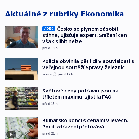
Aktuálně z rubriky
Ekonomika
Česko se plynem zásobit
VIDEO
stihne, ujišťuje expert. Snížení cen
však slíbit nelze
před 13
h
Policie obvinila pět lidí v souvislosti s
veřejnou soutěží Správy železnic
včera
před 15
h
Světové ceny potravin jsou na
tříletém maximu, zjistila FAO
před 15
h
Bulharsko končí s cenami v levech.
Pocit zdražení přetrvává
před 21
h