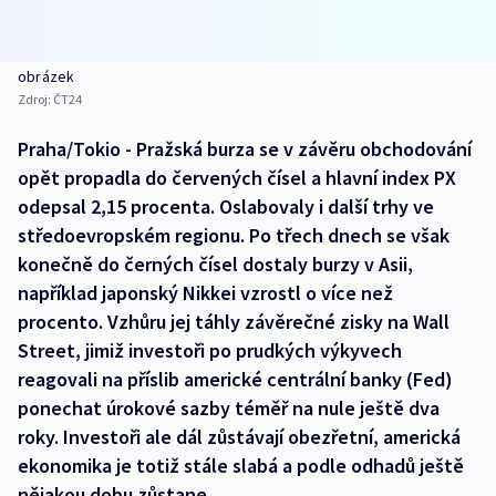
obrázek
Zdroj:
ČT24
Praha/Tokio - Pražská burza se v závěru obchodování
opět propadla do červených čísel a hlavní index PX
odepsal 2,15 procenta. Oslabovaly i další trhy ve
středoevropském regionu. Po třech dnech se však
konečně do černých čísel dostaly burzy v Asii,
například japonský Nikkei vzrostl o více než
procento. Vzhůru jej táhly závěrečné zisky na Wall
Street, jimiž investoři po prudkých výkyvech
reagovali na příslib americké centrální banky (Fed)
ponechat úrokové sazby téměř na nule ještě dva
roky. Investoři ale dál zůstávají obezřetní, americká
ekonomika je totiž stále slabá a podle odhadů ještě
nějakou dobu zůstane.