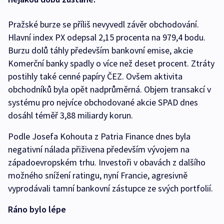
Pražské burze se příliš nevyvedl závěr obchodování.
Hlavní index PX odepsal 2,15 procenta na 979,4 bodu.
Burzu dolů táhly především bankovní emise, akcie
Komerční banky spadly o více než deset procent. Ztráty
postihly také cenné papíry ČEZ. Ovšem aktivita
obchodníků byla opět nadprůměrná. Objem transakcí v
systému pro nejvíce obchodované akcie SPAD dnes
dosáhl téměř 3,88 miliardy korun.
Podle Josefa Kohouta z Patria Finance dnes byla
negativní nálada přiživena především vývojem na
západoevropském trhu. Investoři v obavách z dalšího
možného snížení ratingu, nyní Francie, agresivně
vyprodávali tamní bankovní zástupce ze svých portfolií.
Ráno bylo lépe