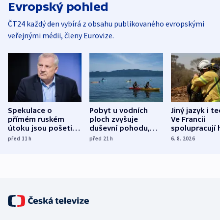
Evropský pohled
ČT24 každý den vybírá z obsahu publikovaného evropskými
veřejnými médii, členy Eurovize.
Spekulace o
Pobyt u vodních
Jiný jazyk i t
přímém ruském
ploch zvyšuje
Ve Francii
útoku jsou pošetilé,
duševní pohodu,
spolupracují h
míní estonský
ukázala
různých zemí
před 11
h
před 21
h
6. 8. 2026
bezpečnostní
mezinárodní studie
expert