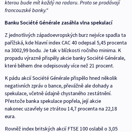
kterou bude mít každý na radaru. Proto se prodávají
francouzské banky.“
Banku Société Générale zasáhla vlna spekulací
Z jednotlivých západoevropských burz nejvíce spadla ta
pařížská, kde hlavní index CAC 40 odepsal 5,45 procenta
na 3002,99 bodu. Je tak v blízkosti ročního minima. K
propadu výrazně přispěly akcie banky Société Générale,
které během dne odepisovaly více než 21 procent.
K pádu akcií Société Générale přispělo hned několik
negativních zpráv o bance, převážně ale dohady a
spekulace, včetně údajně chystaného zestátnění.
Přestože banka spekulace popřela, její akcie
nakonec uzavřely se ztrátou 14,7 procenta na 22,18
eura.
Rovněž index britských akcií FTSE 100 oslabil o 3,05