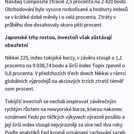
Nasdaq Composite ztrácel 2,5 procenta na 2 420 bodů.
Obchodování bylo vysoce rozkolísané a hodnoty indexů
se v krátké době měnily i o celá procenta. Ztráty v
průběhu dne dosahovaly skoro pěti procent.
Japonské trhy rostou, investoři však zůstávají
obezřetní
Nikkei 225, index tokijské burzy, v závěru stoupl o 1,1
procenta na 9 038,74 bodu a širší index Topix zpevnil o
0,8 procenta. V předchozích třech dnech Nikkei v rámci
globálních výprodejů na akciových trzích ztratil téměř
osm procent.
Tokijští investoři se nechali inspirovat závěrečným
rychlým růstem na newyorské burze, kterou nakonec
oznámení Fedu po těžkých výkyvech výrazně posílilo a
její širší index stoupl nejvýrazněji za více než dva roky.
Podle analytiků Fed kromě oznámení zachování sazeb