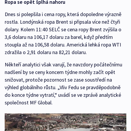
Ropa se opět šplhá nahoru
Dnes si polepšila i cena ropy, která dopoledne výrazně
rostla. Londýnská ropa Brent si připsala více než čtyři
dolary. Kolem 11:40 SELČ se cena ropy Brent zvýšila o
3,6 dolaru na 106,17 dolaru za barel, když předtím
stoupla až na 106,58 dolaru. Americká lehká ropa WTI
zdražila o 2,91 dolaru na 82,21 dolaru.
Někteří analytici však varují, že navzdory počátečnímu
nadšení by se ceny koncem týdne mohly začít opět
snižovat, protože pozornost se zase soustředí na
výhled globálního růstu. „Vliv Fedu se pravděpodobně
do konce týdne vytratí,“ uvádí se ve zprávě analytické
společnost MF Global.