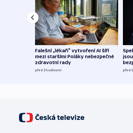
Falešní „lékaři“ vytvoření AI šíří
Spe
mezi staršími Poláky nebezpečné
jsou
zdravotní rady
bez
před 2
hodinami
před 