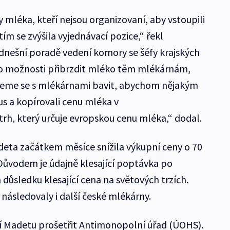
 mléka, kteří nejsou organizovaní, aby vstoupili
ím se zvýšila vyjednávací pozice,“ řekl
dnešní poradě vedení komory se šéfy krajských
 o možnosti přibrzdit mléko těm mlékárnám,
udeme se s mlékárnami bavit, abychom nějakým
 a kopírovali cenu mléka v
rh, který určuje evropskou cenu mléka,“ dodal.
eta začátkem měsíce snížila výkupní ceny o 70
. Důvodem je údajně klesající poptávka po
 důsledku klesající cena na světových trzích.
ásledovaly i další české mlékárny.
ní Madetu prošetřit Antimonopolní úřad (ÚOHS).