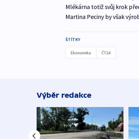
Mlékárna totiž svůj krok př
Martina Peciny by však výro
ŠTÍTKY
Ekonomika
ČT24
Výběr redakce