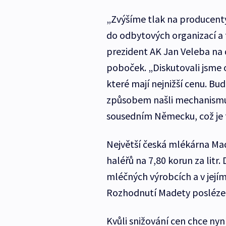
„Zvýšíme tlak na producenty
do odbytových organizací a t
prezident AK Jan Veleba na 
poboček. „Diskutovali jsme
které mají nejnižší cenu. B
způsobem našli mechanismus
sousedním Německu, což je t
Největší česká mlékárna Mad
haléřů na 7,80 korun za litr
mléčných výrobcích a v jejím
Rozhodnutí Madety posléze n
Kvůli snižování cen chce ny