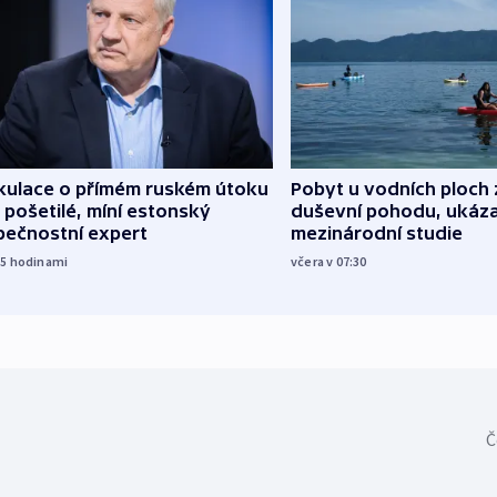
kulace o přímém ruském útoku
Pobyt u vodních ploch 
 pošetilé, míní estonský
duševní pohodu, ukáza
pečnostní expert
mezinárodní studie
15
hodinami
včera v 07:30
Č