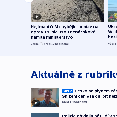
Ukra
Hejtmani řeší chybějící peníze na
Wild
opravu silnic. Jsou nenárokové,
hasi
namítá ministerstvo
včera
včera
před 12
hodinami
Aktuálně z rubri
Česko se plynem záso
VIDEO
Snížení cen však slíbit nel
před 17
hodinami
Policie obvinila pět lidí v 