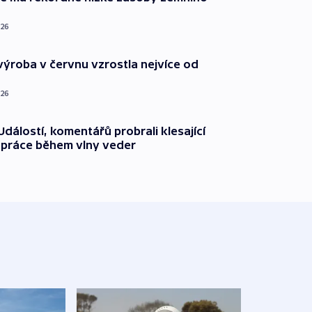
026
ýroba v červnu vzrostla nejvíce od
026
dálostí, komentářů probrali klesající
 práce během vlny veder