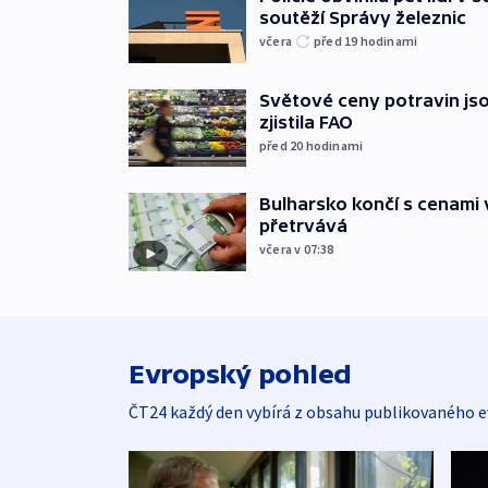
soutěží Správy železnic
včera
před 19
hodinami
Světové ceny potravin jso
zjistila FAO
před 20
hodinami
Bulharsko končí s cenami 
přetrvává
včera v 07:38
Evropský pohled
ČT24 každý den vybírá z obsahu publikovaného e