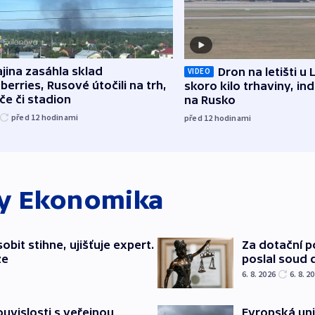
jina zasáhla sklad
Dron na letišti u 
VIDEO
berries, Rusové útočili na trh,
skoro kilo trhaviny, ind
če či stadion
na Rusko
před 12
hodinami
před 12
hodinami
ky
Ekonomika
bit stihne, ujišťuje expert.
Za dotační 
ze
poslal soud 
6. 8. 2026
6. 8. 2
souvislosti s veřejnou
Evropská un