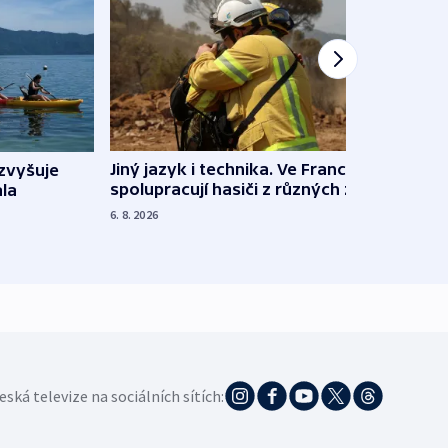
Jiný jazyk i technika. Ve Francii
zvyšuje
„Musí
spolupracují hasiči z různých zemí
la
polit
demo
6. 8. 2026
5. 8. 20
eská televize na sociálních sítích: