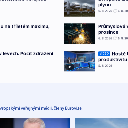
plynu
6. 8. 2026
6. 8. 2
u na tříletém maximu,
Průmyslová v
prosince
6. 8. 2026
6. 8. 2
v levech. Pocit zdražení
Hosté U
VIDEO
produktivitu
5. 8. 2026
vropskými veřejnými médii, členy Eurovize.