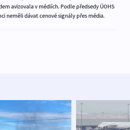
edem avizovala v médiích. Podle předsedy ÚOHS
bci neměli dávat cenové signály přes média.