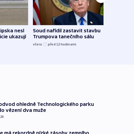
Lipska nesl
Soud nařídil zastavit stavbu
Žido
icie ukazují
Trumpova tanečního sálu
břehu
kriti
včera
před 12
hodinami
před 1
podvod ohledně Technologického parku
do vězení dva muže
026
ie má rekordně nízké zásoby zemního