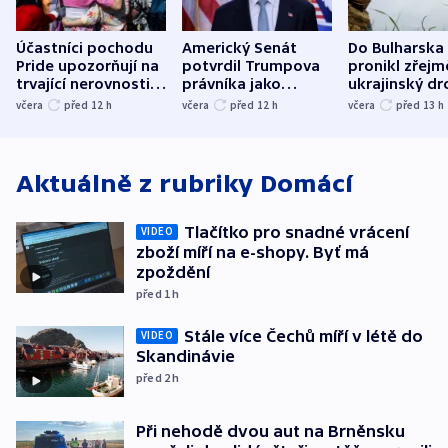
Účastníci pochodu
Americký Senát
Do Bulharska
Pride upozorňují na
potvrdil Trumpova
pronikl zřejm
trvající nerovnosti i
právníka jako
ukrajinský dr
společenskou
ministra
explodoval k
včera
před 12
h
včera
před 12
h
včera
před 13
h
atmosféru
spravedlnosti
od plynovod
Aktuálně z rubriky
Domácí
Tlačítko pro snadné vrácení
VIDEO
zboží míří na e-shopy. Byť má
zpoždění
před 1
h
Stále více Čechů míří v létě do
VIDEO
Skandinávie
před 2
h
Při nehodě dvou aut na Brněnsku