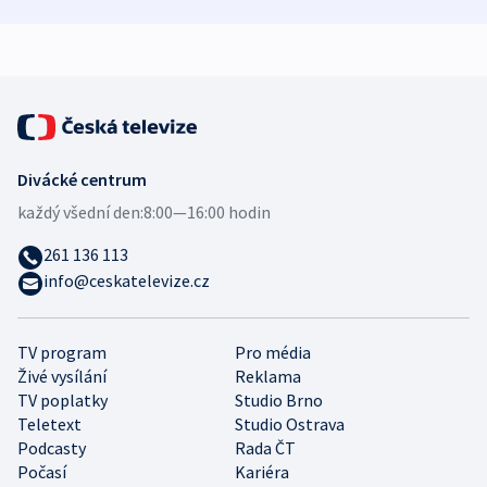
zdravotní rady
bezpečnostní
mezinárodní 
expert
Divácké centrum
každý všední den:
8:00—16:00 hodin
261 136 113
info@ceskatelevize.cz
TV program
Pro média
Živé vysílání
Reklama
TV poplatky
Studio Brno
Teletext
Studio Ostrava
Podcasty
Rada ČT
Počasí
Kariéra