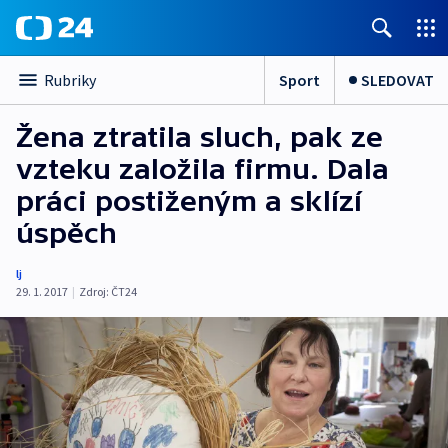
Sport
SLEDOVAT
Rubriky
Žena ztratila sluch, pak ze
vzteku založila firmu. Dala
práci postiženým a sklízí
úspěch
lj
29. 1. 2017
|
Zdroj:
ČT24