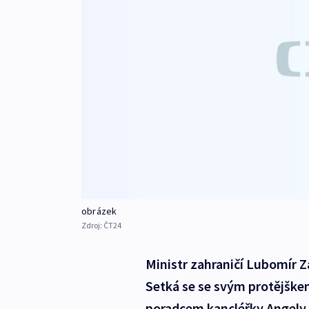
obrázek
Zdroj:
ČT24
Ministr zahraničí Lubomír Z
Setká se se svým protějšk
poradcem kancléřky Angely 