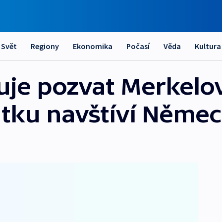
Svět
Regiony
Ekonomika
Počasí
Věda
Kultura
uje pozvat Merkelo
átku navštíví Něme