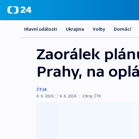
Hlavní události
Ukrajina
Volby
Domácí
Zaorálek plán
Prahy, na opl
ČT24
8. 6. 2016
8. 6. 2016
|
Zdroj:
ČTK