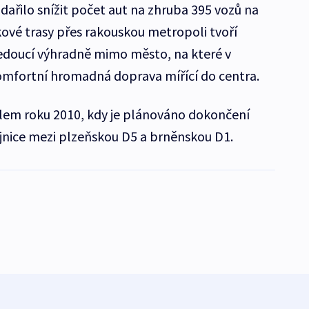
odařilo snížit počet aut na zhruba 395 vozů na
ové trasy přes rakouskou metropoli tvoří
vedoucí výhradně mimo město, na které v
omfortní hromadná doprava mířící do centra.
lem roku 2010, kdy je plánováno dokončení
ojnice mezi plzeňskou D5 a brněnskou D1.