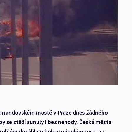
 Barrandovském mostě v Praze dnes žádného
 by se ztěží sunuly i bez nehody. Česká města
Problém dosáhl vrcholu v minulém roce, a s