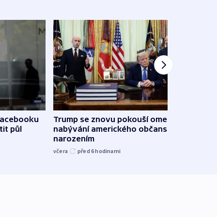
 Facebooku
Trump se znovu pokouší omezit
Veden
it půl
nabývání amerického občanství
podpo
narozením
bojk
včera
před 6
hodinami
včera