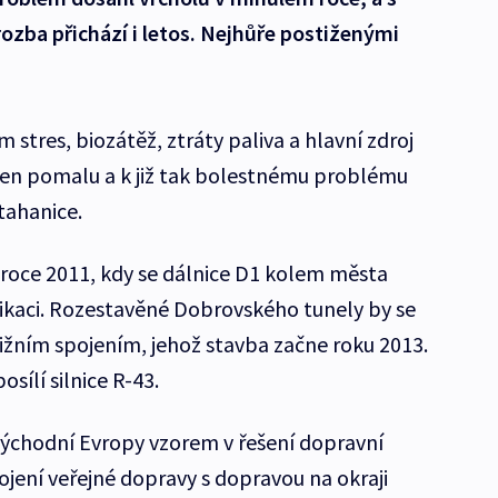
zba přichází i letos. Nejhůře postiženými
 stres, biozátěž, ztráty paliva a hlavní zdroj
jen pomalu a k již tak bolestnému problému
 tahanice.
 roce 2011, kdy se dálnice D1 kolem města
ikaci. Rozestavěné Dobrovského tunely by se
jižním spojením, jehož stavba začne roku 2013.
osílí silnice R-43.
 východní Evropy vzorem v řešení dopravní
ojení veřejné dopravy s dopravou na okraji