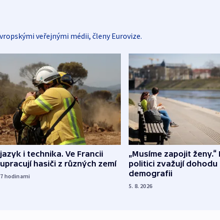
vropskými veřejnými médii, členy Eurovize.
 jazyk i technika. Ve Francii
„Musíme zapojit ženy.“ 
upracují hasiči z různých zemí
politici zvažují dohodu
demografii
17
hodinami
5. 8. 2026