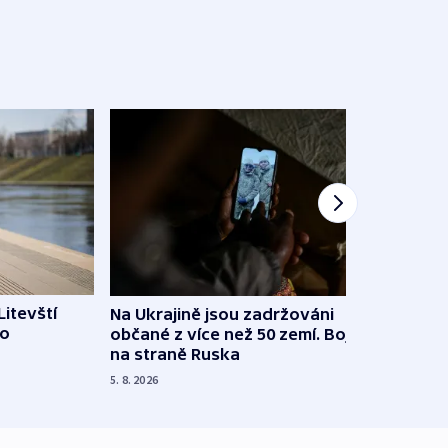
Litevští
Na Ukrajině jsou zadržováni
Španě
 o
občané z více než 50 zemí. Bojovali
dosta
na straně Ruska
4. 8. 20
5. 8. 2026