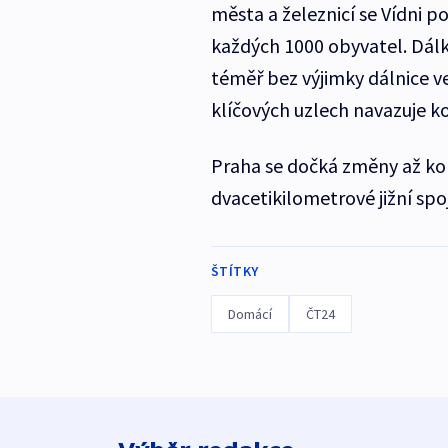
města a železnicí se Vídni p
každých 1000 obyvatel. Dálk
téměř bez výjimky dálnice 
klíčových uzlech navazuje k
Praha se dočká změny až ko
dvacetikilometrové jižní sp
ŠTÍTKY
Domácí
ČT24