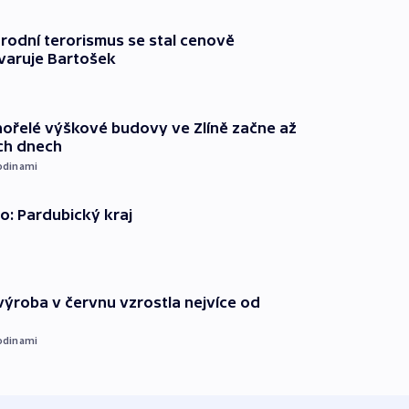
rodní terorismus se stal cenově
varuje Bartošek
ořelé výškové budovy ve Zlíně začne až
ích dnech
odinami
o: Pardubický kraj
ýroba v červnu vzrostla nejvíce od
odinami