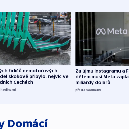
lých řidičů nemotorových
Za újmu Instagramu a
del skokově přibylo, nejvíc ve
dětem musí Meta zaplat
edních Čechách
miliardy dolarů
2
hodinami
před 3
hodinami
ky
Domácí