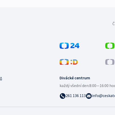
Č
Divácké centrum
ů
každý všední den:
8:00—16:00 ho
261 136 113
info@ceskate