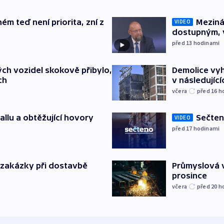
ém teď není priorita, zní z
Meziná
VIDEO
dostupným, 
před 13
hodinami
ch vozidel skokově přibylo,
Demolice vyh
ch
v následujíc
včera
před 16
h
allu a obtěžující hovory
Sečten
VIDEO
před 17
hodinami
o zakázky při dostavbě
Průmyslová v
prosince
včera
před 20
h