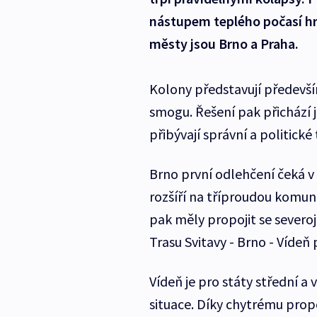
nástupem teplého počasí hro
městy jsou Brno a Praha.
Kolony představují především
smogu. Řešení pak přichází 
přibývají správní a politické
Brno první odlehčení čeká v
rozšíří na tříproudou komun
pak měly propojit se severo
Trasu Svitavy - Brno - Vídeň p
Vídeň je pro státy střední a
situace. Díky chytrému prop