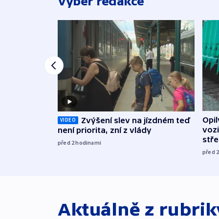
Výběr redakce
Opi
Zvýšení slev na jízdném teď
VIDEO
vozi
není priorita, zní z vlády
stř
před 2
hodinami
před 
Aktuálně z rubri