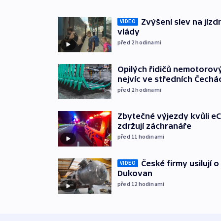
Zvýšení slev na jízdn
VIDEO
vlády
před 2
hodinami
Opilých řidičů nemotorový
nejvíc ve středních Čechá
před 2
hodinami
Zbytečné výjezdy kvůli eC
zdržují záchranáře
před 11
hodinami
České firmy usilují 
VIDEO
Dukovan
před 12
hodinami