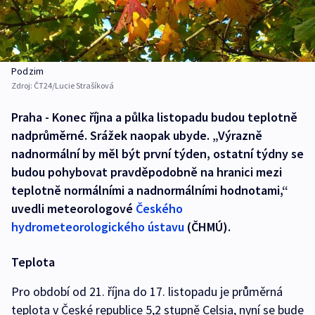
Podzim
Zdroj:
ČT24/Lucie Strašíková
Praha - Konec října a půlka listopadu budou teplotně
nadprůměrné. Srážek naopak ubyde. „Výrazně
nadnormální by měl být první týden, ostatní týdny se
budou pohybovat pravděpodobně na hranici mezi
teplotně normálními a nadnormálními hodnotami,“
uvedli meteorologové
Českého
hydrometeorologického ústavu
(ČHMÚ).
Teplota
Pro období od 21. října do 17. listopadu je průměrná
teplota v České republice 5,2 stupně Celsia, nyní se bude