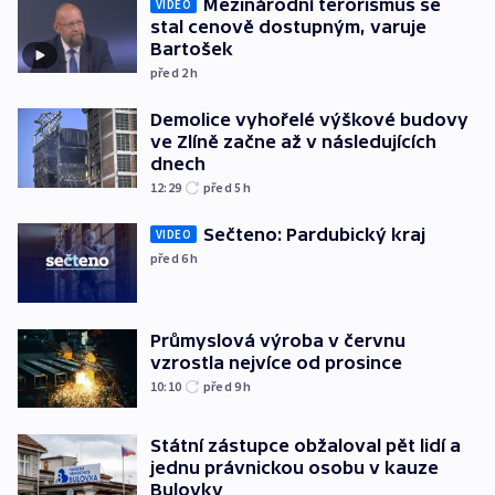
Mezinárodní terorismus se
VIDEO
stal cenově dostupným, varuje
Bartošek
před 2
h
Demolice vyhořelé výškové budovy
ve Zlíně začne až v následujících
dnech
12:29
před 5
h
Sečteno: Pardubický kraj
VIDEO
před 6
h
Průmyslová výroba v červnu
vzrostla nejvíce od prosince
10:10
před 9
h
Státní zástupce obžaloval pět lidí a
jednu právnickou osobu v kauze
Bulovky