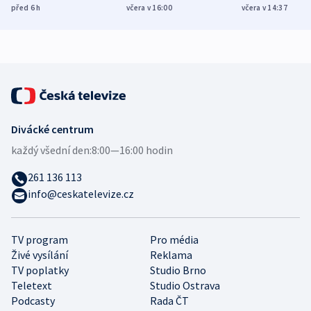
různých zemí
dohodu o
Bojovali na s
před 6
h
včera v 16:00
včera v 14:37
demografii
Ruska
Divácké centrum
každý všední den:
8:00—16:00 hodin
261 136 113
info@ceskatelevize.cz
TV program
Pro média
Živé vysílání
Reklama
TV poplatky
Studio Brno
Teletext
Studio Ostrava
Podcasty
Rada ČT