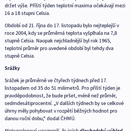
držet výše. Příští týden teplotní maxima očekávají mezi
16 a 18 stupni Celsia.
Období od 21. října do 17. listopadu bylo nejteplejší v
roce 2004, kdy se průměrná teplota vyšplhala na 7,8
stupně Celsia. Naopak nejchladnější byl rok 1965,
teplotní průměr pro uvedené období byl tehdy dva
stupně Celsia.
Srážky
Srážek je průměrně ve čtyřech týdnech před 17.
listopadem od 35 do 51 milimetrů. Pro příští týden je
pravděpodobnost, že bude pršet, méně než průměr,
sedmdesátiprocentní. „V dalších týdnech by se celkové
úhrny měly pohybovat v rozpětí běžných hodnot pro
danou roční dobu,“ dodal ČHMÚ.
Meteorologové upozornili, že jejich
dlouhodobý výhled