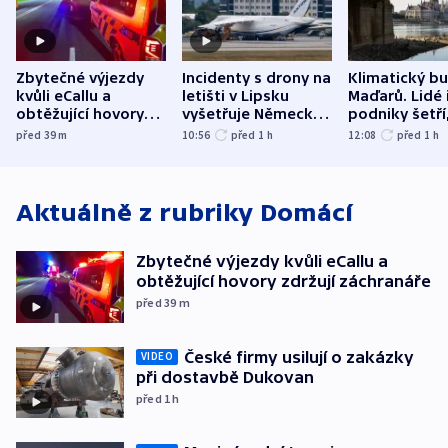
Zbytečné výjezdy
Incidenty s drony na
Klimatický b
kvůli eCallu a
letišti v Lipsku
Maďarů. Lidé 
obtěžující hovory
vyšetřuje Německo
podniky šetří
zdržují záchranáře
jako úmyslný pokus
omezuje se d
před 39
m
10:56
před 1
h
12:08
před 1
h
o způsobení
i svícení
exploze
Aktuálně z rubriky
Domácí
Zbytečné výjezdy kvůli eCallu a
obtěžující hovory zdržují záchranáře
před 39
m
České firmy usilují o zakázky
VIDEO
při dostavbě Dukovan
před 1
h