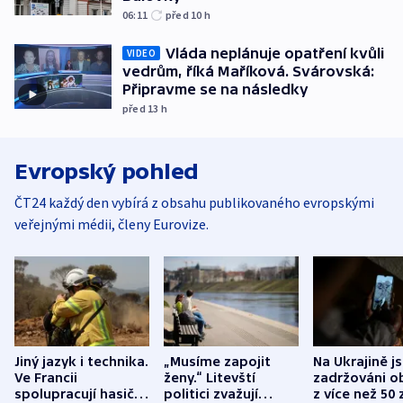
06:11
před 10
h
Vláda neplánuje opatření kvůli
VIDEO
vedrům, říká Maříková. Svárovská:
Připravme se na následky
před 13
h
Evropský pohled
ČT24 každý den vybírá z obsahu publikovaného evropskými
veřejnými médii, členy Eurovize.
Jiný jazyk i technika.
„Musíme zapojit
Na Ukrajině j
Ve Francii
ženy.“ Litevští
zadržováni o
spolupracují hasiči z
politici zvažují
z více než 50 