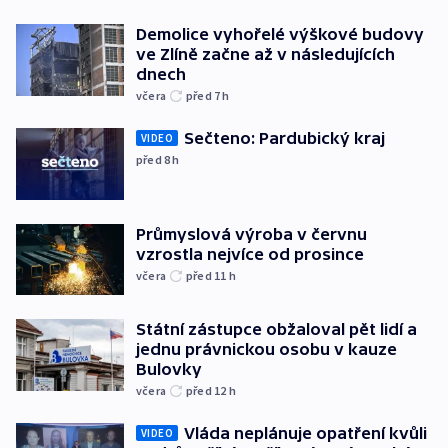
Demolice vyhořelé výškové budovy
ve Zlíně začne až v následujících
dnech
včera
před 7
h
Sečteno: Pardubický kraj
VIDEO
před 8
h
Průmyslová výroba v červnu
vzrostla nejvíce od prosince
včera
před 11
h
Státní zástupce obžaloval pět lidí a
jednu právnickou osobu v kauze
Bulovky
včera
před 12
h
Vláda neplánuje opatření kvůli
VIDEO