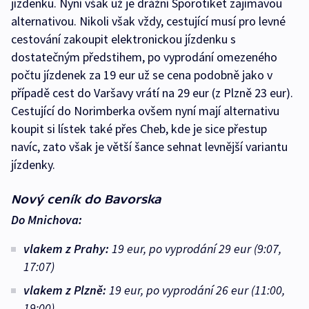
jízdenku. Nyní však už je drážní Sporotiket zajímavou
alternativou. Nikoli však vždy, cestující musí pro levné
cestování zakoupit elektronickou jízdenku s
dostatečným předstihem, po vyprodání omezeného
počtu jízdenek za 19 eur už se cena podobně jako v
případě cest do Varšavy vrátí na 29 eur (z Plzně 23 eur).
Cestující do Norimberka ovšem nyní mají alternativu
koupit si lístek také přes Cheb, kde je sice přestup
navíc, zato však je větší šance sehnat levnější variantu
jízdenky.
Nový ceník do Bavorska
Do Mnichova:
vlakem z Prahy:
19 eur, po vyprodání 29 eur (9:07,
17:07)
vlakem z Plzně:
19 eur, po vyprodání 26 eur (11:00,
19:00)