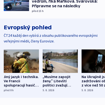
vedrům, říká Maříková. Svárovská:
Připravme se na následky
před 15
h
Evropský pohled
ČT24 každý den vybírá z obsahu publikovaného evropskými
veřejnými médii, členy Eurovize.
Jiný jazyk i technika.
„Musíme zapojit
Na Ukrajině j
Ve Francii
ženy.“ Litevští
zadržováni o
spolupracují hasiči z
politici zvažují
z více než 50 
různých zemí
dohodu o
Bojovali na s
před 8
h
5. 8. 2026
5. 8. 2026
demografii
Ruska