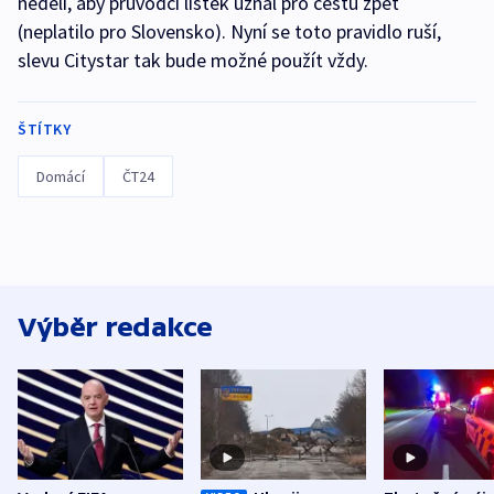
neděli, aby průvodčí lístek uznal pro cestu zpět
(neplatilo pro Slovensko). Nyní se toto pravidlo ruší,
slevu Citystar tak bude možné použít vždy.
ŠTÍTKY
Domácí
ČT24
Výběr redakce