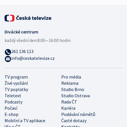
Divácké centrum
každý všední den:
8:00—16:00 hodin
261 136 113
info@ceskatelevize.cz
TV program
Pro média
Živé vysílání
Reklama
TV poplatky
Studio Brno
Teletext
Studio Ostrava
Podcasty
Rada ČT
Počasí
Kariéra
E-shop
Podávání námětů
Mobilní a TV aplikace
Časté dotazy
Vše o ČT
Kontakty