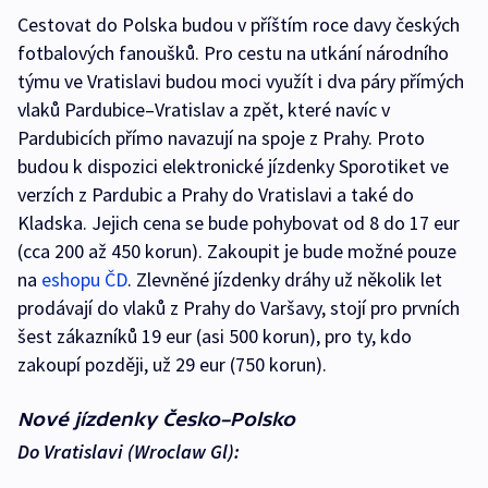
Cestovat do Polska budou v příštím roce davy českých
fotbalových fanoušků. Pro cestu na utkání národního
týmu ve Vratislavi budou moci využít i dva páry přímých
vlaků Pardubice–Vratislav a zpět, které navíc v
Pardubicích přímo navazují na spoje z Prahy. Proto
budou k dispozici elektronické jízdenky Sporotiket ve
verzích z Pardubic a Prahy do Vratislavi a také do
Kladska. Jejich cena se bude pohybovat od 8 do 17 eur
(cca 200 až 450 korun). Zakoupit je bude možné pouze
na
eshopu ČD
. Zlevněné jízdenky dráhy už několik let
prodávají do vlaků z Prahy do Varšavy, stojí pro prvních
šest zákazníků 19 eur (asi 500 korun), pro ty, kdo
zakoupí později, už 29 eur (750 korun).
Nové jízdenky Česko–Polsko
Do Vratislavi (Wroclaw Gl):