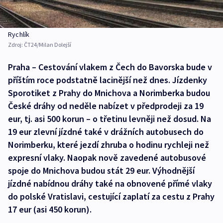
Rychlík
Zdroj:
ČT24/Milan Dolejší
Praha – Cestování vlakem z Čech do Bavorska bude v
příštím roce podstatně lacinější než dnes. Jízdenky
Sporotiket z Prahy do Mnichova a Norimberka budou
České dráhy od neděle nabízet v předprodeji za 19
eur, tj. asi 500 korun – o třetinu levněji než dosud. Na
19 eur zlevní jízdné také v drážních autobusech do
Norimberku, které jezdí zhruba o hodinu rychleji než
expresní vlaky. Naopak nově zavedené autobusové
spoje do Mnichova budou stát 29 eur. Výhodnější
jízdné nabídnou dráhy také na obnovené přímé vlaky
do polské Vratislavi, cestující zaplatí za cestu z Prahy
17 eur (asi 450 korun).