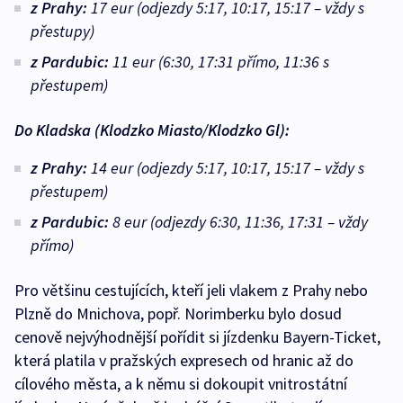
z Prahy:
17 eur (odjezdy 5:17, 10:17, 15:17 – vždy s
přestupy)
z Pardubic:
11 eur (6:30, 17:31 přímo, 11:36 s
přestupem)
Do Kladska (Klodzko Miasto/Klodzko Gl):
z Prahy:
14 eur (odjezdy 5:17, 10:17, 15:17 – vždy s
přestupem)
z Pardubic:
8 eur (odjezdy 6:30, 11:36, 17:31 – vždy
přímo)
Pro většinu cestujících, kteří jeli vlakem z Prahy nebo
Plzně do Mnichova, popř. Norimberku bylo dosud
cenově nejvýhodnější pořídit si jízdenku Bayern-Ticket,
která platila v pražských expresech od hranic až do
cílového města, a k němu si dokoupit vnitrostátní