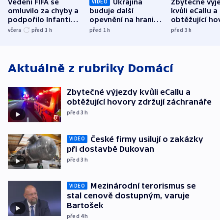
Vedení FIFA se
Ukrajina
Zbytečné výj
VIDEO
omluvilo za chyby a
buduje další
kvůli eCallu a
podpořilo Infantina.
opevnění na hranici
obtěžující ho
UEFA trvá na
s Běloruskem
zdržují záchr
včera
před 1
h
před 1
h
před 3
h
bojkotu
Aktuálně z rubriky
Domácí
Zbytečné výjezdy kvůli eCallu a
obtěžující hovory zdržují záchranáře
před 3
h
České firmy usilují o zakázky
VIDEO
při dostavbě Dukovan
před 3
h
Mezinárodní terorismus se
VIDEO
stal cenově dostupným, varuje
Bartošek
před 4
h