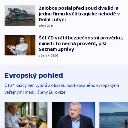
Žalobce poslal před soud dva lidi a
jednu firmu kvůli tragické nehodě v
Dolní Lutyni
před 22
h
Šéf ČD vrátil bezpečnostní prověrku,
ministr to nechá prověřit, píší
Seznam Zprávy
včera v 09:06
Evropský pohled
ČT24 každý den vybírá z obsahu publikovaného evropskými
veřejnými médii, členy Eurovize.