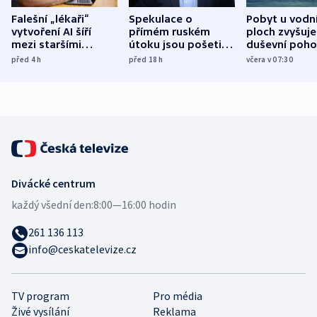
Falešní „lékaři“
Spekulace o
Pobyt u vodn
vytvoření AI šíří
přímém ruském
ploch zvyšuje
mezi staršími
útoku jsou pošetilé,
duševní poho
Poláky nebezpečné
míní estonský
ukázala
před 4
h
před 18
h
včera v 07:30
zdravotní rady
bezpečnostní
mezinárodní 
expert
Divácké centrum
každý všední den:
8:00—16:00 hodin
261 136 113
info@ceskatelevize.cz
TV program
Pro média
Živé vysílání
Reklama