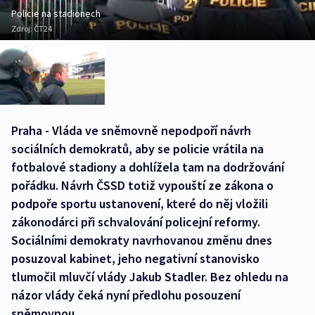
Policie na stadionech
Zdroj:
ČT24
Praha - Vláda ve sněmovně nepodpoří návrh
sociálních demokratů, aby se policie vrátila na
fotbalové stadiony a dohlížela tam na dodržování
pořádku. Návrh ČSSD totiž vypouští ze zákona o
podpoře sportu ustanovení, které do něj vložili
zákonodárci při schvalování policejní reformy.
Sociálními demokraty navrhovanou změnu dnes
posuzoval kabinet, jeho negativní stanovisko
tlumočil mluvčí vlády Jakub Stadler. Bez ohledu na
názor vlády čeká nyní předlohu posouzení
sněmovnou.