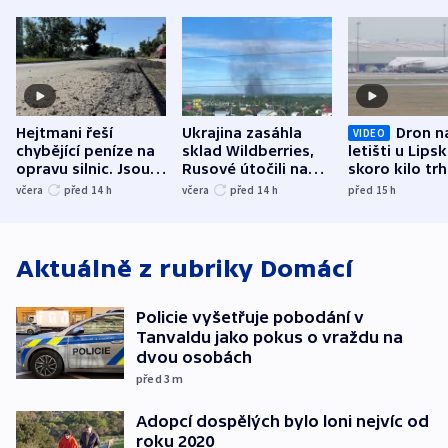
Hejtmani řeší
Ukrajina zasáhla
Dron n
VIDEO
chybějící peníze na
sklad Wildberries,
letišti u Lips
opravu silnic. Jsou
Rusové útočili na
skoro kilo trh
nenárokové, namítá
trh, hasiče či
indicie ukazuj
včera
před 14
h
včera
před 14
h
před 15
h
ministerstvo
stadion
Rusko
Aktuálně z rubriky
Domácí
Policie vyšetřuje pobodání v
Tanvaldu jako pokus o vraždu na
dvou osobách
před 3
m
Adopcí dospělých bylo loni nejvíc od
roku 2020