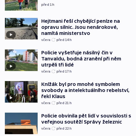
před 1
h
Hejtmani řeší chybějící peníze na
opravu silnic. Jsou nenárokové,
namítá ministerstvo
včera
před 14
h
Policie vyšetřuje násilný čin v
Tanvaldu, bodná zranění při něm
utrpěli tři lidé
včera
před 17
h
Knížák byl pro mnohé symbolem
svobody a intelektuálního rebelství,
řekl Klaus
včera
před 21
h
Policie obvinila pět lidí v souvislosti s
veřejnou soutěží Správy železnic
včera
před 22
h