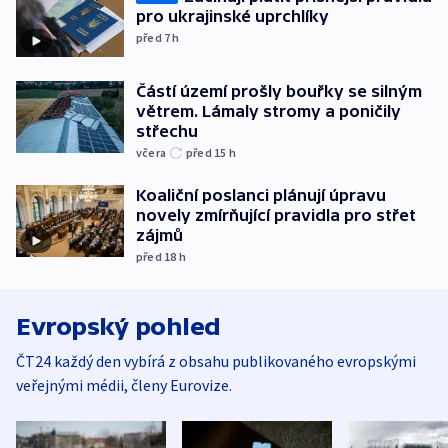
pro ukrajinské uprchlíky
před 7
h
Částí území prošly bouřky se silným
větrem. Lámaly stromy a poničily
střechu
včera
před 15
h
Koaliční poslanci plánují úpravu
novely zmírňující pravidla pro střet
zájmů
před 18
h
Evropský pohled
ČT24 každý den vybírá z obsahu publikovaného evropskými
veřejnými médii, členy Eurovize.