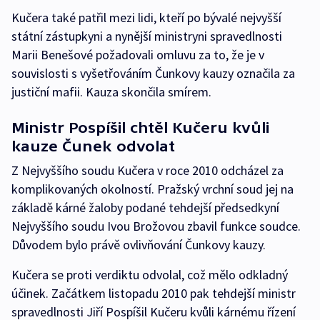
Kučera také patřil mezi lidi, kteří po bývalé nejvyšší
státní zástupkyni a nynější ministryni spravedlnosti
Marii Benešové požadovali omluvu za to, že je v
souvislosti s vyšetřováním Čunkovy kauzy označila za
justiční mafii. Kauza skončila smírem.
Ministr Pospíšil chtěl Kučeru kvůli
kauze Čunek odvolat
Z Nejvyššího soudu Kučera v roce 2010 odcházel za
komplikovaných okolností. Pražský vrchní soud jej na
základě kárné žaloby podané tehdejší předsedkyní
Nejvyššího soudu Ivou Brožovou zbavil funkce soudce.
Důvodem bylo právě ovlivňování Čunkovy kauzy.
Kučera se proti verdiktu odvolal, což mělo odkladný
účinek. Začátkem listopadu 2010 pak tehdejší ministr
spravedlnosti Jiří Pospíšil Kučeru kvůli kárnému řízení