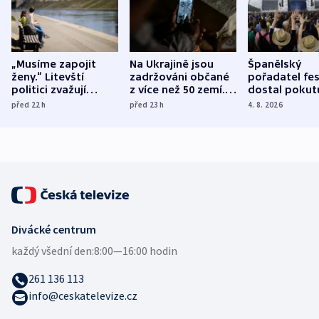
„Musíme zapojit
Na Ukrajině jsou
Španělský
ženy.“ Litevští
zadržováni občané
pořadatel fes
politici zvažují
z více než 50 zemí.
dostal pokut
dohodu o
Bojovali na straně
nekalé prakti
před 22
h
před 23
h
4. 8. 2026
demografii
Ruska
Divácké centrum
každý všední den:
8:00—16:00 hodin
261 136 113
info@ceskatelevize.cz