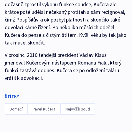
dočasně zprostil výkonu funkce soudce, Kučera ale
krátce poté udělal nečekaný protitah a sám rezignoval,
čímž Pospíšilův krok pozbyl platnosti a skončilo také
odvolací kárné řízení. Po několika měsících odešel
Kučera do penze s čistým štítem. Kvůli věku by tak jako
tak musel skončit.
V prosinci 2010 tehdejší prezident Václav Klaus
jmenoval Kučerovým nástupcem Romana Fialu, který
funkci zastává dodnes. Kučera se po odložení taláru
vrátil k advokacii.
ŠTÍTKY
Domácí
Pavel Kučera
Nejvyšší soud