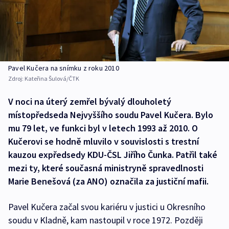
Pavel Kučera na snímku z roku 2010
Zdroj:
Kateřina Šulová/ČTK
V noci na úterý zemřel bývalý dlouholetý
místopředseda Nejvyššího soudu Pavel Kučera. Bylo
mu 79 let, ve funkci byl v letech 1993 až 2010. O
Kučerovi se hodně mluvilo v souvislosti s trestní
kauzou expředsedy KDU-ČSL Jiřího Čunka. Patřil také
mezi ty, které současná ministryně spravedlnosti
Marie Benešová (za ANO) označila za justiční mafii.
Pavel Kučera začal svou kariéru v justici u Okresního
soudu v Kladně, kam nastoupil v roce 1972. Později