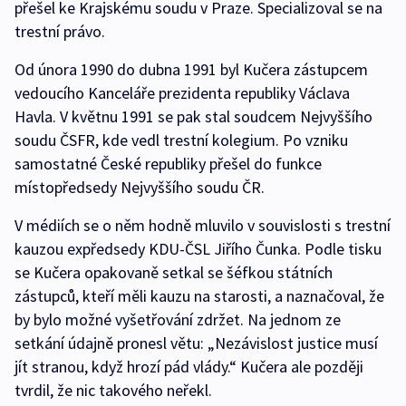
přešel ke Krajskému soudu v Praze. Specializoval se na
trestní právo.
Od února 1990 do dubna 1991 byl Kučera zástupcem
vedoucího Kanceláře prezidenta republiky Václava
Havla. V květnu 1991 se pak stal soudcem Nejvyššího
soudu ČSFR, kde vedl trestní kolegium. Po vzniku
samostatné České republiky přešel do funkce
místopředsedy Nejvyššího soudu ČR.
V médiích se o něm hodně mluvilo v souvislosti s trestní
kauzou expředsedy KDU-ČSL Jiřího Čunka. Podle tisku
se Kučera opakovaně setkal se šéfkou státních
zástupců, kteří měli kauzu na starosti, a naznačoval, že
by bylo možné vyšetřování zdržet. Na jednom ze
setkání údajně pronesl větu: „Nezávislost justice musí
jít stranou, když hrozí pád vlády.“ Kučera ale později
tvrdil, že nic takového neřekl.