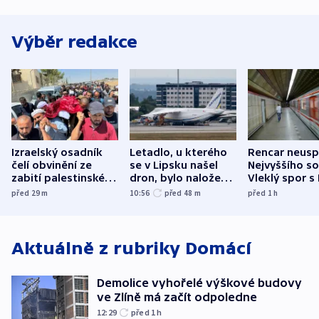
Výběr redakce
Izraelský osadník
Letadlo, u kterého
Rencar neusp
čelí obvinění ze
se v Lipsku našel
Nejvyššího s
zabití palestinského
dron, bylo naložené
Vleklý spor s
aktivisty
municí, píší média
reklamní plo
před 29
m
10:56
před 48
m
před 1
h
končí
Aktuálně z rubriky
Domácí
Demolice vyhořelé výškové budovy
ve Zlíně má začít odpoledne
12:29
před 1
h