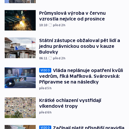
Průmyslová výroba v červnu
vzrostla nejvíce od prosince
10:10
před 2
h
Státní zástupce obžaloval pět lidí a
jednu právnickou osobu v kauze
Bulovky
06:11
před 2
h
Vláda neplánuje opatření kvůli
VIDEO
vedrům, říká Maříková. Svárovská:
Připravme se na následky
před 5
h
Krátké ochlazení vystřídají
víkendové tropy
před 6
h
Začínají platit přísnější pravidla
VIDEO