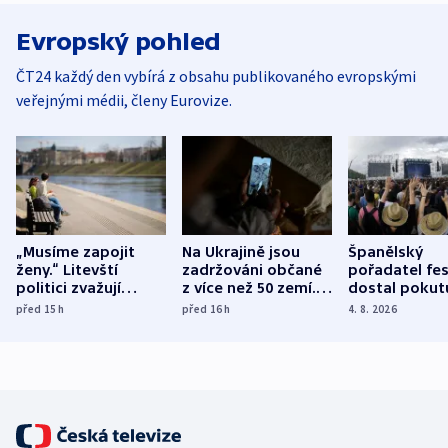
Evropský pohled
ČT24 každý den vybírá z obsahu publikovaného evropskými
veřejnými médii, členy Eurovize.
„Musíme zapojit
Na Ukrajině jsou
Španělský
ženy.“ Litevští
zadržováni občané
pořadatel fes
politici zvažují
z více než 50 zemí.
dostal pokut
dohodu o
Bojovali na straně
nekalé prakti
před 15
h
před 16
h
4. 8. 2026
demografii
Ruska