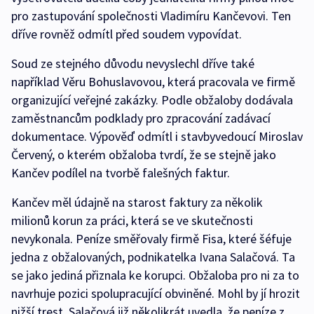
pro zastupování společnosti Vladimíru Kančevovi. Ten
dříve rovněž odmítl před soudem vypovídat.
Soud ze stejného důvodu nevyslechl dříve také
například Věru Bohuslavovou, která pracovala ve firmě
organizující veřejné zakázky. Podle obžaloby dodávala
zaměstnancům podklady pro zpracování zadávací
dokumentace. Výpověď odmítl i stavbyvedoucí Miroslav
Červený, o kterém obžaloba tvrdí, že se stejně jako
Kančev podílel na tvorbě falešných faktur.
Kančev měl údajně na starost faktury za několik
milionů korun za práci, která se ve skutečnosti
nevykonala. Peníze směřovaly firmě Fisa, které šéfuje
jedna z obžalovaných, podnikatelka Ivana Salačová. Ta
se jako jediná přiznala ke korupci. Obžaloba pro ni za to
navrhuje pozici spolupracující obviněné. Mohl by jí hrozit
nižší trest. Salačová již několikrát uvedla, že peníze z