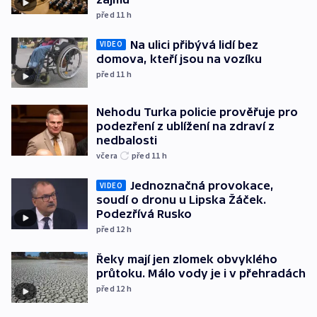
před 11
h
Na ulici přibývá lidí bez
VIDEO
domova, kteří jsou na vozíku
před 11
h
Nehodu Turka policie prověřuje pro
podezření z ublížení na zdraví z
nedbalosti
včera
před 11
h
Jednoznačná provokace,
VIDEO
soudí o dronu u Lipska Žáček.
Podezřívá Rusko
před 12
h
Řeky mají jen zlomek obvyklého
průtoku. Málo vody je i v přehradách
před 12
h