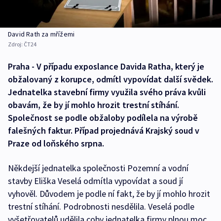
David Rath za mřížemi
Zdroj:
ČT24
Praha - V případu exposlance Davida Ratha, který je
obžalovaný z korupce, odmítl vypovídat další svědek.
Jednatelka stavební firmy využila svého práva kvůli
obavám, že by jí mohlo hrozit trestní stíhání.
Společnost se podle obžaloby podílela na výrobě
falešných faktur. Případ projednává Krajský soud v
Praze od loňského srpna.
Někdejší jednatelka společnosti Pozemní a vodní
stavby Eliška Veselá odmítla vypovídat a soud jí
vyhověl. Důvodem je podle ní fakt, že by jí mohlo hrozit
trestní stíhání. Podrobnosti nesdělila. Veselá podle
vyšetřovatelů udělila coby jednatelka firmy plnou moc