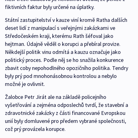
fiktivních faktur byly určené na úplatky.
Státní zastupitelství v kauze viní kromě Ratha dalších
deset lidí z manipulací s veřejnými zakázkami ve
Středočeském kraji, kterému Rath šéfoval jako
hejtman. Údajně věděl o korupci a přebíral provize.
Někdejší politik vinu odmítá a kauzu označuje jako
politický proces. Podle něj se ho snažila konkurence
zbavit coby nepohodlného opozičního politika. Tendry
byly prý pod mnohonásobnou kontrolou a nebylo
možné je ovlivnit.
Žalobce Petr Jirát ale na základě policejního
vyšetřování a zejména odposlechů tvrdí, že stavební a
zdravotnické zakázky z části financované Evropskou
unií byly domluvené pro předem vybrané společnosti,
což prý provázela korupce.