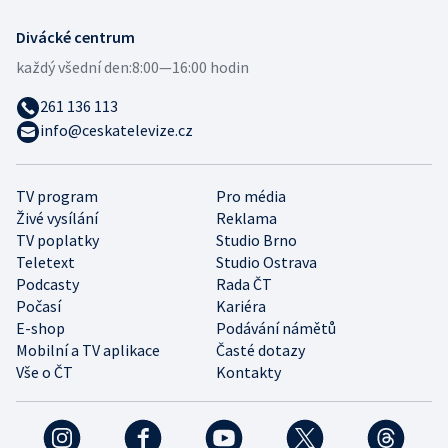
Divácké centrum
každý všední den:
8:00—16:00 hodin
261 136 113
info@ceskatelevize.cz
TV program
Pro média
Živé vysílání
Reklama
TV poplatky
Studio Brno
Teletext
Studio Ostrava
Podcasty
Rada ČT
Počasí
Kariéra
E-shop
Podávání námětů
Mobilní a TV aplikace
Časté dotazy
Vše o ČT
Kontakty