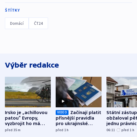
ŠTÍTKY
Domácí
ČT24
Výběr redakce
Irsko je „achillovou
Začínají platit
Státní zástu
VIDEO
patou“ Evropy,
přísnější pravidla
obžaloval pět 
vyzbrojit ho má
pro ukrajinské
jednu právni
Francie
uprchlíky
osobu v kauz
před 35
m
před 1
h
06:11
před 1
h
Bulovky