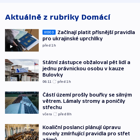
Aktuálně z rubriky
Domácí
Začínají platit přísnější pravidla
VIDEO
pro ukrajinské uprchlíky
před 1
h
Státní zástupce obžaloval pět lidí a
jednu právnickou osobu v kauze
Bulovky
06:11
před 1
h
Částí území prošly bouřky se silným
větrem. Lámaly stromy a poničily
střechu
včera
před 8
h
Koaliční poslanci plánují úpravu
novely zmírňující pravidla pro střet
zájmů