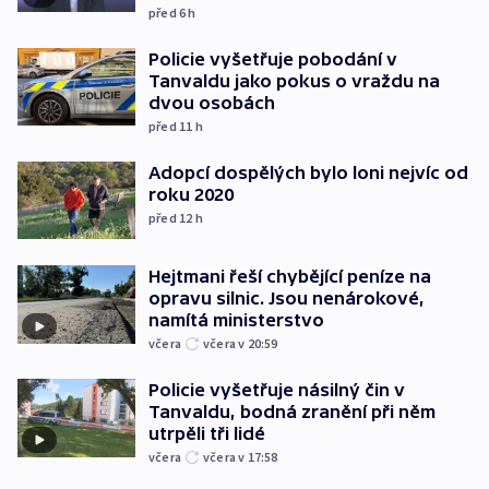
před 6
h
Policie vyšetřuje pobodání v
Tanvaldu jako pokus o vraždu na
dvou osobách
před 11
h
Adopcí dospělých bylo loni nejvíc od
roku 2020
před 12
h
Hejtmani řeší chybějící peníze na
opravu silnic. Jsou nenárokové,
namítá ministerstvo
včera
včera v 20:59
Policie vyšetřuje násilný čin v
Tanvaldu, bodná zranění při něm
utrpěli tři lidé
včera
včera v 17:58