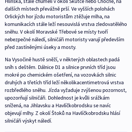
Hlinska, stále chumelí v okolí Skutče nebo Chocně, na
dalších místech převážně prší. Ve vyšších polohách
Orlických hor jízdu motoristům ztěžuje mlha, na
komunikacích stále leží nesouvislá vrstva zledovatělého
sněhu. V okolí Moravské Třebové se místy tvoří
nebezpečné náledí, silničáři motoristy varují především
před zastíněnými úseky a mosty.
Na Vysočině hustě sněží, v některých oblastech padá
sníh s deštěm. Dálnice D1 a silnice prvních tříd jsou
mokré po chemickém ošetření, na vozovkách silnic
druhých a třetích tříd leží několikacentimetrová vrstva
rozbředlého sněhu. Jízda vyžaduje zvýšenou pozornost,
upozorňují silničáři. Dohlednost je kvůli srážkám
snížená, na Jihlavsku a Havlíčkobrodsku se navíc
objevují mlhy. Z okolí Štoků na Havlíčkobrodsku hlásí
silničáři výskyt náledí.