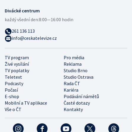
Divácké centrum
každý všední den:
8:00—16:00 hodin
261 136 113
info@ceskatelevize.cz
TV program
Pro média
Živé vysílání
Reklama
TV poplatky
Studio Brno
Teletext
Studio Ostrava
Podcasty
Rada ČT
Počasí
Kariéra
E-shop
Podávání námětů
Mobilní a TV aplikace
Časté dotazy
Vše o ČT
Kontakty