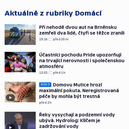
Aktuálně z rubriky
Domácí
Při nehodě dvou aut na Brněnsku
zemřeli dva lidé, čtyři se těžce zranili
19:16
před 30
m
Účastníci pochodu Pride upozorňují
na trvající nerovnosti i společenskou
atmosféru
12:02
před 1
h
Domovu Mutice hrozí
VIDEO
maximální pokuta. Neregistrovaná
péče by mohla být trestná
před 2
h
Řeky vysychají a podzemní vody
ubývá. Hydrolog: Klíčem je
zadržování vody