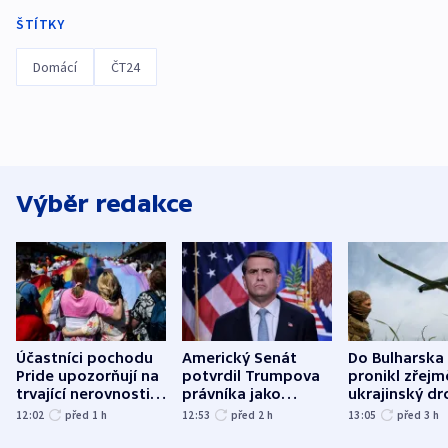
ŠTÍTKY
Domácí
ČT24
Výběr redakce
Účastníci pochodu
Americký Senát
Do Bulharska
Pride upozorňují na
potvrdil Trumpova
pronikl zřejm
trvající nerovnosti i
právníka jako
ukrajinský dr
společenskou
ministra
explodoval k
12:02
před 1
h
12:53
před 2
h
13:05
před 3
h
atmosféru
spravedlnosti
od plynovod