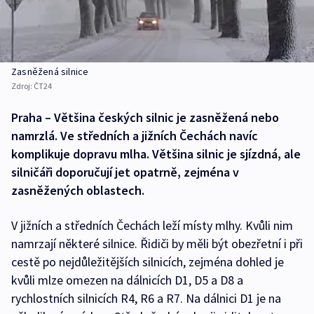
Zasněžená silnice
Zdroj:
ČT24
Praha – Většina českých silnic je zasněžená nebo
namrzlá. Ve středních a jižních Čechách navíc
komplikuje dopravu mlha. Většina silnic je sjízdná, ale
silničáři doporučují jet opatrně, zejména v
zasněžených oblastech.
V jižních a středních Čechách leží místy mlhy. Kvůli nim
namrzají některé silnice. Řidiči by měli být obezřetní i při
cestě po nejdůležitějších silnicích, zejména dohled je
kvůli mlze omezen na dálnicích D1, D5 a D8 a
rychlostních silnicích R4, R6 a R7. Na dálnici D1 je na