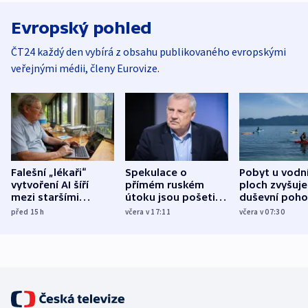
Evropský pohled
ČT24 každý den vybírá z obsahu publikovaného evropskými
veřejnými médii, členy Eurovize.
Falešní „lékaři“
Spekulace o
Pobyt u vodn
vytvoření AI šíří
přímém ruském
ploch zvyšuje
mezi staršími
útoku jsou pošetilé,
duševní poho
Poláky nebezpečné
míní estonský
ukázala
před 15
h
včera v 17:11
včera v 07:30
zdravotní rady
bezpečnostní
mezinárodní 
expert