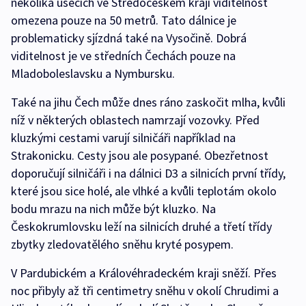
několika úsecích ve Středočeském kraji viditelnost
omezena pouze na 50 metrů. Tato dálnice je
problematicky sjízdná také na Vysočině. Dobrá
viditelnost je ve středních Čechách pouze na
Mladoboleslavsku a Nymbursku.
Také na jihu Čech může dnes ráno zaskočit mlha, kvůli
níž v některých oblastech namrzají vozovky. Před
kluzkými cestami varují silničáři například na
Strakonicku. Cesty jsou ale posypané. Obezřetnost
doporučují silničáři i na dálnici D3 a silnicích první třídy,
které jsou sice holé, ale vlhké a kvůli teplotám okolo
bodu mrazu na nich může být kluzko. Na
Českokrumlovsku leží na silnicích druhé a třetí třídy
zbytky zledovatělého sněhu kryté posypem.
V Pardubickém a Královéhradeckém kraji sněží. Přes
noc přibyly až tři centimetry sněhu v okolí Chrudimi a