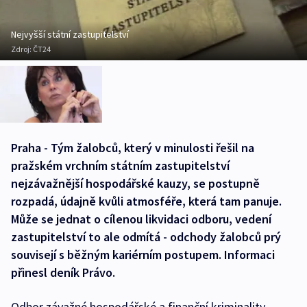
Nejvyšší státní zastupitelství
Zdroj:
ČT24
Praha - Tým žalobců, který v minulosti řešil na
pražském vrchním státním zastupitelství
nejzávažnější hospodářské kauzy, se postupně
rozpadá, údajně kvůli atmosféře, která tam panuje.
Může se jednat o cílenou likvidaci odboru, vedení
zastupitelství to ale odmítá - odchody žalobců prý
souvisejí s běžným kariérním postupem. Informaci
přinesl deník Právo.
Odbor závažné hospodářské a finanční kriminality,