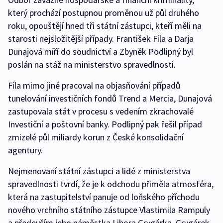
který prochází postupnou proměnou už půl druhého
roku, opouštějí hned tři státní zástupci, kteří měli na
starosti nejsložitější případy. František Fíla a Darja
Dunajová míří do soudnictví a Zbyněk Podlipný byl
poslán na stáž na ministerstvo spravedlnosti.
Fíla mimo jiné pracoval na objasňování případů
tunelování investičních fondů Trend a Mercia, Dunajová
zastupovala stát v procesu s vedením zkrachovalé
Investiční a poštovní banky. Podlipný pak řešil případ
zmizelé půl miliardy korun z České konsolidační
agentury.
Nejmenovaní státní zástupci a lidé z ministerstva
spravedlnosti tvrdí, že je k odchodu přiměla atmosféra,
která na zastupitelství panuje od loňského příchodu
nového vrchního státního zástupce Vlastimila Rampuly
a především jeho náměstka Libora Grygárka. Grygárek,