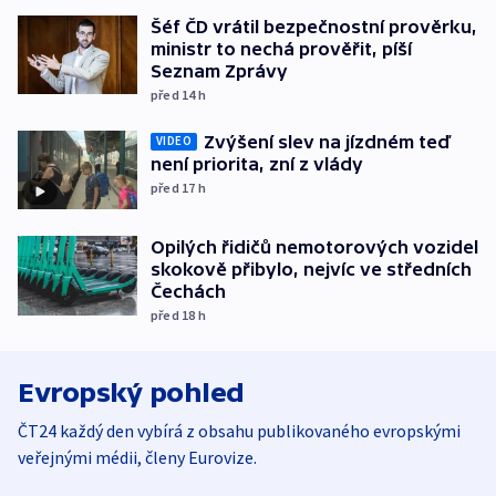
Šéf ČD vrátil bezpečnostní prověrku,
ministr to nechá prověřit, píší
Seznam Zprávy
před 14
h
Zvýšení slev na jízdném teď
VIDEO
není priorita, zní z vlády
před 17
h
Opilých řidičů nemotorových vozidel
skokově přibylo, nejvíc ve středních
Čechách
před 18
h
Evropský pohled
ČT24 každý den vybírá z obsahu publikovaného evropskými
veřejnými médii, členy Eurovize.