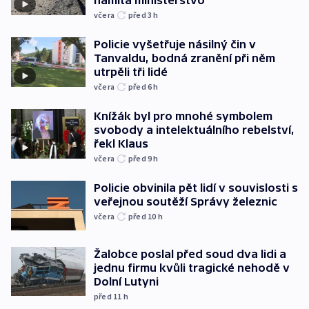
namítá ministerstvo
včera
před 3
h
Policie vyšetřuje násilný čin v
Tanvaldu, bodná zranění při něm
utrpěli tři lidé
včera
před 6
h
Knížák byl pro mnohé symbolem
svobody a intelektuálního rebelství,
řekl Klaus
včera
před 9
h
Policie obvinila pět lidí v souvislosti s
veřejnou soutěží Správy železnic
včera
před 10
h
Žalobce poslal před soud dva lidi a
jednu firmu kvůli tragické nehodě v
Dolní Lutyni
před 11
h