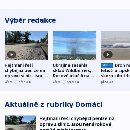
Výběr redakce
Hejtmani řeší
Ukrajina zasáhla
Dron n
VIDEO
chybějící peníze na
sklad Wildberries,
letišti u Lips
opravu silnic. Jsou
Rusové útočili na
skoro kilo trh
nenárokové, namítá
trh, hasiče či
indicie ukazuj
včera
před 3
h
včera
před 3
h
před 3
h
ministerstvo
stadion
Rusko
Aktuálně z rubriky
Domácí
Hejtmani řeší chybějící peníze na
opravu silnic. Jsou nenárokové,