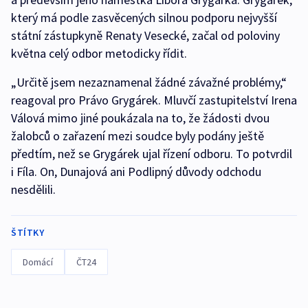
který má podle zasvěcených silnou podporu nejvyšší
státní zástupkyně Renaty Vesecké, začal od poloviny
května celý odbor metodicky řídit.
„Určitě jsem nezaznamenal žádné závažné problémy,“
reagoval pro Právo Grygárek. Mluvčí zastupitelství Irena
Válová mimo jiné poukázala na to, že žádosti dvou
žalobců o zařazení mezi soudce byly podány ještě
předtím, než se Grygárek ujal řízení odboru. To potvrdil
i Fíla. On, Dunajová ani Podlipný důvody odchodu
nesdělili.
ŠTÍTKY
Domácí
ČT24