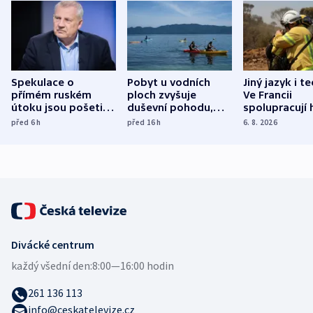
Spekulace o
Pobyt u vodních
Jiný jazyk i t
přímém ruském
ploch zvyšuje
Ve Francii
útoku jsou pošetilé,
duševní pohodu,
spolupracují h
míní estonský
ukázala
různých zemí
před 6
h
před 16
h
6. 8. 2026
bezpečnostní
mezinárodní studie
expert
Divácké centrum
každý všední den:
8:00—16:00 hodin
261 136 113
info@ceskatelevize.cz