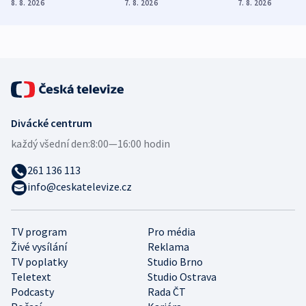
Poláky nebezpečné
míní estonský
ukázala
8. 8. 2026
7. 8. 2026
7. 8. 2026
zdravotní rady
bezpečnostní
mezinárodní 
expert
Divácké centrum
každý všední den:
8:00—16:00 hodin
261 136 113
info@ceskatelevize.cz
TV program
Pro média
Živé vysílání
Reklama
TV poplatky
Studio Brno
Teletext
Studio Ostrava
Podcasty
Rada ČT