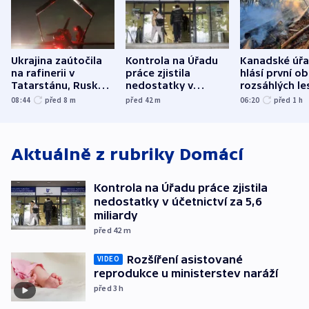
Ukrajina zaútočila
Kontrola na Úřadu
Kanadské úř
na rafinerii v
práce zjistila
hlásí první o
Tatarstánu, Rusko
nedostatky v
rozsáhlých le
udeřilo na Sumy a
účetnictví za 5,6
požárů
08:44
před 8
m
před 42
m
06:20
před 1
h
Oděsu
miliardy
Aktuálně z rubriky
Domácí
Kontrola na Úřadu práce zjistila
nedostatky v účetnictví za 5,6
miliardy
před 42
m
Rozšíření asistované
VIDEO
reprodukce u ministerstev naráží
před 3
h