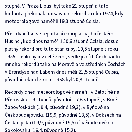
stupně. V Praze Libuši byl také 21 stupeň a tato
hodnota překonala dosavadní rekord z roku 1974, kdy
meteorologové naměřili 19,3 stupně Celsia.
Přes dvacítku se teplota přehoupla i v jihočeském
Husinci, kde dnes naměřili 20,6 stupně Celsia, dosud
platný rekord pro tuto stanici byl 19,5 stupně z roku
1955. Teplo bylo v celé zemi, vedle jižních Čech padlo
mnoho rekordů také na Moravě a ve středních Čechách.
V Brandýse nad Labem dnes měli 21,5 stupně Celsia,
původní rekord z roku 1968 byl 20,8 stupně.
Rekordy dnes meteorologové naměřili v Bělotíně na
Přerovsku (19 stupňů, původně 17,6 stupně), v Brně
Žabovřeskách (19,4, původně 19,3), v Byňově na
Českobudějovicku (19,9, původně 18,5), v Doksech na
Českolipsku (19,9, původně 19,5) či v Šindelové na
Sokolovsku (16,4, původně 15,2).