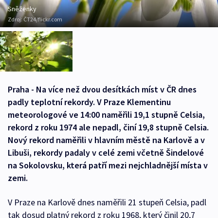
Sněženky
Zdroj:
ČT24/flickr.com
Praha - Na více než dvou desítkách míst v ČR dnes
padly teplotní rekordy. V Praze Klementinu
meteorologové ve 14:00 naměřili 19,1 stupně Celsia,
rekord z roku 1974 ale nepadl, činí 19,8 stupně Celsia.
Nový rekord naměřili v hlavním městě na Karlově a v
Libuši, rekordy padaly v celé zemi včetně Šindelové
na Sokolovsku, která patří mezi nejchladnější místa v
zemi.
V Praze na Karlově dnes naměřili 21 stupeň Celsia, padl
tak dosud platný rekord z roku 1968, který činil 20,7