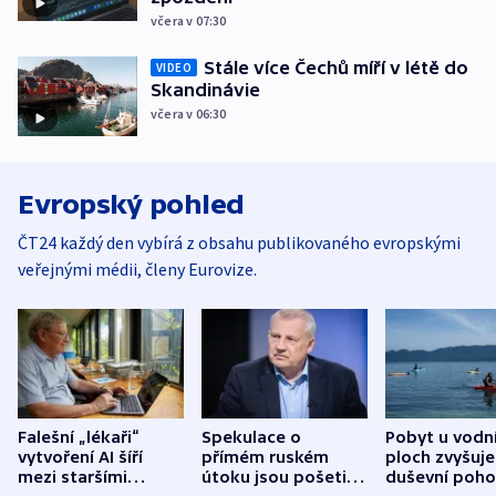
včera v 07:30
Stále více Čechů míří v létě do
VIDEO
Skandinávie
včera v 06:30
Evropský pohled
ČT24 každý den vybírá z obsahu publikovaného evropskými
veřejnými médii, členy Eurovize.
Falešní „lékaři“
Spekulace o
Pobyt u vodn
vytvoření AI šíří
přímém ruském
ploch zvyšuje
mezi staršími
útoku jsou pošetilé,
duševní poho