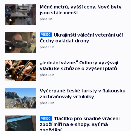
Méně metrů, vyšší ceny. Nové byty
jsou stále menší
před 3
h
Ukrajinští váleční veteráni učí
VIDEO
Čechy ovládat drony
před 13
h
„Jednání vázne.“ Odbory vyzývají
vládu ke schůzce o zvýšení platů
před 13
h
Vyčerpané české turisty v Rakousku
zachraňovaly vrtulníky
před 19
h
Tlačítko pro snadné vrácení
VIDEO
zboží míří na e-shopy. Byť má
zpoždění