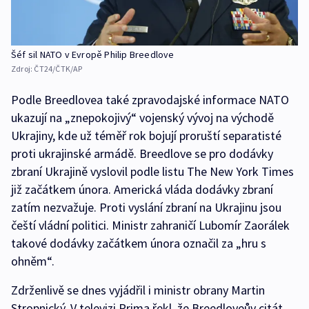
Šéf sil NATO v Evropě Philip Breedlove
Zdroj:
ČT24/ČTK/AP
Podle Breedlovea také zpravodajské informace NATO
ukazují na „znepokojivý“ vojenský vývoj na východě
Ukrajiny, kde už téměř rok bojují proruští separatisté
proti ukrajinské armádě. Breedlove se pro dodávky
zbraní Ukrajině vyslovil podle listu The New York Times
již začátkem února. Americká vláda dodávky zbraní
zatím nezvažuje. Proti vyslání zbraní na Ukrajinu jsou
čeští vládní politici. Ministr zahraničí Lubomír Zaorálek
takové dodávky začátkem února označil za „hru s
ohněm“.
Zdrženlivě se dnes vyjádřil i ministr obrany Martin
Stropnický. V televizi Prima řekl, že Breedloveův citát