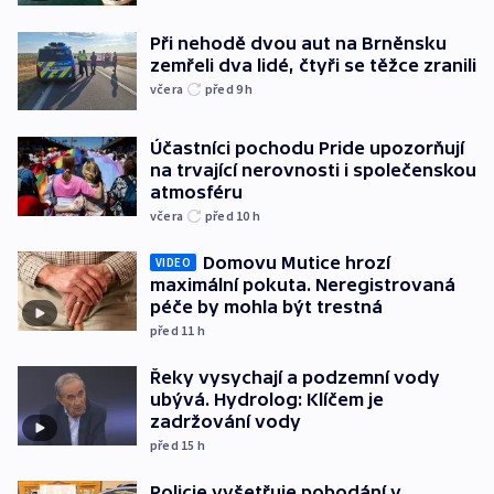
Při nehodě dvou aut na Brněnsku
zemřeli dva lidé, čtyři se těžce zranili
včera
před 9
h
Účastníci pochodu Pride upozorňují
na trvající nerovnosti i společenskou
atmosféru
včera
před 10
h
Domovu Mutice hrozí
VIDEO
maximální pokuta. Neregistrovaná
péče by mohla být trestná
před 11
h
Řeky vysychají a podzemní vody
ubývá. Hydrolog: Klíčem je
zadržování vody
před 15
h
Policie vyšetřuje pobodání v