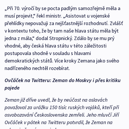
„Při 70. výročí by se pocta padlým samozřejmě měla a
musí projevit,“ řekl ministr. „Asistovat u vojenské
přehlídky nepovažuji za nejšťastnější rozhodnutí. Zvlášť
v kontextu toho, že by tam naše hlava státu měla být
jedna z mála,“ dodal Stropnický. Zdálo by se mu prý
vhodné, aby česká hlava státu v této záležitosti
postupovala shodně v souladu s hlavami
demokratických států. Více kroky Zemana jako svého
nadřízeného nechtěl rozebírat.
Ovčáček na Twitteru: Zeman do Moskvy i přes kritiku
pojede
Zeman již dříve uvedl, že by neúčast na oslavách
považoval za urážku 150 tisíc ruských vojáků, kteří při
osvobozování Československa zemřeli. Jeho mluvčí Jiří
Ovčáček v pátek na Twitteru potvrdil, že Zeman na