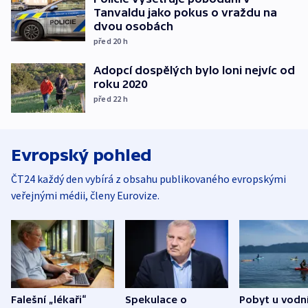
Tanvaldu jako pokus o vraždu na
dvou osobách
před 20
h
Adopcí dospělých bylo loni nejvíc od
roku 2020
před 22
h
Evropský pohled
ČT24 každý den vybírá z obsahu publikovaného evropskými
veřejnými médii, členy Eurovize.
Falešní „lékaři“
Spekulace o
Pobyt u vodn