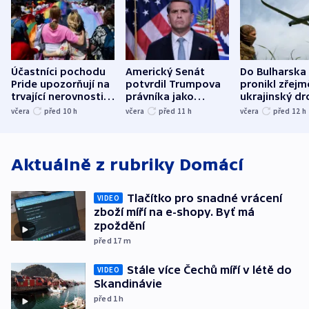
Účastníci pochodu
Americký Senát
Do Bulharska
Pride upozorňují na
potvrdil Trumpova
pronikl zřejm
trvající nerovnosti i
právníka jako
ukrajinský dr
společenskou
ministra
explodoval k
včera
před 10
h
včera
před 11
h
včera
před 12
h
atmosféru
spravedlnosti
od plynovod
Aktuálně z rubriky
Domácí
Tlačítko pro snadné vrácení
VIDEO
zboží míří na e-shopy. Byť má
zpoždění
před 17
m
Stále více Čechů míří v létě do
VIDEO
Skandinávie
před 1
h