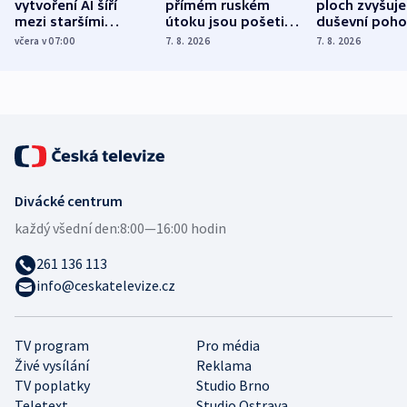
vytvoření AI šíří
přímém ruském
ploch zvyšuje
mezi staršími
útoku jsou pošetilé,
duševní poho
Poláky nebezpečné
míní estonský
ukázala
včera v 07:00
7. 8. 2026
7. 8. 2026
zdravotní rady
bezpečnostní
mezinárodní 
expert
Divácké centrum
každý všední den:
8:00—16:00 hodin
261 136 113
info@ceskatelevize.cz
TV program
Pro média
Živé vysílání
Reklama
TV poplatky
Studio Brno
Teletext
Studio Ostrava