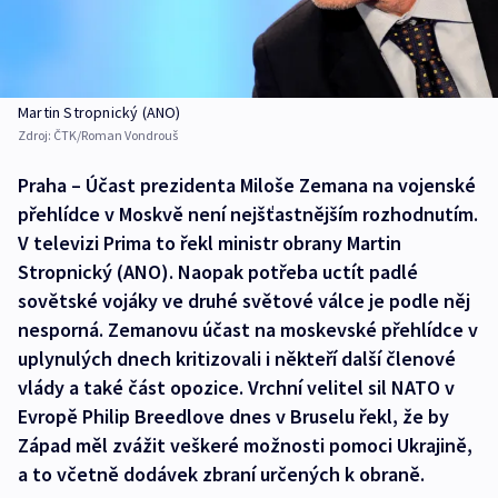
Martin Stropnický (ANO)
Zdroj:
ČTK/Roman Vondrouš
Praha – Účast prezidenta Miloše Zemana na vojenské
přehlídce v Moskvě není nejšťastnějším rozhodnutím.
V televizi Prima to řekl ministr obrany Martin
Stropnický (ANO). Naopak potřeba uctít padlé
sovětské vojáky ve druhé světové válce je podle něj
nesporná. Zemanovu účast na moskevské přehlídce v
uplynulých dnech kritizovali i někteří další členové
vlády a také část opozice. Vrchní velitel sil NATO v
Evropě Philip Breedlove dnes v Bruselu řekl, že by
Západ měl zvážit veškeré možnosti pomoci Ukrajině,
a to včetně dodávek zbraní určených k obraně.