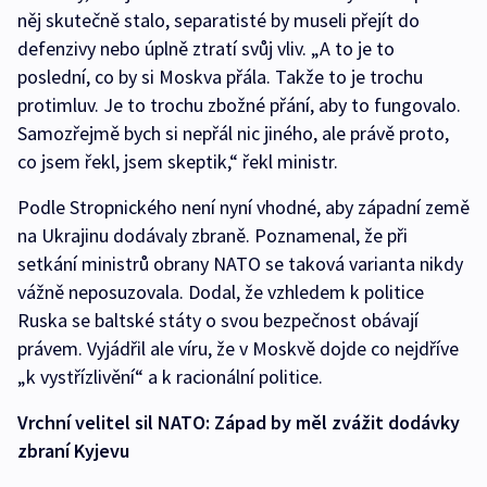
něj skutečně stalo, separatisté by museli přejít do
defenzivy nebo úplně ztratí svůj vliv. „A to je to
poslední, co by si Moskva přála. Takže to je trochu
protimluv. Je to trochu zbožné přání, aby to fungovalo.
Samozřejmě bych si nepřál nic jiného, ale právě proto,
co jsem řekl, jsem skeptik,“ řekl ministr.
Podle Stropnického není nyní vhodné, aby západní země
na Ukrajinu dodávaly zbraně. Poznamenal, že při
setkání ministrů obrany NATO se taková varianta nikdy
vážně neposuzovala. Dodal, že vzhledem k politice
Ruska se baltské státy o svou bezpečnost obávají
právem. Vyjádřil ale víru, že v Moskvě dojde co nejdříve
„k vystřízlivění“ a k racionální politice.
Vrchní velitel sil NATO: Západ by měl zvážit dodávky
zbraní Kyjevu