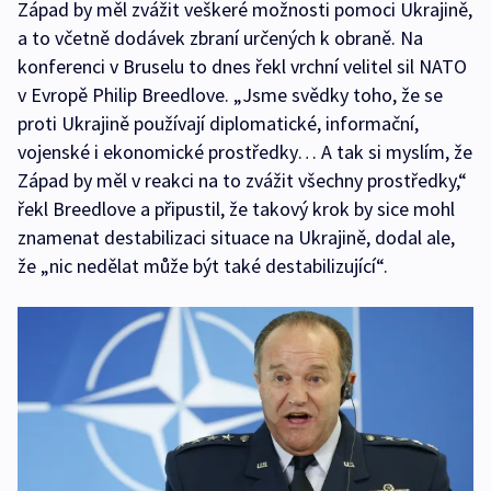
Západ by měl zvážit veškeré možnosti pomoci Ukrajině,
a to včetně dodávek zbraní určených k obraně. Na
konferenci v Bruselu to dnes řekl vrchní velitel sil NATO
v Evropě Philip Breedlove. „Jsme svědky toho, že se
proti Ukrajině používají diplomatické, informační,
vojenské i ekonomické prostředky… A tak si myslím, že
Západ by měl v reakci na to zvážit všechny prostředky,“
řekl Breedlove a připustil, že takový krok by sice mohl
znamenat destabilizaci situace na Ukrajině, dodal ale,
že „nic nedělat může být také destabilizující“.