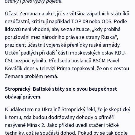
oslavy i přes výzvy pojede.
Účast Zemana na akci, jíž se většina západních státníků
nezúčastní, kritizují například TOP 09 nebo ODS. Podle
lidovců není vhodné, aby se za situace, „kdy probíhá
porušování mezinárodního práva ze strany Ruska“,
prezident účastnil vojenské přehlídky ruské armády.
Uctění padlých při další části moskevských oslav KDU-
ČSL nezpochybnila. Předseda poslanců KSČM Pavel
Kováčik dnes v televizi Prima zopakoval, že on s cestou
Zemana problém nemá.
Stropnický: Baltské státy se o svou bezpečnost
obávají právem
K událostem na Ukrajině Stropnický řekl, že je skeptický
k tomu, zda budou dodržovány dohody o příměří
nazývané Minsk 2. Jako příklad uvedl stažení těžké
techniky, což je součástí dohod. Pokud by se tak podle