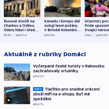
Rusové útočili na
Kanadu i Evropu dál
Účastníci po
Charkov a Oděsu.
sužují lesní požáry.
Pride upozorň
Údery hlásí i úřady v
V Britské Kolumbii
trvající nerov
Bělgorodu
evakuovali tisíce lidí
společensko
08:39
před 3
m
před 6
h
včera
před 18
h
atmosféru
Aktuálně z rubriky
Domácí
Vyčerpané české turisty v Rakousku
zachraňovaly vrtulníky
před 1
h
Tlačítko pro snadné vrácení
VIDEO
zboží míří na e-shopy. Byť má
zpoždění
před 7
h