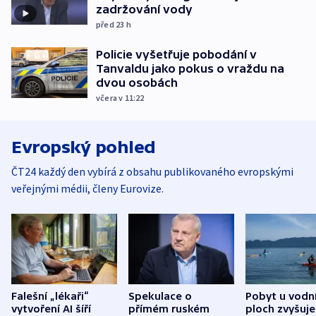
zadržování vody
před 23
h
Policie vyšetřuje pobodání v
Tanvaldu jako pokus o vraždu na
dvou osobách
včera v 11:22
Evropský pohled
ČT24 každý den vybírá z obsahu publikovaného evropskými
veřejnými médii, členy Eurovize.
Falešní „lékaři“
Spekulace o
Pobyt u vodn
vytvoření AI šíří
přímém ruském
ploch zvyšuje