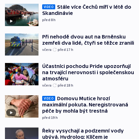
Stále více Čechů míří v létě do
VIDEO
Skandinávie
před 8
h
Při nehodě dvou aut na Brněnsku
zemřeli dva lidé, čtyři se těžce zranili
včera
před 17
h
Účastníci pochodu Pride upozorňují
na trvající nerovnosti i společenskou
atmosféru
včera
před 18
h
Domovu Mutice hrozí
VIDEO
maximální pokuta. Neregistrovaná
péče by mohla být trestná
před 19
h
Řeky vysychají a podzemní vody
ubývá. Hydrolog: Klíčem je