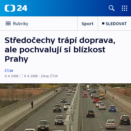
Sport
SLEDOVAT
Rubriky
Středočechy trápí doprava,
ale pochvalují si blízkost
Prahy
ČT24
9. 4. 2008
9. 4. 2008
|
Zdroj:
ČT24