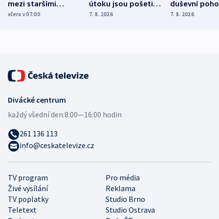
mezi staršími
útoku jsou pošetilé,
duševní poho
Poláky nebezpečné
míní estonský
ukázala
včera v 07:00
7. 8. 2026
7. 8. 2026
zdravotní rady
bezpečnostní
mezinárodní 
expert
Divácké centrum
každý všední den:
8:00—16:00 hodin
261 136 113
info@ceskatelevize.cz
TV program
Pro média
Živé vysílání
Reklama
TV poplatky
Studio Brno
Teletext
Studio Ostrava