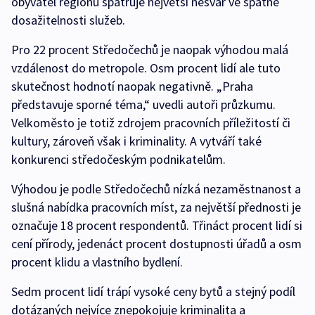
obyvatel regionu spatřuje největší nešvar ve špatné
dosažitelnosti služeb.
Pro 22 procent Středočechů je naopak výhodou malá
vzdálenost do metropole. Osm procent lidí ale tuto
skutečnost hodnotí naopak negativně. „Praha
představuje sporné téma,“ uvedli autoři průzkumu.
Velkoměsto je totiž zdrojem pracovních příležitostí či
kultury, zároveň však i kriminality. A vytváří také
konkurenci středočeským podnikatelům.
Výhodou je podle Středočechů nízká nezaměstnanost a
slušná nabídka pracovních míst, za největší přednosti je
označuje 18 procent respondentů. Třináct procent lidí si
cení přírody, jedenáct procent dostupnosti úřadů a osm
procent klidu a vlastního bydlení.
Sedm procent lidí trápí vysoké ceny bytů a stejný podíl
dotázaných nejvíce znepokojuje kriminalita a