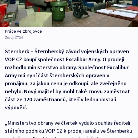
Práce ve zbrojovce
Zdroj:
ČT24
Šternberk – Šternberský závod vojenských opraven
VOP CZ koupí společnost Excalibur Army. O prodeji
rozhodlo ministerstvo obrany. Společnost Excalibur
Army má nyní část šternberských opraven v
pronájmu, za jakou cenu je odkoupí, ale zveřejněno
nebylo. Nový majitel by mohl také znovu zaměstnat
část ze 120 zaměstnanců, kteří v lednu dostali
výpověď.
„Ministerstvo obrany ve čtvrtek vydalo souhlas řediteli
státního podniku VOP CZ k prodeji areálu ve Šternberku