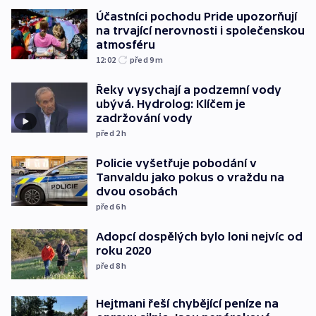
Účastníci pochodu Pride upozorňují
na trvající nerovnosti i společenskou
atmosféru
12:02
před 9
m
Řeky vysychají a podzemní vody
ubývá. Hydrolog: Klíčem je
zadržování vody
před 2
h
Policie vyšetřuje pobodání v
Tanvaldu jako pokus o vraždu na
dvou osobách
před 6
h
Adopcí dospělých bylo loni nejvíc od
roku 2020
před 8
h
Hejtmani řeší chybějící peníze na