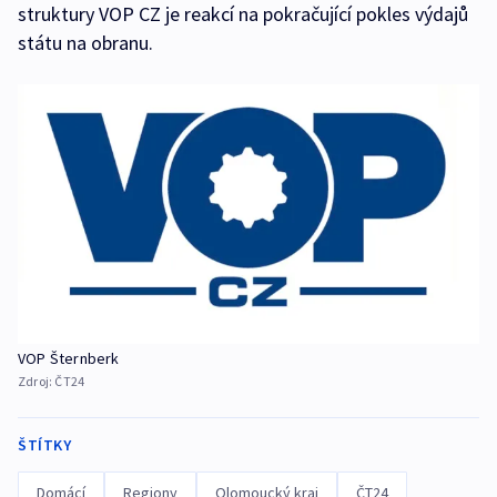
struktury VOP CZ je reakcí na pokračující pokles výdajů
státu na obranu.
VOP Šternberk
Zdroj:
ČT24
ŠTÍTKY
Domácí
Regiony
Olomoucký kraj
ČT24