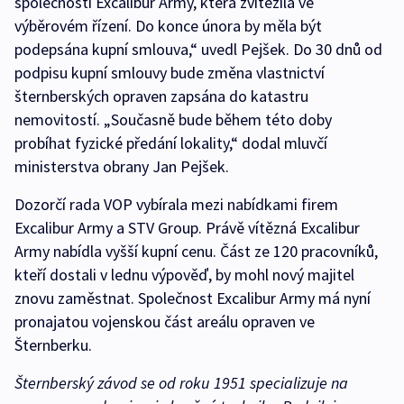
společnosti Excalibur Army, která zvítězila ve
výběrovém řízení. Do konce února by měla být
podepsána kupní smlouva,“ uvedl Pejšek. Do 30 dnů od
podpisu kupní smlouvy bude změna vlastnictví
šternberských opraven zapsána do katastru
nemovitostí. „Současně bude během této doby
probíhat fyzické předání lokality,“ dodal mluvčí
ministerstva obrany Jan Pejšek.
Dozorčí rada VOP vybírala mezi nabídkami firem
Excalibur Army a STV Group. Právě vítězná Excalibur
Army nabídla vyšší kupní cenu. Část ze 120 pracovníků,
kteří dostali v lednu výpověď, by mohl nový majitel
znovu zaměstnat. Společnost Excalibur Army má nyní
pronajatou vojenskou část areálu opraven ve
Šternberku.
Šternberský závod se od roku 1951 specializuje na