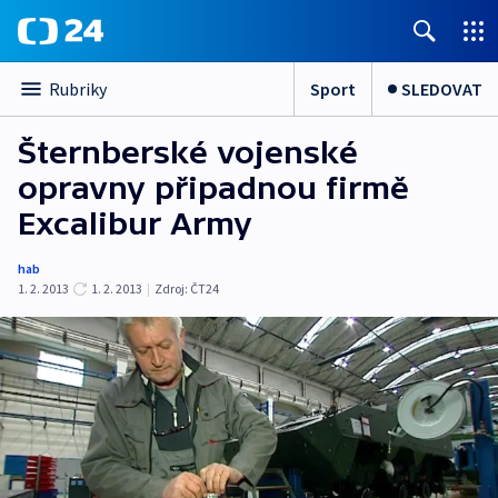
Sport
SLEDOVAT
Rubriky
Šternberské vojenské
opravny připadnou firmě
Excalibur Army
hab
1. 2. 2013
1. 2. 2013
|
Zdroj:
ČT24