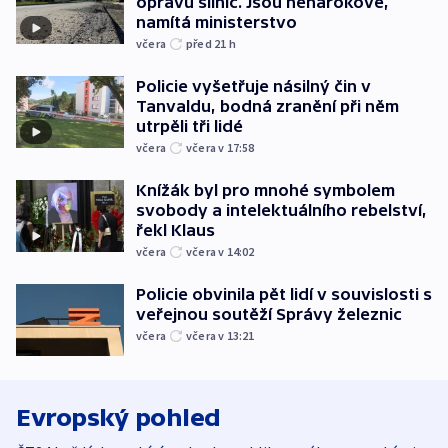
opravu silnic. Jsou nenárokové,
namítá ministerstvo
včera
před 21
h
Policie vyšetřuje násilný čin v
Tanvaldu, bodná zranění při něm
utrpěli tři lidé
včera
včera v 17:58
Knížák byl pro mnohé symbolem
svobody a intelektuálního rebelství,
řekl Klaus
včera
včera v 14:02
Policie obvinila pět lidí v souvislosti s
veřejnou soutěží Správy železnic
včera
včera v 13:21
Evropský pohled