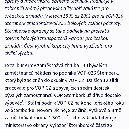
opravy a modernizaci obrněné techniky. Podnik je v
zahraničí známý především díky obří zakázce pro
švédskou armádu. V letech 1998 až 2001 pro ni VOP-026
Šternberk zmodernizoval 350 bojových vozidel pěchoty.
Šternberské opravny se také podílely na projektu
nových kolových transportérů Pandur pro českou
armádu. Část výrobní kapacity firma využívala pro
civilní výrobu.
Excalibur Army zaměstnává zhruba 130 bývalých
zaměstnanců někdejšího podniku VOP-026 Šternberk,
který byl začleněn do skupiny VOP CZ. Dalších 120 lidí
pracovalo pro VOP CZ a zbývajících sedm desítek
bývalých zaměstnanců VOP Šternberk už dříve dostalo
výpověď. Státní podnik VOP CZ na konci loňského roku
ve Šternberku, Novém Jičíně, Slavičíně, Vyškově a Brně
zaměstnával zhruba 1 300 lidí. Jeho zakladatelem je
ministerstvo obrany. Vyřazení šternberské části ze