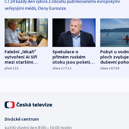
ČT24 každý den vybírá z obsahu publikovaného evropskými
veřejnými médii, členy Eurovize.
Falešní „lékaři“
Spekulace o
Pobyt u vodn
vytvoření AI šíří
přímém ruském
ploch zvyšuje
mezi staršími
útoku jsou pošetilé,
duševní poho
Poláky nebezpečné
míní estonský
ukázala
před 11
h
včera v 17:11
včera v 07:30
zdravotní rady
bezpečnostní
mezinárodní 
expert
Divácké centrum
každý všední den:
8:00—16:00 hodin