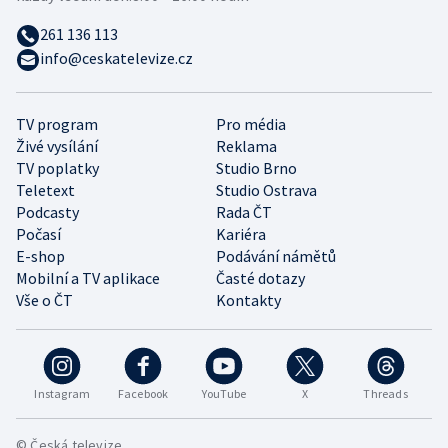
261 136 113
info@ceskatelevize.cz
TV program
Pro média
Živé vysílání
Reklama
TV poplatky
Studio Brno
Teletext
Studio Ostrava
Podcasty
Rada ČT
Počasí
Kariéra
E-shop
Podávání námětů
Mobilní a TV aplikace
Časté dotazy
Vše o ČT
Kontakty
Instagram
Facebook
YouTube
X
Threads
© Česká televize