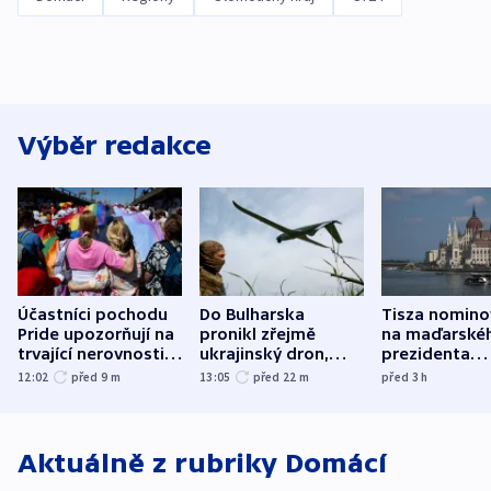
Výběr redakce
Účastníci pochodu
Do Bulharska
Tisza nomino
Pride upozorňují na
pronikl zřejmě
na maďarské
trvající nerovnosti i
ukrajinský dron,
prezidenta
společenskou
explodoval kilometr
bývalého šéf
12:02
před 9
m
13:05
před 22
m
před 3
h
atmosféru
od plynovodu
nejvyššího s
Aktuálně z rubriky
Domácí