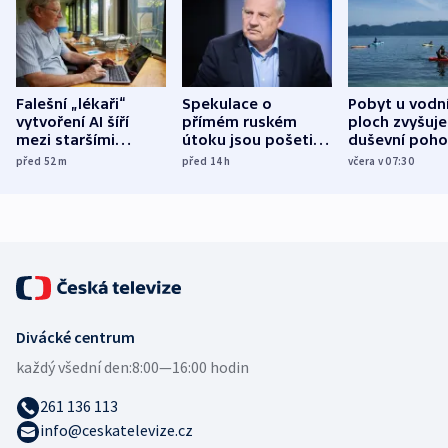
Falešní „lékaři“
Spekulace o
Pobyt u vodn
vytvoření AI šíří
přímém ruském
ploch zvyšuje
mezi staršími
útoku jsou pošetilé,
duševní poho
Poláky nebezpečné
míní estonský
ukázala
před 52
m
před 14
h
včera v 07:30
zdravotní rady
bezpečnostní
mezinárodní 
expert
Divácké centrum
každý všední den:
8:00—16:00 hodin
261 136 113
info@ceskatelevize.cz