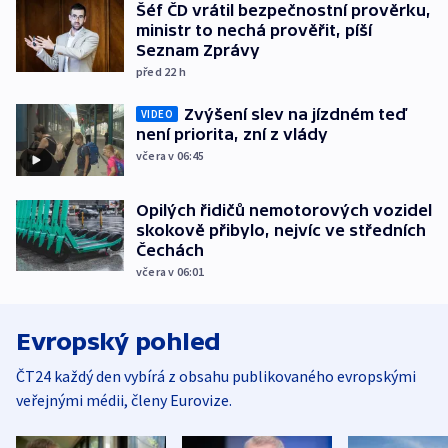
Šéf ČD vrátil bezpečnostní prověrku,
ministr to nechá prověřit, píší
Seznam Zprávy
před 22
h
Zvýšení slev na jízdném teď
VIDEO
není priorita, zní z vlády
včera v 06:45
Opilých řidičů nemotorových vozidel
skokově přibylo, nejvíc ve středních
Čechách
včera v 06:01
Evropský pohled
ČT24 každý den vybírá z obsahu publikovaného evropskými
veřejnými médii, členy Eurovize.