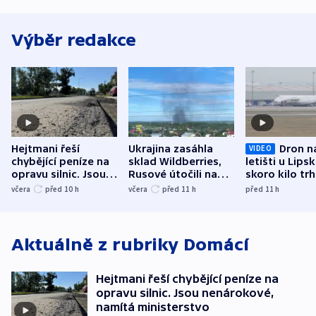
Výběr redakce
Hejtmani řeší
Ukrajina zasáhla
Dron n
VIDEO
chybějící peníze na
sklad Wildberries,
letišti u Lips
opravu silnic. Jsou
Rusové útočili na
skoro kilo trh
nenárokové, namítá
trh, hasiče či
indicie ukazuj
včera
před 10
h
včera
před 11
h
před 11
h
ministerstvo
stadion
Rusko
Aktuálně z rubriky
Domácí
Hejtmani řeší chybějící peníze na
opravu silnic. Jsou nenárokové,
namítá ministerstvo