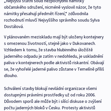
„Nejvyšší státní soud nezpochybnil námitky
občanského sdružení, nicméně vyslovil názor, že tyto
námitky přesahují předmět řízení,“ zdůvodnila
rozhodnutí mluvčí Nejvyššího správního soudu Sylva
Dostálová.
V plánovaném meziskladu mají být uloženy kontejnery
s omezenou životností, stejně jako v Dukovanech.
Vzhledem k tomu, že stavba hlubinného úložiště
jaderného odpadu je zatím v nedohledu, je uskladnění
paliva v kontejnerech podle aktivistů riskantní. Obávají
se, že vyhořelé jaderné palivo zůstane v Temelíně příliš
dlouho.
Schválení stavby blokují nevládní organizace všemi
dostupnými právními prostředky už od roku 2006.
Důvodem sporů ale může být i sílící diskuse o zvýšení
počtu jaderných bloků v Česku. Protesty aktivistů