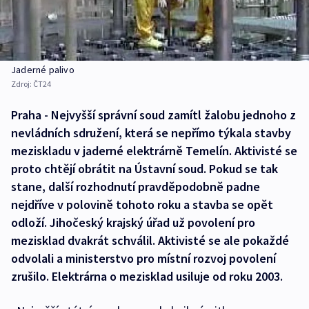
Jaderné palivo
Zdroj:
ČT24
Praha - Nejvyšší správní soud zamítl žalobu jednoho z
nevládních sdružení, která se nepřímo týkala stavby
meziskladu v jaderné elektrárně Temelín. Aktivisté se
proto chtějí obrátit na Ústavní soud. Pokud se tak
stane, další rozhodnutí pravděpodobně padne
nejdříve v polovině tohoto roku a stavba se opět
odloží. Jihočeský krajský úřad už povolení pro
mezisklad dvakrát schválil. Aktivisté se ale pokaždé
odvolali a ministerstvo pro místní rozvoj povolení
zrušilo. Elektrárna o mezisklad usiluje od roku 2003.