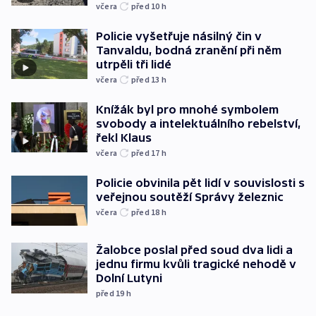
včera
před 10
h
Policie vyšetřuje násilný čin v
Tanvaldu, bodná zranění při něm
utrpěli tři lidé
včera
před 13
h
Knížák byl pro mnohé symbolem
svobody a intelektuálního rebelství,
řekl Klaus
včera
před 17
h
Policie obvinila pět lidí v souvislosti s
veřejnou soutěží Správy železnic
včera
před 18
h
Žalobce poslal před soud dva lidi a
jednu firmu kvůli tragické nehodě v
Dolní Lutyni
před 19
h