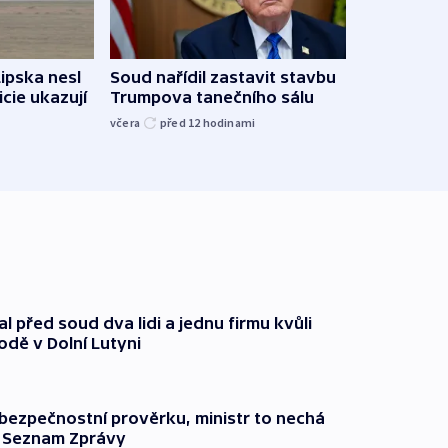
Lipska nesl
Soud nařídil zastavit stavbu
Žido
icie ukazují
Trumpova tanečního sálu
břehu
kriti
včera
před 12
hodinami
před 1
l před soud dva lidi a jednu firmu kvůli
odě v Dolní Lutyni
l bezpečnostní prověrku, ministr to nechá
ší Seznam Zprávy