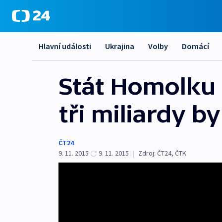
Hlavní události
Ukrajina
Volby
Domácí
Stát Homolku
tři miliardy b
ČT24
9. 11. 2015
9. 11. 2015
|
Zdroj:
ČT24
,
ČTK