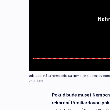
Nahr
Události: Vláda Nemocnici Na Homolce s pokutou po
Zdroj:
ČT24
Pokud bude muset Nemocnic
rekordní třímiliardovou poku