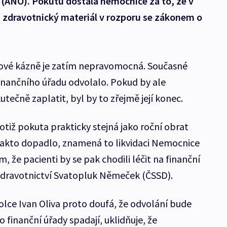
š (ANO). Pokutu dostala nemocnice za to, že v
a zdravotnický materiál v rozporu se zákonem o
ové kázně je zatím nepravomocná. Současné
finančního úřadu odvolalo. Pokud by ale
ečně zaplatit, byl by to zřejmě její konec.
tiž pokuta prakticky stejná jako roční obrat
takto dopadlo, znamená to likvidaci Nemocnice
že pacienti by se pak chodili léčit na finanční
zdravotnictví Svatopluk Němeček (ČSSD).
ce Ivan Oliva proto doufá, že odvolání bude
 finanční úřady spadají, uklidňuje, že