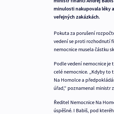
ministr financí Andrej Babi
minulosti nakupovala léky 
veřejných zakázkách.
Pokuta za porušení rozpočt
vedení se proti rozhodnutí 
nemocnice musela částku skut
Podle vedení nemocnice je to
celé nemocnice. „Kdyby to 
Na Homolce a předpokládám, 
úřad,“ poznamenal ministr 
Ředitel Nemocnice Na Homol
úspěšné. I Babiš, pod kterého