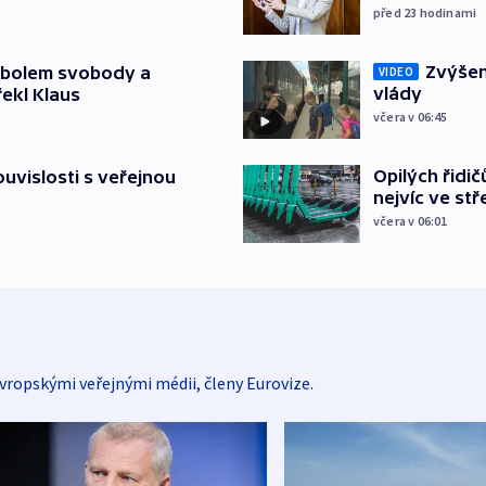
před 23
hodinami
Zvýšení
mbolem svobody a
VIDEO
vlády
řekl Klaus
včera v 06:45
Opilých řidi
souvislosti s veřejnou
nejvíc ve st
včera v 06:01
vropskými veřejnými médii, členy Eurovize.