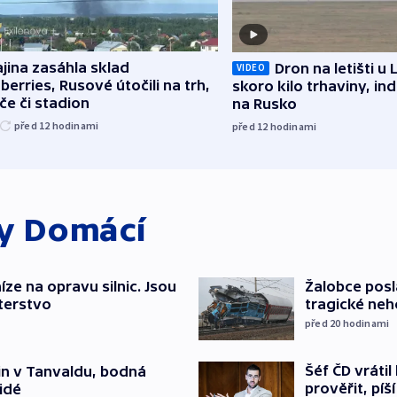
jina zasáhla sklad
Dron na letišti u 
VIDEO
berries, Rusové útočili na trh,
skoro kilo trhaviny, ind
če či stadion
na Rusko
před 12
hodinami
před 12
hodinami
ky
Domácí
íze na opravu silnic. Jsou
Žalobce posla
terstvo
tragické neh
před 20
hodinami
Šéf ČD vráti
čin v Tanvaldu, bodná
prověřit, pí
lidé