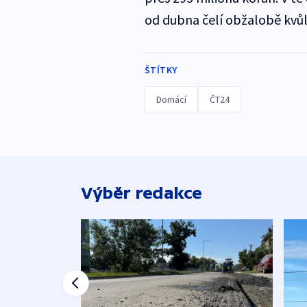
od dubna čelí obžalobě kv
ŠTÍTKY
Domácí
ČT24
Výběr redakce