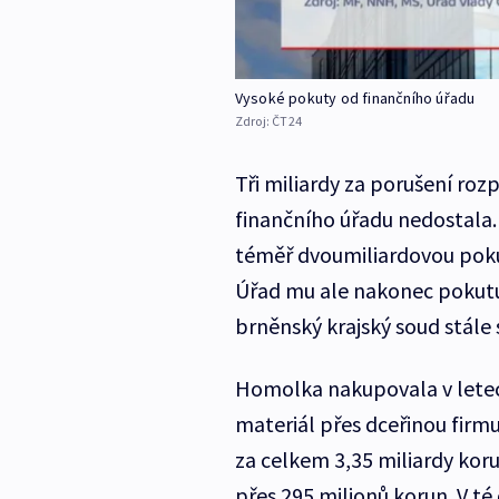
Vysoké pokuty od finančního úřadu
Zdroj:
ČT24
Tři miliardy za porušení roz
finančního úřadu nedostala. 
téměř dvoumiliardovou poku
Úřad mu ale nakonec pokutu s
brněnský krajský soud stále 
Homolka nakupovala v letech
materiál přes dceřinou firm
za celkem 3,35 miliardy kor
přes 295 milionů korun. V té