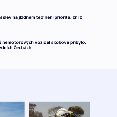
 slev na jízdném teď není priorita, zní z
čů nemotorových vozidel skokově přibylo,
ředních Čechách