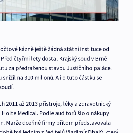
počtové kázně ještě žádná státní instituce od
Před čtyřmi lety dostal Krajský soud v Brně
tu za předraženou stavbu Justičního paláce.
nížil na 310 milionů. A i o tuto částku se
soudí.
 2011 až 2013 přístroje, léky a zdravotnický
u Holte Medical. Podle auditorů šlo o nákupy
un. Marže dceřiné firmy přitom představovala
 době byl jedním z ředitelů Vladimír Dbalý, který