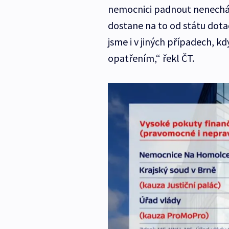
nemocnici padnout nenechá
dostane na to od státu dotac
jsme i v jiných případech, k
opatřením,“ řekl ČT.