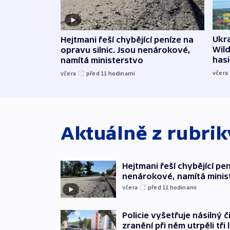
Ukra
Hejtmani řeší chybějící peníze na
Wild
opravu silnic. Jsou nenárokové,
hasi
namítá ministerstvo
včera
včera
před 11
hodinami
Aktuálně z rubri
Hejtmani řeší chybějící pen
nenárokové, namítá minis
včera
před 11
hodinami
Policie vyšetřuje násilný 
zranění při něm utrpěli tři 