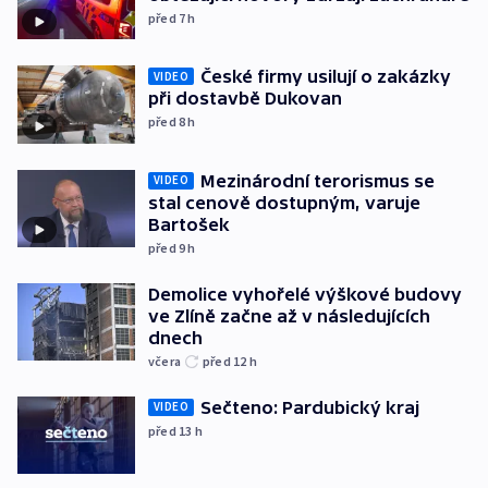
před 7
h
České firmy usilují o zakázky
VIDEO
při dostavbě Dukovan
před 8
h
Mezinárodní terorismus se
VIDEO
stal cenově dostupným, varuje
Bartošek
před 9
h
Demolice vyhořelé výškové budovy
ve Zlíně začne až v následujících
dnech
včera
před 12
h
Sečteno: Pardubický kraj
VIDEO
před 13
h