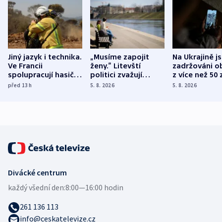
Jiný jazyk i technika.
„Musíme zapojit
Na Ukrajině j
Ve Francii
ženy.“ Litevští
zadržováni o
spolupracují hasiči z
politici zvažují
z více než 50 
různých zemí
dohodu o
Bojovali na s
před 13
h
5. 8. 2026
5. 8. 2026
demografii
Ruska
Divácké centrum
každý všední den:
8:00—16:00 hodin
261 136 113
info@ceskatelevize.cz