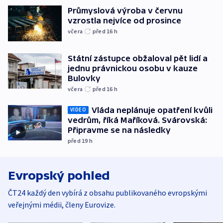
Průmyslová výroba v červnu
vzrostla nejvíce od prosince
včera
před 16
h
Státní zástupce obžaloval pět lidí a
jednu právnickou osobu v kauze
Bulovky
včera
před 16
h
Vláda neplánuje opatření kvůli
VIDEO
vedrům, říká Maříková. Svárovská:
Připravme se na následky
před 19
h
Evropský pohled
ČT24 každý den vybírá z obsahu publikovaného evropskými
veřejnými médii, členy Eurovize.