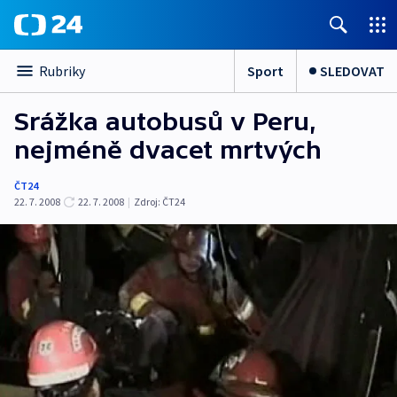
Sport
SLEDOVAT
Rubriky
Srážka autobusů v Peru,
nejméně dvacet mrtvých
ČT24
22. 7. 2008
22. 7. 2008
|
Zdroj:
ČT24