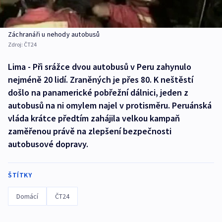
Záchranáři u nehody autobusů
Zdroj:
ČT24
Lima - Při srážce dvou autobusů v Peru zahynulo
nejméně 20 lidí. Zraněných je přes 80. K neštěstí
došlo na panamerické pobřežní dálnici, jeden z
autobusů na ni omylem najel v protisměru. Peruánská
vláda krátce předtím zahájila velkou kampaň
zaměřenou právě na zlepšení bezpečnosti
autobusové dopravy.
ŠTÍTKY
Domácí
ČT24