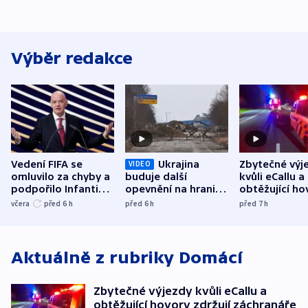
Výběr redakce
Vedení FIFA se
Ukrajina
Zbytečné výj
VIDEO
omluvilo za chyby a
buduje další
kvůli eCallu a
podpořilo Infantina.
opevnění na hranici
obtěžující ho
UEFA trvá na
s Běloruskem
zdržují záchr
včera
před 6
h
před 6
h
před 7
h
bojkotu
Aktuálně z rubriky
Domácí
Zbytečné výjezdy kvůli eCallu a
obtěžující hovory zdržují záchranáře