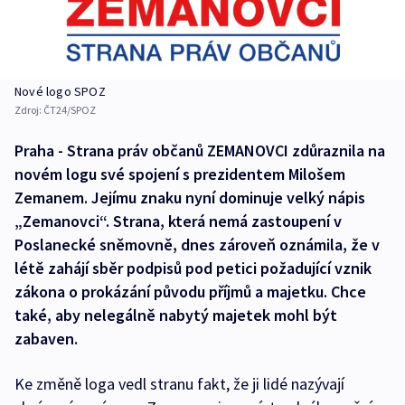
Nové logo SPOZ
Zdroj:
ČT24/SPOZ
Praha - Strana práv občanů ZEMANOVCI zdůraznila na
novém logu své spojení s prezidentem Milošem
Zemanem. Jejímu znaku nyní dominuje velký nápis
„Zemanovci“. Strana, která nemá zastoupení v
Poslanecké sněmovně, dnes zároveň oznámila, že v
létě zahájí sběr podpisů pod petici požadující vznik
zákona o prokázání původu příjmů a majetku. Chce
také, aby nelegálně nabytý majetek mohl být
zabaven.
Ke změně loga vedl stranu fakt, že ji lidé nazývají