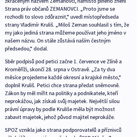
zkráceným názvem Zemanovci, namísto plného znění
Strana práv občanů ZEMANOVCI. „Proto jsme se
rozhodli to slovo zdůraznit,“ uvedl místopředseda
strany Vladimír Kruliš. „Miloš Zeman souhlasil s tím, že
my jako jediná strana můžeme používat jeho jméno v
našem názvu. On stále zůstává naším čestným
předsedou,“ dodal.
Sběr podpisů pod petici začne 1. července ve Zlíně a
Kroměříži, skončí 28. srpna v Ostravě. „Za ty dva
měsíce projedeme každé okresní a krajské město,“
doplnil Kruliš. Petici chce strana předat sněmovně.
Zákon by měl mířit na politiky a podnikatele, kteří
neprokážou, jak získali svůj majetek. Největší silou
právní úpravy by podle Kruliše měla být možnost
zabavit majetek, jehož původ majitel neprokáže.
SPOZ vznikla jako strana podporovatelů a příznivců