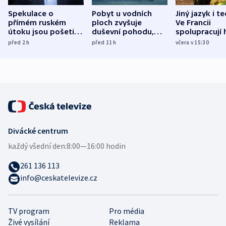
Spekulace o
Pobyt u vodních
Jiný jazyk i t
přímém ruském
ploch zvyšuje
Ve Francii
útoku jsou pošetilé,
duševní pohodu,
spolupracují h
míní estonský
ukázala
různých zemí
před 2
h
před 11
h
včera v 15:30
bezpečnostní
mezinárodní studie
expert
Divácké centrum
každý všední den:
8:00—16:00 hodin
261 136 113
info@ceskatelevize.cz
TV program
Pro média
Živé vysílání
Reklama