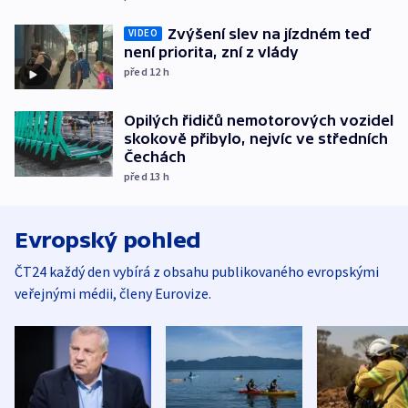
Zvýšení slev na jízdném teď
VIDEO
není priorita, zní z vlády
před 12
h
Opilých řidičů nemotorových vozidel
skokově přibylo, nejvíc ve středních
Čechách
před 13
h
Evropský pohled
ČT24 každý den vybírá z obsahu publikovaného evropskými
veřejnými médii, členy Eurovize.