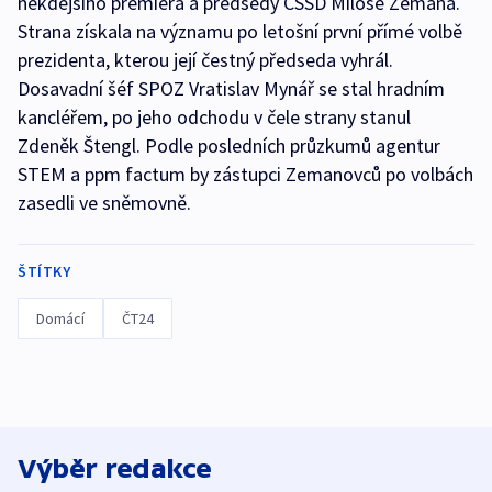
někdejšího premiéra a předsedy ČSSD Miloše Zemana.
Strana získala na významu po letošní první přímé volbě
prezidenta, kterou její čestný předseda vyhrál.
Dosavadní šéf SPOZ Vratislav Mynář se stal hradním
kancléřem, po jeho odchodu v čele strany stanul
Zdeněk Štengl. Podle posledních průzkumů agentur
STEM a ppm factum by zástupci Zemanovců po volbách
zasedli ve sněmovně.
ŠTÍTKY
Domácí
ČT24
Výběr redakce