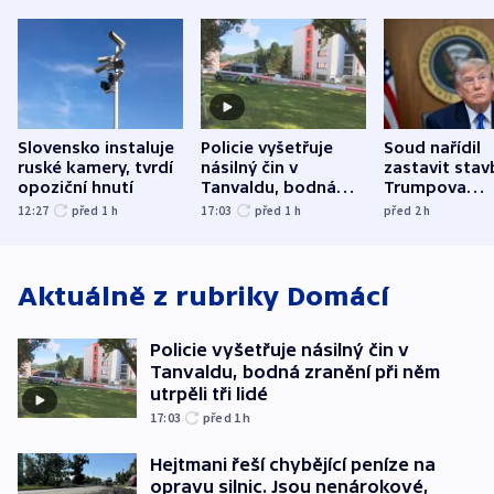
Slovensko instaluje
Policie vyšetřuje
Soud nařídil
ruské kamery, tvrdí
násilný čin v
zastavit stav
opoziční hnutí
Tanvaldu, bodná
Trumpova
zranění při něm
tanečního sá
12:27
před 1
h
17:03
před 1
h
před 2
h
utrpěli tři lidé
Aktuálně z rubriky
Domácí
Policie vyšetřuje násilný čin v
Tanvaldu, bodná zranění při něm
utrpěli tři lidé
17:03
před 1
h
Hejtmani řeší chybějící peníze na
opravu silnic. Jsou nenárokové,