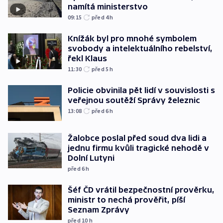
namítá ministerstvo
09:15
před 4
h
Knížák byl pro mnohé symbolem
svobody a intelektuálního rebelství,
řekl Klaus
11:30
před 5
h
Policie obvinila pět lidí v souvislosti s
veřejnou soutěží Správy železnic
13:08
před 6
h
Žalobce poslal před soud dva lidi a
jednu firmu kvůli tragické nehodě v
Dolní Lutyni
před 6
h
Šéf ČD vrátil bezpečnostní prověrku,
ministr to nechá prověřit, píší
Seznam Zprávy
před 10
h