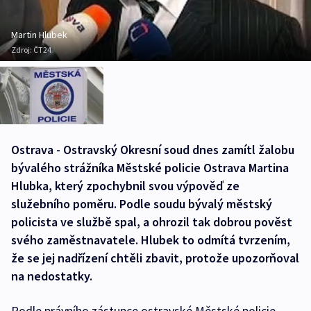
Martin Hlubek
Zdroj:
ČT24
Ostrava - Ostravský Okresní soud dnes zamítl žalobu
bývalého strážníka Městské policie Ostrava Martina
Hlubka, který zpochybnil svou výpověď ze
služebního poměru. Podle soudu bývalý městský
policista ve službě spal, a ohrozil tak dobrou pověst
svého zaměstnavatele. Hlubek to odmítá tvrzením,
že se jej nadřízení chtěli zbavit, protože upozorňoval
na nedostatky.
Podle právního zástupce ostravské Městské policie