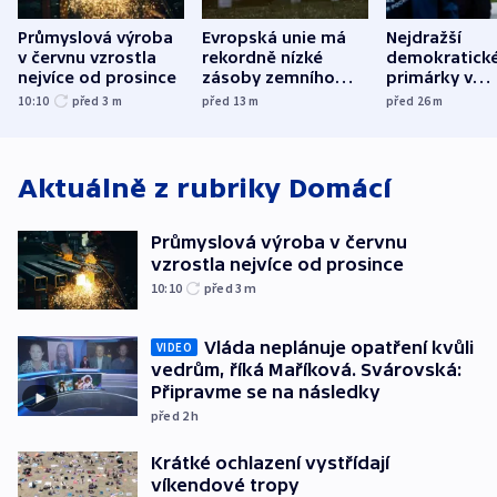
Průmyslová výroba
Evropská unie má
Nejdražší
v červnu vzrostla
rekordně nízké
demokratick
nejvíce od prosince
zásoby zemního
primárky v
plynu
Michiganu st
10:10
před 3
m
před 13
m
před 26
m
rozdělily. Kvůl
podpoře Izra
Aktuálně z rubriky
Domácí
Průmyslová výroba v červnu
vzrostla nejvíce od prosince
10:10
před 3
m
Vláda neplánuje opatření kvůli
VIDEO
vedrům, říká Maříková. Svárovská:
Připravme se na následky
před 2
h
Krátké ochlazení vystřídají
víkendové tropy