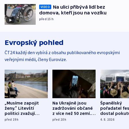
Na ulici přibývá lidí bez
VIDEO
domova, kteří jsou na vozíku
před 15
h
Evropský pohled
ČT24 každý den vybírá z obsahu publikovaného evropskými
veřejnými médii, členy Eurovize.
„Musíme zapojit
Na Ukrajině jsou
Španělský
ženy.“ Litevští
zadržováni občané
pořadatel fes
politici zvažují
z více než 50 zemí.
dostal pokut
dohodu o
Bojovali na straně
nekalé prakti
před 19
h
před 20
h
4. 8. 2026
demografii
Ruska