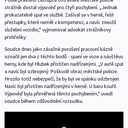
strážník dostal výpověď pro čtyři pochybení. „Jednak
prokazatelně spal ve službě. Zašíval se v herně, řešil
přestupky, které neměl v kompetenci, a navíc zneužil
služební vozidlo,“ vyjmenoval advokát strážníkovy
prohřešky.
Soudce dnes jako závažné porušení pracovní kázně
označil jen dva z těchto bodů - spaní ve voze a návštěvu
herny, kde byl Hlubek přistižen nadřízenými. „V autě spal
a navíc byl ozbrojený. Poškodil obraz městské policie.
Hrozilo totiž nebezpečí, že by byl ve spánku odzbrojen.
Navíc byl přistižen nadřízenými v herně. U baru kouřil.
Výpověď byla přiměřená těmto pochybením,“ uvedl
soudce během zdůvodnění rozsudku.