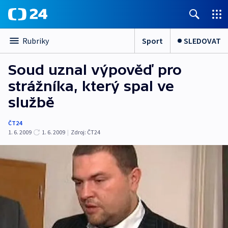
Sport
SLEDOVAT
Rubriky
Soud uznal výpověď pro
strážníka, který spal ve
službě
ČT24
1. 6. 2009
1. 6. 2009
|
Zdroj:
ČT24