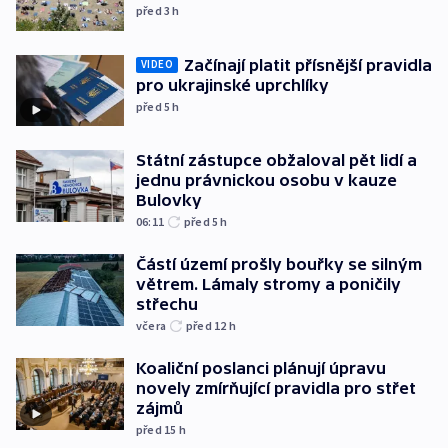
před 3
h
Začínají platit přísnější pravidla
VIDEO
pro ukrajinské uprchlíky
před 5
h
Státní zástupce obžaloval pět lidí a
jednu právnickou osobu v kauze
Bulovky
06:11
před 5
h
Částí území prošly bouřky se silným
větrem. Lámaly stromy a poničily
střechu
včera
před 12
h
Koaliční poslanci plánují úpravu
novely zmírňující pravidla pro střet
zájmů
před 15
h