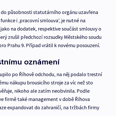
cí do působnosti statutárního orgánu uzavřena
unkce i ‚pracovní smlouva', je nutné na
 jako na dodatek, respektive součást smlouvy o
terý zrušil předchozí rozsudky Městského soudu
ro Prahu 9. Případ vrátil k novému posouzení.
restnímu oznámení
oupilo po Říhově odchodu, na něj podalo trestní
u nákupu brousicího stroje za víc než sto
ověřuje, nikoho ale zatím neobvinila. Podle
ve firmě také management v době Říhova
naze expandovat do zahraničí, na tržbách firmy