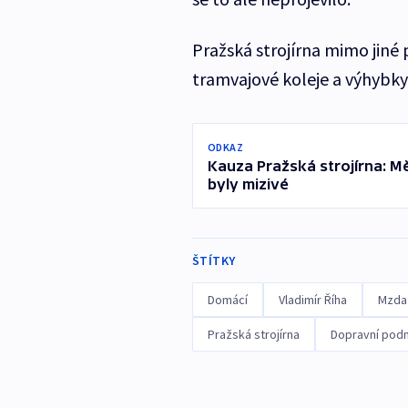
Pražská strojírna mimo jiné
tramvajové koleje a výhybky
ODKAZ
Kauza Pražská strojírna: Mě
byly mizivé
ŠTÍTKY
Domácí
Vladimír Říha
Mzda
Pražská strojírna
Dopravní podni