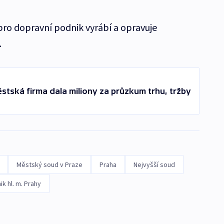
 pro dopravní podnik vyrábí a opravuje
.
stská firma dala miliony za průzkum trhu, tržby
Městský soud v Praze
Praha
Nejvyšší soud
k hl. m. Prahy