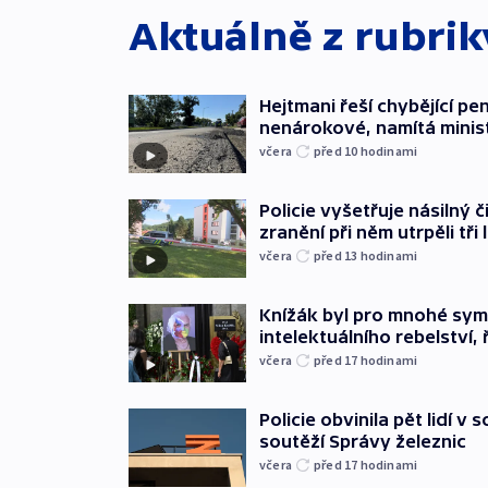
Aktuálně z rubri
Hejtmani řeší chybějící pen
nenárokové, namítá minis
včera
před 10
hodinami
Policie vyšetřuje násilný 
zranění při něm utrpěli tři 
včera
před 13
hodinami
Knížák byl pro mnohé sy
intelektuálního rebelství, 
včera
před 17
hodinami
Policie obvinila pět lidí v 
soutěží Správy železnic
včera
před 17
hodinami