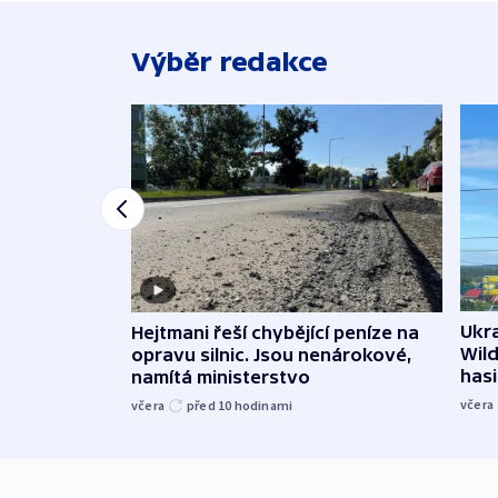
Výběr redakce
Ukra
Hejtmani řeší chybějící peníze na
Wild
opravu silnic. Jsou nenárokové,
hasi
namítá ministerstvo
včera
včera
před 10
hodinami