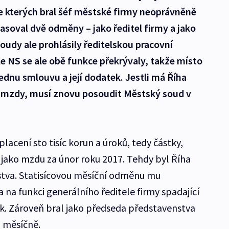
le kterých bral šéf městské firmy neoprávněně
asoval dvě odměny – jako ředitel firmy a jako
udy ale prohlásily ředitelskou pracovní
e NS se ale obě funkce překrývaly, takže místo
jednu smlouvu a její dodatek. Jestli má Říha
 mzdy, musí znovu posoudit Městský soud v
acení sto tisíc korun a úroků, tedy částky,
 jako mzdu za únor roku 2017. Tehdy byl Říha
stva. Statisícovou měsíční odměnu mu
na funkci generálního ředitele firmy spadající
k. Zároveň bral jako předseda představenstva
n měsíčně.