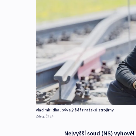
Vladimír Říha, bývalý šéf Pražské strojírny
Zdroj:
ČT24
Nejvyšší soud (NS) vyhověl 