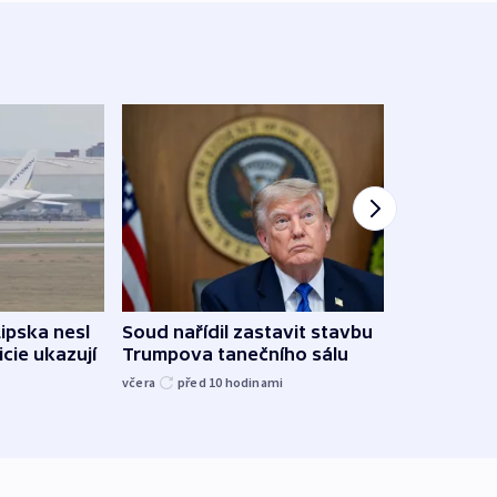
Lipska nesl
Soud nařídil zastavit stavbu
Žido
icie ukazují
Trumpova tanečního sálu
břehu
kriti
včera
před 10
hodinami
před 1