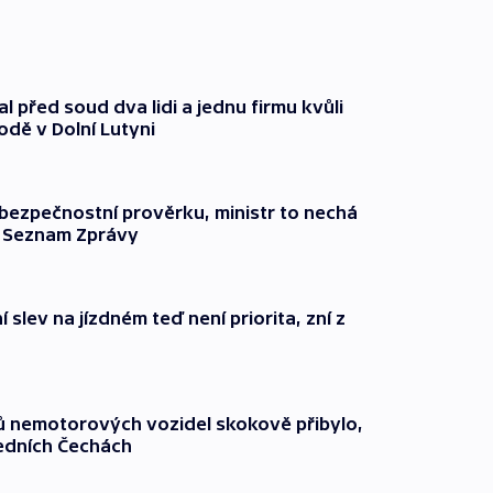
l před soud dva lidi a jednu firmu kvůli
odě v Dolní Lutyni
l bezpečnostní prověrku, ministr to nechá
ší Seznam Zprávy
 slev na jízdném teď není priorita, zní z
čů nemotorových vozidel skokově přibylo,
ředních Čechách