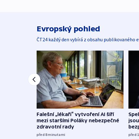
Evropský pohled
ČT24 každý den vybírá z obsahu publikovaného e
Falešní „lékaři“ vytvoření AI šíří
Spe
mezi staršími Poláky nebezpečné
jsou
zdravotní rady
bez
před 8
minutami
před 