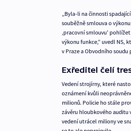
„Byla-li na činnosti spadají
souběžně smlouva o výkonu f
‚pracovní smlouvu' pohlížet
výkonu funkce,“ uvedl NS, k
v Praze a Obvodního soudu p
Exředitel čelí t
Vedení strojírny, které nast
oznámení kvůli neoprávněném
milionů. Policie ho stále pr
závěru hloubkového auditu 
vedení utrácel miliony ve s
se to ale neprojevilo.