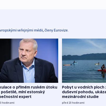
vropskými veřejnými médii, členy Eurovize.
kulace o přímém ruském útoku
Pobyt u vodních ploch 
 pošetilé, míní estonský
duševní pohodu, ukáza
pečnostní expert
mezinárodní studie
13
hodinami
před 23
hodinami