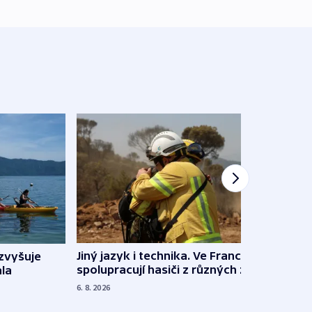
Jiný jazyk i technika. Ve Francii
zvyšuje
„Musí
spolupracují hasiči z různých zemí
la
polit
demo
6. 8. 2026
5. 8. 20