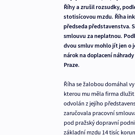
Říhy a zrušil rozsudky, pod
stotisícovou mzdu. Říha ink
předseda představenstva. So
smlouvu za neplatnou. Podl
dvou smluv mohlo jít jen o 
nárok na doplacení náhrady
Praze.
Říha se žalobou domáhal vypl
kterou mu měla firma dlužit
odvolán z jejího představen
zaručovala pracovní smlouva 
pod pražský dopravní podni
základní mzdu 14 tisíc koru