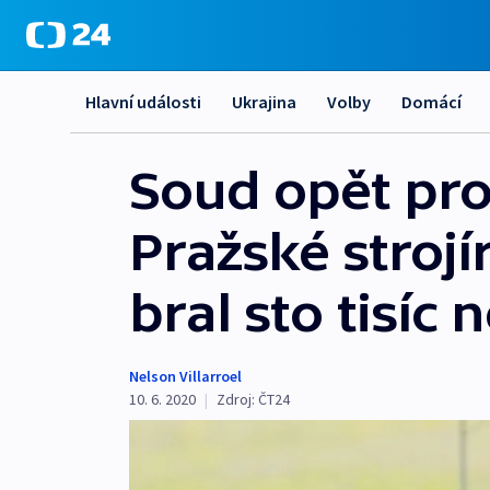
Hlavní události
Ukrajina
Volby
Domácí
Soud opět pro
Pražské strojí
bral sto tisíc
Nelson Villarroel
10. 6. 2020
|
Zdroj:
ČT24