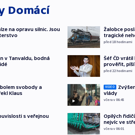
ky
Domácí
íze na opravu silnic. Jsou
Žalobce posla
terstvo
tragické neh
před 18
hodinami
Šéf ČD vráti
čin v Tanvaldu, bodná
prověřit, pí
lidé
před 22
hodinami
Zvýšení
mbolem svobody a
VIDEO
vlády
řekl Klaus
včera v 06:45
Opilých řidi
souvislosti s veřejnou
nejvíc ve st
včera v 06:01