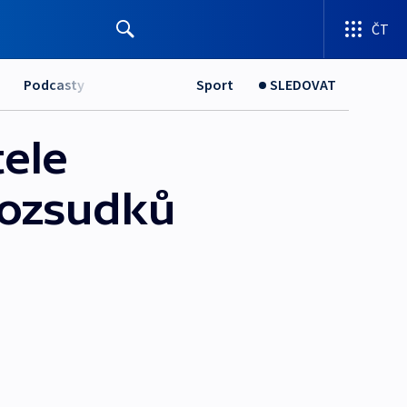
ČT
Podcasty
Sport
SLEDOVAT
ele
 rozsudků