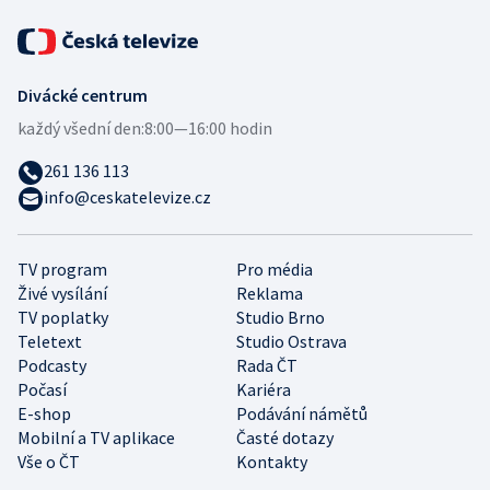
Divácké centrum
každý všední den:
8:00—16:00 hodin
261 136 113
info@ceskatelevize.cz
TV program
Pro média
Živé vysílání
Reklama
TV poplatky
Studio Brno
Teletext
Studio Ostrava
Podcasty
Rada ČT
Počasí
Kariéra
E-shop
Podávání námětů
Mobilní a TV aplikace
Časté dotazy
Vše o ČT
Kontakty