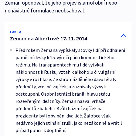
Zeman oponoval, že jeho projev islamofobní nebo
nenávistné formulace neobsahoval.
FAKTA
Zeman na Albertově 17. 11. 2014
Před rokem Zemana vypískaly stovky lidí při odhalení
pamětní desky k 25. výročí pádu komunistického
režimu. Na transparentech mu lidé vytýkali
náklonnost k Rusku, vztah k alkoholu či vulgární
výroky v rozhlase. Ze shromážděného davu létaly
předměty, včetně vajíček, a zaznívaly výzvy k
odstoupení. Osobní strážci bránili hlavu státu
rozevřenými deštníky. Zeman nazval vrhače
předmětů zbabělci. Kvůli házení vajíček na
prezidenta byli obviněni dva lidé. Žalobce však
nedávno jejich stíhání zrušil jako nezákonné a vrátil
případ policii k doplnění.