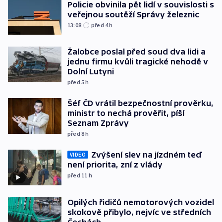
Policie obvinila pět lidí v souvislosti s
veřejnou soutěží Správy železnic
13:08
před 4
h
Žalobce poslal před soud dva lidi a
jednu firmu kvůli tragické nehodě v
Dolní Lutyni
před 5
h
Šéf ČD vrátil bezpečnostní prověrku,
ministr to nechá prověřit, píší
Seznam Zprávy
před 8
h
Zvýšení slev na jízdném teď
VIDEO
není priorita, zní z vlády
před 11
h
Opilých řidičů nemotorových vozidel
skokově přibylo, nejvíc ve středních
Čechách