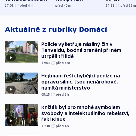
zranění při něm
tanečního sálu
17:03
před 4
m
před 40
m
14:22
před 57
utrpěli tři lidé
Aktuálně z rubriky
Domácí
Policie vyšetřuje násilný čin v
Tanvaldu, bodná zranění při něm
utrpěli tři lidé
17:03
před 4
m
Hejtmani řeší chybějící peníze na
opravu silnic. Jsou nenárokové,
namítá ministerstvo
09:15
před 2
h
Knížák byl pro mnohé symbolem
svobody a intelektuálního rebelství,
řekl Klaus
11:30
před 4
h