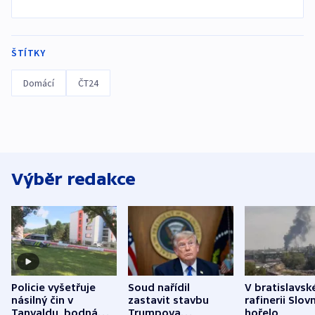
ŠTÍTKY
Domácí
ČT24
Výběr redakce
Policie vyšetřuje
Soud nařídil
V bratislavsk
násilný čin v
zastavit stavbu
rafinerii Slov
Tanvaldu, bodná
Trumpova
hořelo