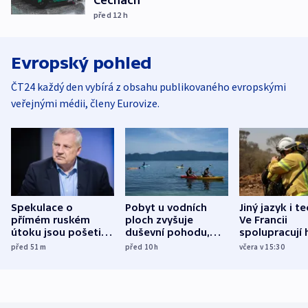
před 12
h
Evropský pohled
ČT24 každý den vybírá z obsahu publikovaného evropskými
veřejnými médii, členy Eurovize.
Spekulace o
Pobyt u vodních
Jiný jazyk i t
přímém ruském
ploch zvyšuje
Ve Francii
útoku jsou pošetilé,
duševní pohodu,
spolupracují h
míní estonský
ukázala
různých zemí
před 51
m
před 10
h
včera v 15:30
bezpečnostní
mezinárodní studie
expert