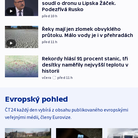
soudí o dronu u Lipska Žáček.
Podezřívá Rusko
před 10
h
Řeky mají jen zlomek obvyklého
průtoku. Málo vody je i v přehradách
před 11
h
Rekordy hlásí 91 procent stanic, tři
desítky naměřily nejvyšší teplotu v
historii
včera
před 11
h
Evropský pohled
ČT24 každý den vybírá z obsahu publikovaného evropskými
veřejnými médii, členy Eurovize.