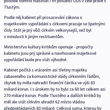
podobě odmítli hlasovat i tři poslanci ODS v čele právě s
Tlustým.
Podle něj kabinet při prosazování zákona o
majetkovém vypořádání s církvemi pracuje se špatnými
čísly. Stát je prý vůči církvím velkorysejší, než byl
v minulosti k jiným restituentům.
Ministerstvo kultury kritikům oponuje - propočty
kabinetu jsou prý správné a navrhované majetkové
vypořádání bude pro stát výhodné.
Kabinet počítá s vrácením asi třetiny majetku
zabaveného za komunistické vlády církevním řádům,
zbytek by měla nahradit finanční částka ve výši 83
miliard korun. I s úrokem by to bylo za 60 let celkem asi
270 miliard korun. Podle Tlustého a dalších kritiků by
měl ale stát církvím uhradit 62 místo vládou
předpokládaných 83 miliard. Celková suma, kterou by