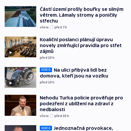
Částí území prošly bouřky se silným
větrem. Lámaly stromy a poničily
střechu
včera
před 7
h
Koaliční poslanci plánují úpravu
novely zmírňující pravidla pro střet
zájmů
před 10
h
Na ulici přibývá lidí bez
VIDEO
domova, kteří jsou na vozíku
před 10
h
Nehodu Turka policie prověřuje pro
podezření z ublížení na zdraví z
nedbalosti
včera
před 10
h
Jednoznačná provokace,
VIDEO