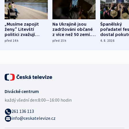
„Musíme zapojit
Na Ukrajině jsou
Španělský
ženy.“ Litevští
zadržováni občané
pořadatel fes
politici zvažují
z více než 50 zemí.
dostal pokut
dohodu o
Bojovali na straně
nekalé prakti
před 14
h
před 15
h
4. 8. 2026
demografii
Ruska
Divácké centrum
každý všední den:
8:00—16:00 hodin
261 136 113
info@ceskatelevize.cz