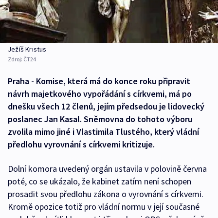
Ježíš Kristus
Zdroj:
ČT24
Praha - Komise, která má do konce roku připravit
návrh majetkového vypořádání s církvemi, má po
dnešku všech 12 členů, jejím předsedou je lidovecký
poslanec Jan Kasal. Sněmovna do tohoto výboru
zvolila mimo jiné i Vlastimila Tlustého, který vládní
předlohu vyrovnání s církvemi kritizuje.
Dolní komora uvedený orgán ustavila v polovině června
poté, co se ukázalo, že kabinet zatím není schopen
prosadit svou předlohu zákona o vyrovnání s církvemi.
Kromě opozice totiž pro vládní normu v její současné