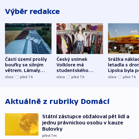
Výběr redakce
Částí území prošly
Český snímek
Srážka nákla
bouřky se silným
Volklore má
letadla s dr
větrem. Lámaly
studentského
Lipska byla p
stromy a poničily
Oscara, zabojuje o
německého mi
včera
před 7
h
včera
před 7
h
včera
před 7
h
střechu
cenu za krátký film
hybridní útok
Aktuálně z rubriky
Domácí
Státní zástupce obžaloval pět lidí a
jednu právnickou osobu v kauze
Bulovky
před 7
m