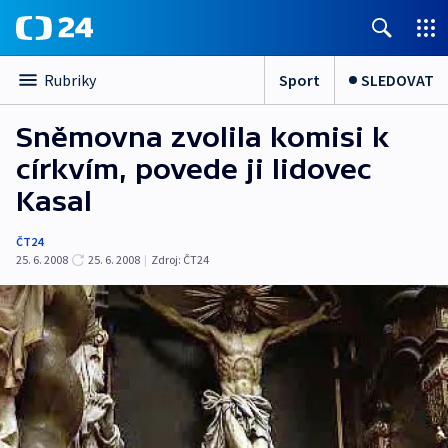
Sport
SLEDOVAT
Rubriky
Sněmovna zvolila komisi k
církvím, povede ji lidovec
Kasal
ČT24
25. 6. 2008
25. 6. 2008
|
Zdroj:
ČT24