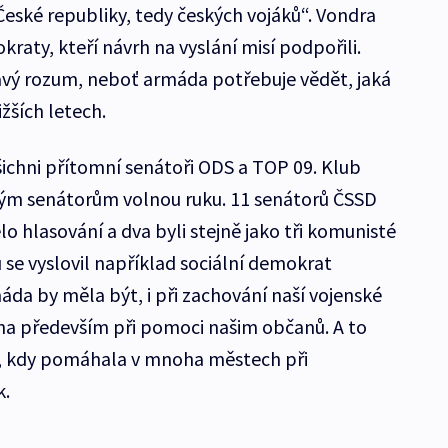
 České republiky, tedy českých vojáků“. Vondra
kraty, kteří návrh na vyslání misí podpořili.
dravý rozum, neboť armáda potřebuje vědět, jaká
žších letech.
všichni přítomní senátoři ODS a TOP 09. Klub
vým senátorům volnou ruku. 11 senátorů ČSSD
lo hlasování a dva byli stejně jako tři komunisté
 se vyslovil například sociální demokrat
áda by měla být, i při zachování naší vojenské
na především při pomoci našim občanů. A to
e, kdy pomáhala v mnoha městech při
k.