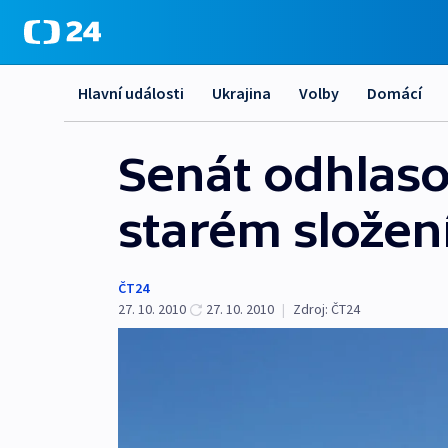
Hlavní události
Ukrajina
Volby
Domácí
Senát odhlaso
starém složení
ČT24
27. 10. 2010
27. 10. 2010
|
Zdroj:
ČT24