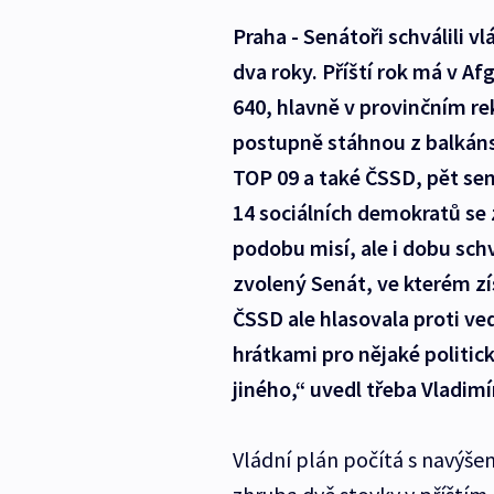
Praha - Senátoři schválili v
dva roky. Příští rok má v Af
640, hlavně v provinčním r
postupně stáhnou z balkáns
TOP 09 a také ČSSD, pět sen
14 sociálních demokratů se 
podobu misí, ale i dobu sch
zvolený Senát, ve kterém zí
ČSSD ale hlasovala proti ve
hrátkami pro nějaké politic
jiného,“ uvedl třeba Vladim
Vládní plán počítá s navýše