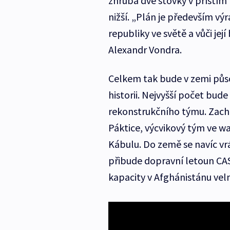
zhruba dvě stovky v příštím 
nižší. „Plán je především v
republiky ve světě a vůči jej
Alexandr Vondra.
Celkem tak bude v zemi působ
historii. Nejvyšší počet bud
rekonstrukčního týmu. Zach
Páktice, výcvikový tým ve war
Kábulu. Do země se navíc vrá
přibude dopravní letoun CAS
kapacity v Afghánistánu vel