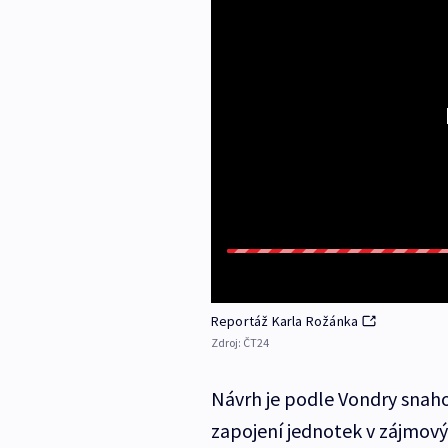
Reportáž Karla Rožánka
Zdroj:
ČT24
Návrh je podle Vondry snaho
zapojení jednotek v zájmov