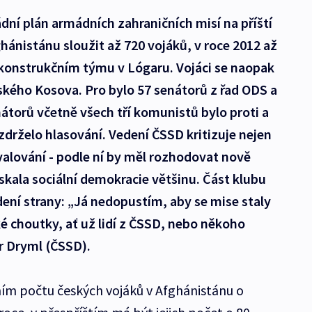
ládní plán armádních zahraničních misí na příští
ghánistánu sloužit až 720 vojáků, v roce 2012 až
ekonstrukčním týmu v Lógaru. Vojáci se naopak
kého Kosova. Pro bylo 57 senátorů z řad ODS a
átorů včetně všech tří komunistů bylo proti a
zdrželo hlasování. Vedení ČSSD kritizuje nejen
valování - podle ní by měl rozhodovat nově
skala sociální demokracie většinu. Část klubu
dení strany: „Já nedopustím, aby se mise staly
ké choutky, ať už lidí z ČSSD, nebo někoho
ír Dryml (ČSSD).
ním počtu českých vojáků v Afghánistánu o