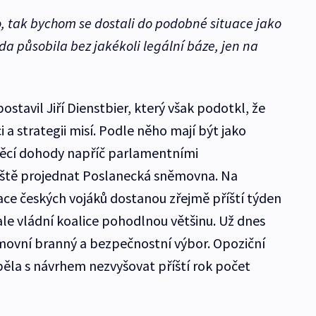
o, tak bychom se dostali do podobné situace jako
da působila bez jakékoli legální báze, jen na
stavil Jiří Dienstbier, který však podotkl, že
 a strategii misí. Podle něho mají být jako
 věcí dohody napříč parlamentními
ještě projednat Poslanecká sněmovna. Na
ce českých vojáků dostanou zřejmě příští týden
le vládní koalice pohodlnou většinu. Už dnes
ěmovní branný a bezpečnostní výbor. Opoziční
ěla s návrhem nezvyšovat příští rok počet