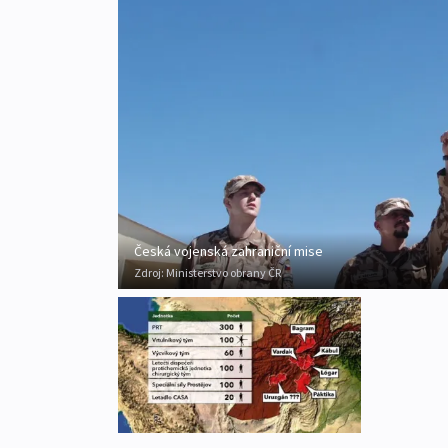
Česká vojenská zahraniční mise
Zdroj:
Ministerstvo obrany ČR