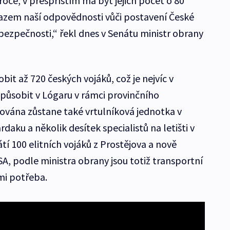
roce, v přespříštím má být jejich počet o 80
ýrazem naší odpovědnosti vůči postavení České
í bezpečnosti,“ řekl dnes v Senátu ministr obrany
it až 720 českých vojáků, což je nejvíc v
e působit v Lógaru v rámci provinčního
ována zůstane také vrtulníková jednotka v
daku a několik desítek specialistů na letišti v
tí 100 elitních vojáků z Prostějova a nově
A, podle ministra obrany jsou totiž transportní
mi potřeba.