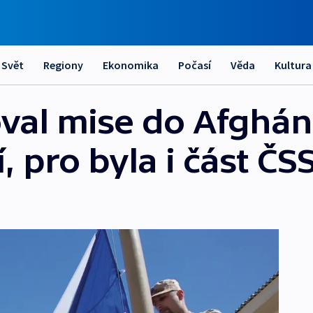
Svět
Regiony
Ekonomika
Počasí
Věda
Kultura
val mise do Afghán
, pro byla i část ČS