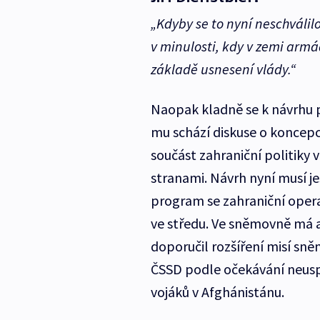
„Kdyby se to nyní neschválil
v minulosti, kdy v zemi armá
základě usnesení vlády.“
Naopak kladně se k návrhu po
mu schází diskuse o koncepci
součást zahraniční politiky
stranami. Návrh nyní musí 
program se zahraniční opera
ve středu. Ve sněmovně má a
doporučil rozšíření misí sn
ČSSD podle očekávání neusp
vojáků v Afghánistánu.