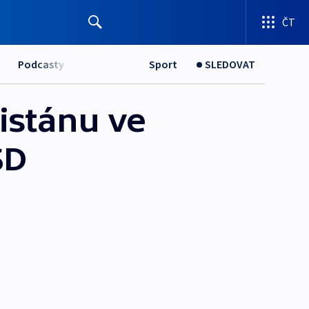
ČT
Podcasty
Sport
SLEDOVAT
istánu ve
SD