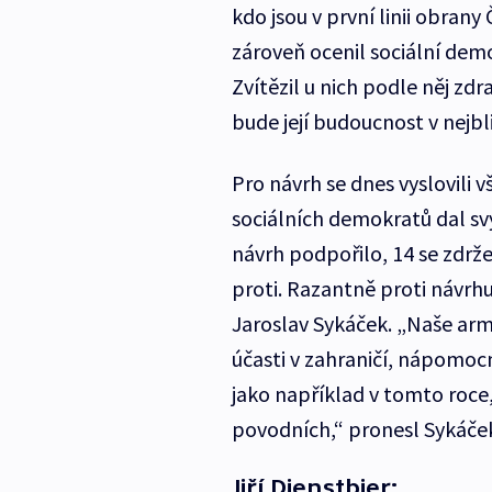
kdo jsou v první linii obrany
zároveň ocenil sociální demo
Zvítězil u nich podle něj z
bude její budoucnost v nejbli
Pro návrh se dnes vyslovili 
sociálních demokratů dal s
návrh podpořilo, 14 se zdrže
proti. Razantně proti návrhu
Jaroslav Sykáček. „Naše arm
účasti v zahraničí, nápomoc
jako například v tomto roc
povodních,“ pronesl Sykáče
Jiří Dienstbier: