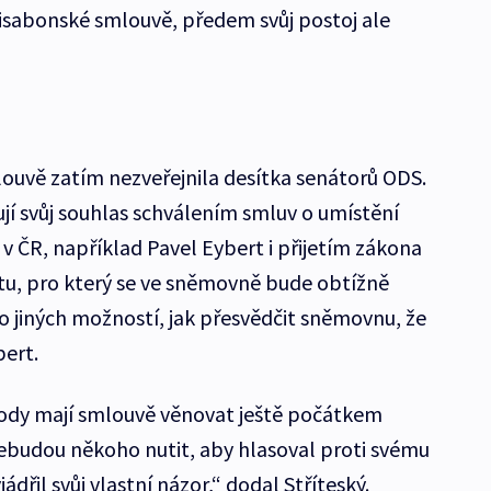
lisabonské smlouvě, předem svůj postoj ale
louvě zatím nezveřejnila desítka senátorů ODS.
jí svůj souhlas schválením smluv o umístění
v ČR, například Pavel Eybert i přijetím zákona
tu, pro který se ve sněmovně bude obtížně
 jiných možností, jak přesvědčit sněmovnu, že
bert.
ody mají smlouvě věnovat ještě počátkem
ebudou někoho nutit, aby hlasoval proti svému
ádřil svůj vlastní názor,“ dodal Stříteský.