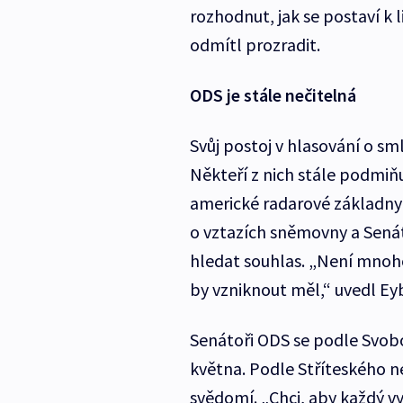
rozhodnut, jak se postaví k 
odmítl prozradit.
ODS je stále nečitelná
Svůj postoj v hlasování o sm
Někteří z nich stále podmiňu
americké radarové základny 
o vztazích sněmovny a Sená
hledat souhlas. „Není mnoho
by vzniknout měl,“ uvedl Ey
Senátoři ODS se podle Svob
května. Podle Stříteského n
svědomí. „Chci, aby každý vyj