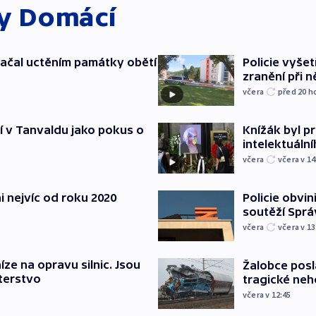
ky
Domácí
ačal uctěním památky obětí
Policie vyšet
zranění při ně
včera
před 20
h
í v Tanvaldu jako pokus o
Knížák byl 
intelektuální
včera
včera v 14
i nejvíc od roku 2020
Policie obvin
soutěží Sprá
včera
včera v 13
íze na opravu silnic. Jsou
Žalobce posla
terstvo
tragické neh
včera v 12:45