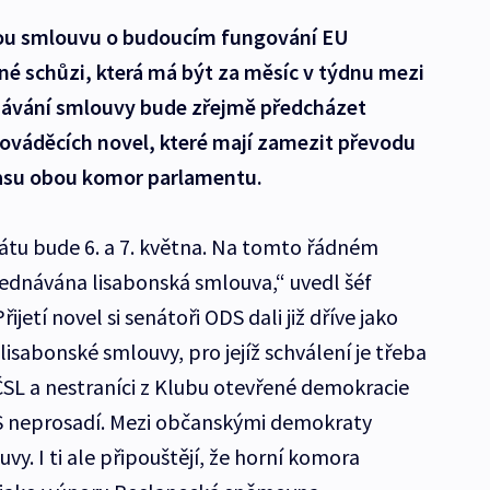
kou smlouvu o budoucím fungování EU
dné schůzi, která má být za měsíc v týdnu mezi
návání smlouvy bude zřejmě předcházet
rováděcích novel, které mají zamezit převodu
asu obou komor parlamentu.
nátu bude 6. a 7. května. Na tomto řádném
ednávána lisabonská smlouva,“ uvedl šéf
řijetí novel si senátoři ODS dali již dříve jako
lisabonské smlouvy, pro jejíž schválení je třeba
ČSL a nestraníci z Klubu otevřené demokracie
S neprosadí. Mezi občanskými demokraty
vy. I ti ale připouštějí, že horní komora