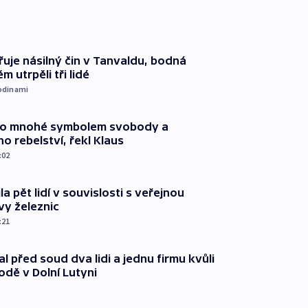
řuje násilný čin v Tanvaldu, bodná
m utrpěli tři lidé
odinami
pro mnohé symbolem svobody a
ho rebelství, řekl Klaus
:02
ila pět lidí v souvislosti s veřejnou
vy železnic
:21
l před soud dva lidi a jednu firmu kvůli
odě v Dolní Lutyni