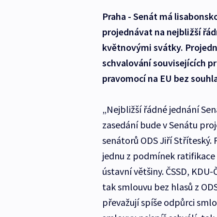
Praha - Senát má lisabons
projednávat na nejbližší řá
květnovými svátky. Projed
schvalování souvisejících p
pravomocí na EU bez souhl
„Nejbližší řádné jednání Se
zasedání bude v Senátu proj
senátorů ODS Jiří Stříteský. P
jednu z podmínek ratifikace 
ústavní většiny. ČSSD, KDU-
tak smlouvu bez hlasů z OD
převažují spíše odpůrci smlou