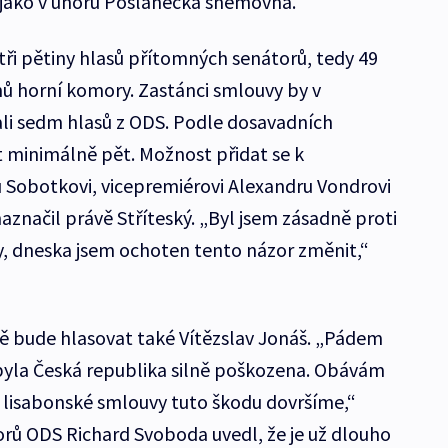
k jako v únoru Poslanecká sněmovna.
tři pětiny hlasů přítomných senátorů, tedy 49
enů horní komory. Zastánci smlouvy by v
i sedm hlasů z ODS. Podle dosavadních
at minimálně pět. Možnost přidat se k
 Sobotkovi, vicepremiérovi Alexandru Vondrovi
značil právě Stříteský. „Byl jsem zásadně proti
vy, dneska jsem ochoten tento názor změnit,“
bude hlasovat také Vítězslav Jonáš. „Pádem
byla Česká republika silně poškozena. Obávám
e lisabonské smlouvy tuto škodu dovršíme,“
rů ODS Richard Svoboda uvedl, že je už dlouho