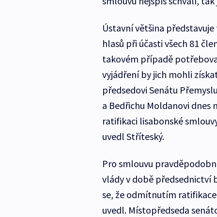
smlouvu nejspíš schválí, ta
Ústavní většina představuje 
hlasů při účasti všech 81 čl
takovém případě potřeboval
vyjádření by jich mohli získ
předsedovi Senátu Přemyslu
a Bedřichu Moldanovi dnes na
ratifikaci lisabonské smlou
uvedl Stříteský.
Pro smlouvu pravděpodobně 
vlády v době předsednictví 
se, že odmítnutím ratifikac
uvedl. Místopředseda senáto