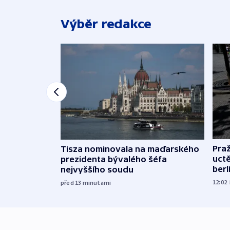
Výběr redakce
Pra
Tisza nominovala na maďarského
uct
prezidenta bývalého šéfa
ber
nejvyššího soudu
12:02
před 13
minutami