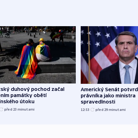
žský duhový pochod začal
Americký Senát potvrd
ěním památky obětí
právníka jako ministra
línského útoku
spravedlnosti
před 23
minutami
12:53
před 29
minutami