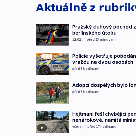
Aktuálně z rubri
Pražský duhový pochod z
berlínského útoku
12:02
před 23
minutami
Policie vyšetřuje pobodán
vraždu na dvou osobách
před 3
hodinami
Adopcí dospělých bylo lon
před 5
hodinami
Hejtmani řeší chybějící pen
nenárokové, namítá minis
včera
před 17
hodinami