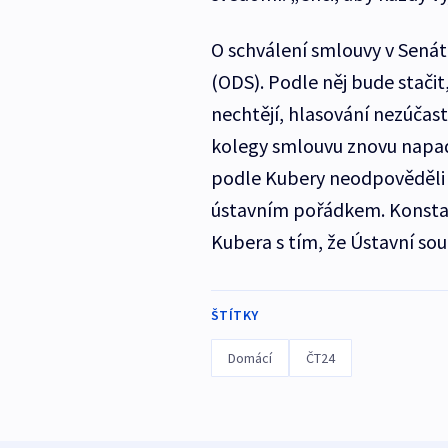
O schválení smlouvy v Senátu
(ODS). Podle něj bude stačit
nechtějí, hlasování nezúčast
kolegy smlouvu znovu napad
podle Kubery neodpověděli n
ústavním pořádkem. Konstat
Kubera s tím, že Ústavní so
ŠTÍTKY
Domácí
ČT24