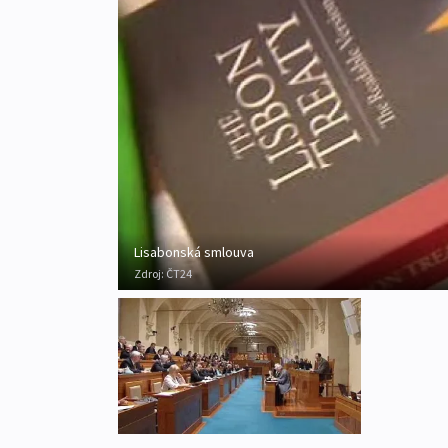
Lisabonská smlouva
Zdroj:
ČT24