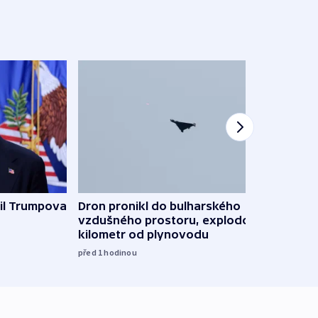
il Trumpova
Dron pronikl do bulharského
Ruský
vzdušného prostoru, explodoval
čtyři 
kilometr od plynovodu
08:20
před 1
hodinou